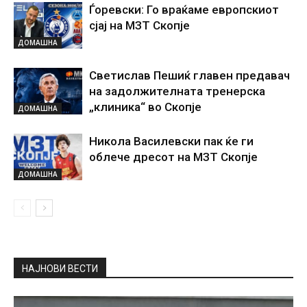
Ѓоревски: Го враќаме европскиот
сјај на МЗТ Скопје
ДОМАШНА
Светислав Пешиќ главен предавач
на задолжителната тренерска
„клиника“ во Скопје
ДОМАШНА
Никола Василевски пак ќе ги
облече дресот на МЗТ Скопје
ДОМАШНА
НАЈНОВИ ВЕСТИ