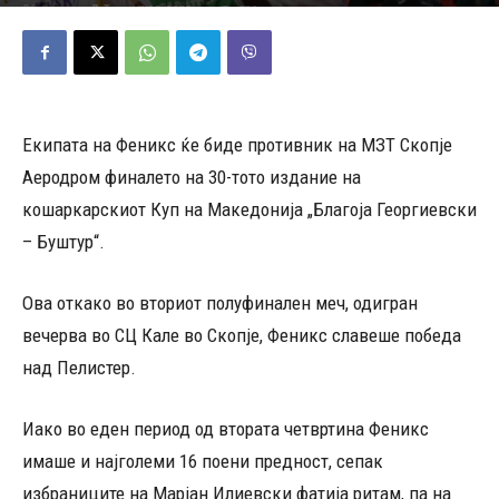
17/02/2023
530
Објавено од
Д.Т.
-
Екипата на Феникс ќе биде противник на МЗТ Скопје
Аеродром финалето на 30-тото издание на
кошаркарскиот Куп на Македонија „Благоја Георгиевски
– Буштур“.
Ова откако во вториот полуфинален меч, одигран
вечерва во СЦ Кале во Скопје, Феникс славеше победа
над Пелистер.
Иако во еден период од втората четвртина Феникс
имаше и најголеми 16 поени предност, сепак
избраниците на Марјан Илиевски фатија ритам, па на