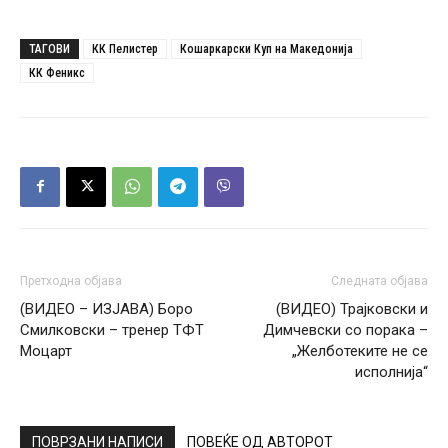
ТАГОВИ
КК Пелистер
Кошаркарски Куп на Македонија
КК Феникс
Претходна објава
Следната објава
(ВИДЕО – ИЗЈАВА) Боро
(ВИДЕО) Трајковски и
Смилковски – тренер ТФТ
Димчевски со порака –
Моцарт
„Желботеките не се
исполнија“
ПОВРЗАНИ НАПИСИ
ПОВЕЌЕ ОД АВТОРОТ