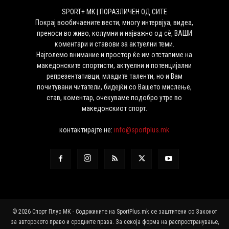
SPORT+ MK | ПОРАЗЛИЧЕН ОД СИТЕ
Покрај вообичаените вести, многу интервјуа, видеа,
преноси во живо, колумни и најважно од сѐ, ВАШИ
коментари и ставови за актуелни теми.
Најголемо внимание и простор ќе им отстапиме на
македонските спортисти, актуелни и потенцијални
репрезентативци, младите таленти, но и Вам
почитувани читатели, бидејќи со Вашето мислење,
став, коментар, очекуваме подобро утре во
македонскиот спорт.
контактирајте не:
info@sportplus.mk
© 2026 Спорт Плус МК - Содржините на SportPlus.mk се заштитени со Законот
за авторското право и сродните права. За секоја форма на распространување,