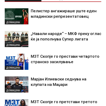
Пелистер ангажираше уште еден
младински репрезентатовец
ДОМАШНА
„Навали народе“ – МКФ преку оглас
ќе ја пополнува Супер лигата
ДОМАШНА
МЗТ Скопје го престави четвртото
странско засилување
ДОМАШНА
Марјан Илиевски седнува на
клупата на Маџари
ДОМАШНА
МЗТ Скопје го претстави третото