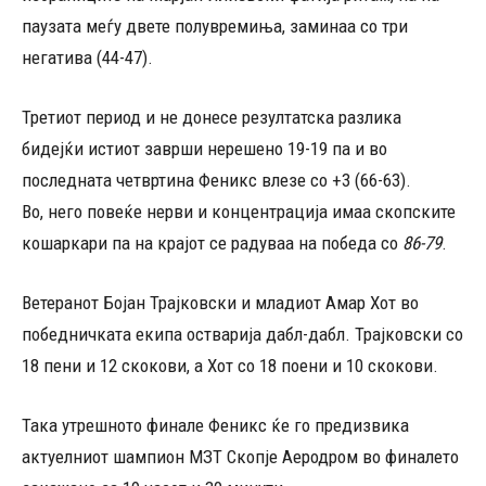
паузата меѓу двете полувремиња, заминаа со три
негатива (44-47).
Третиот период и не донесе резултатска разлика
бидејќи истиот заврши нерешено 19-19 па и во
последната четвртина Феникс влезе со +3 (66-63).
Во, него повеќе нерви и концентрација имаа скопските
кошаркари па на крајот се радуваа на победа со
86-79
.
Ветеранот Бојан Трајковски и младиот Амар Хот во
победничката екипа остварија дабл-дабл. Трајковски со
18 пени и 12 скокови, а Хот со 18 поени и 10 скокови.
Така утрешното финале Феникс ќе го предизвика
актуелниот шампион МЗТ Скопје Аеродром во финалето