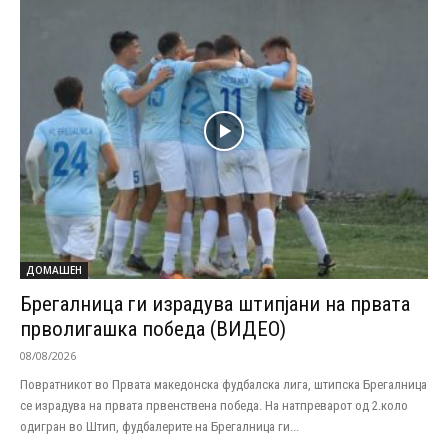
ДОМАШЕН
Брегалница ги израдува штипјани на првата
прволигашка победа (ВИДЕО)
08/08/2026
Повратникот во Првата македонска фудбалска лига, штипска Брегалница
се израдува на првата првенствена победа. На натпреварот од 2.коло
одигран во Штип, фудбалерите на Брегалница ги...