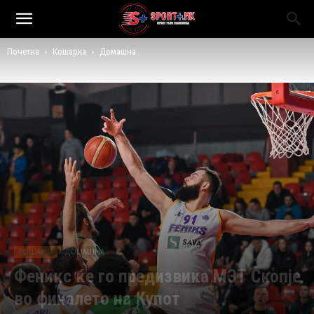
Почетна
Кошарка
Домашна
КОШАРКА
ДОМАШНА
Феникс ќе го предизвика МЗТ Скопје
во финалето на Купот