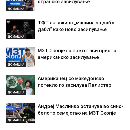
странско засилување
ДОМАШНА
ТФТ ангажира „машина за дабл-
дабл“ како ново засилување
ДОМАШНА
МЗТ Скопје го претстави првото
американско засилување
ДОМАШНА
Американец со македонско
потекло го засилува Пелистер
ДОМАШНА
Андреј Маслинко останува во сино-
белото семејство на МЗТ Скопје
ДОМАШНА