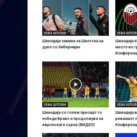
УЕФА КУПОВИ
УЕФА КУПО
Шкендија замина за Шкотска на
Шкендија ќ
дуел со Хибернијан
место во г
Конференц
УЕФА КУПОВИ
УЕФА КУПО
Шкендија со голем пресврт го
Шкендија в
победи Браво и продолжува на
реваншот п
европската сцена (ВИДЕО)
Конференц