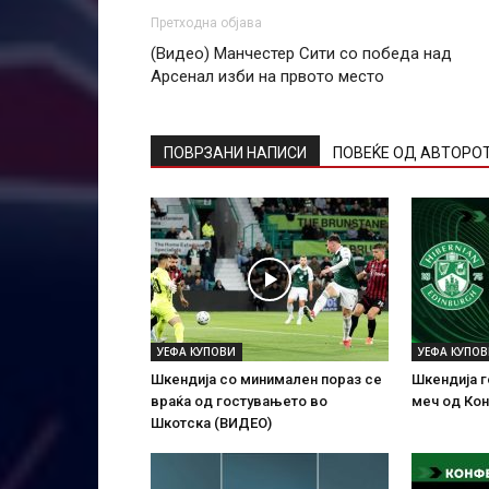
Претходна објава
(Видео) Манчестер Сити со победа над
Арсенал изби на првото место
ПОВРЗАНИ НАПИСИ
ПОВЕЌЕ ОД АВТОРО
УЕФА КУПОВИ
УЕФА КУПО
Шкендија со минимален пораз се
Шкендија г
враќа од гостувањето во
меч од Ко
Шкотска (ВИДЕО)