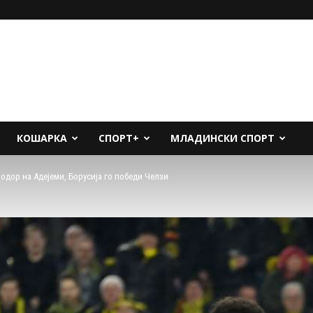
КОШАРКА
СПОРТ+
МЛАДИНСКИ СПОРТ
одор на Адејеми, Борусија го победи Челзи