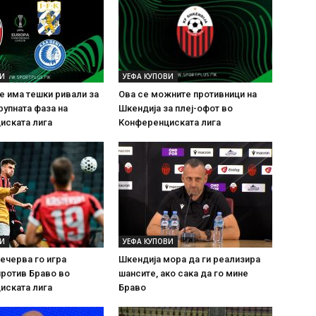
ВИ
УЕФА КУПОВИ
е има тешки ривали за
Ова се можните противници на
рупната фаза на
Шкендија за плеј-офот во
иската лига
Конференциската лига
ВИ
УЕФА КУПОВИ
ечерва го игра
Шкендија мора да ги реализира
ротив Браво во
шансите, ако сака да го мине
иската лига
Браво