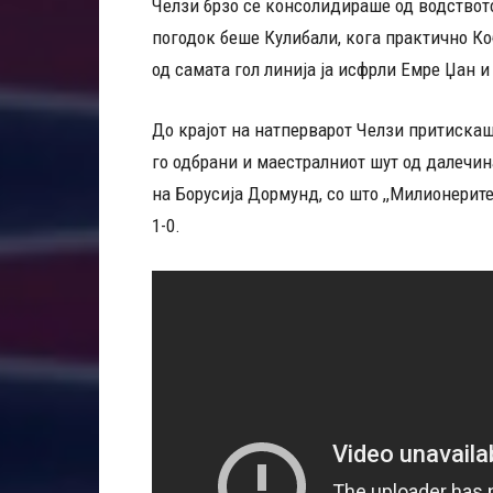
Челзи брзо се консолидираше од водството
погодок беше Кулибали, кога практично Ко
од самата гол линија ја исфрли Емре Џан и
До крајот на натперварот Челзи притискаш
го одбрани и маестралниот шут од далечин
на Борусија Дормунд, со што ,,Милионерит
1-0.