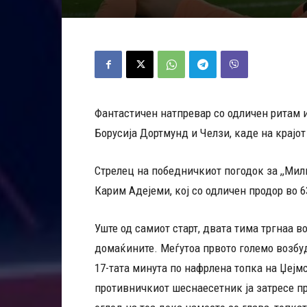
Фантастичен натпревар со одличен ритам и
Борусија Дортмунд и Челзи, каде на крајо
Стрелец на победничкиот погодок за ,,Мил
Карим Адејеми, кој со одличен продор во 6
Уште од самиот старт, двата тима тргнаа в
домаќините. Меѓутоа првото големо возбу
17-тата минута по нафрлена топка на Џејм
противничкиот шеснаесетник ја затресе пр