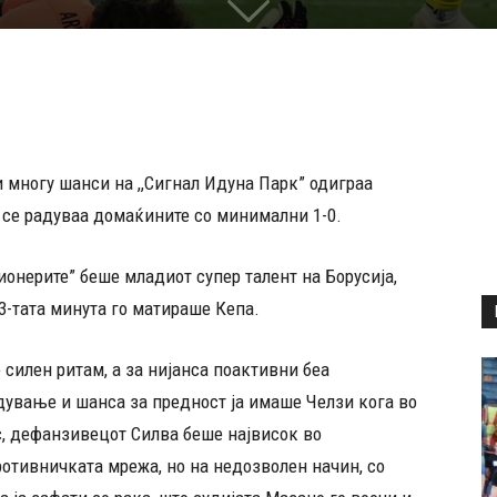
 многу шанси на ,,Сигнал Идуна Парк” одиграа
т се радуваа домаќините со минимални 1-0.
ионерите” беше младиот супер талент на Борусија,
3-тата минута го матираше Кепа.
о силен ритам, а за нијанса поактивни беа
дување и шанса за предност ја имаше Челзи кога во
с, дефанзивецот Силва беше највисок во
отивничката мрежа, но на недозволен начин, со