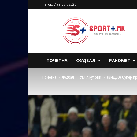
петок, 7 август, 2026
Sport
Plus
Macedonia
ПОЧЕТНА
ФУДБАЛ
РАКОМЕТ
Почетна
Фудбал
УЕФА купови
(ВИДЕО) Супер пр