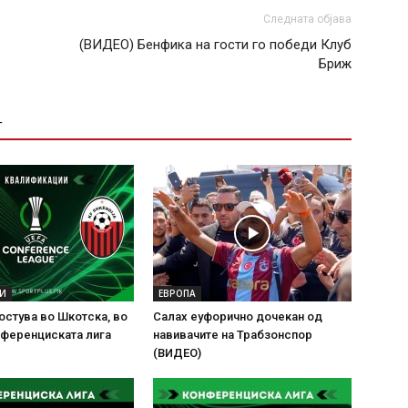
Следната објава
(ВИДЕО) Бенфика на гости го победи Клуб
Бриж
Т
ВИ
ЕВРОПА
остува во Шкотска, во
Салах еуфорично дочекан од
нференциската лига
навивачите на Трабзонспор
(ВИДЕО)