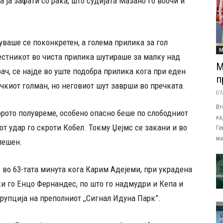
а ја зафати со рака, што судијата Мазано го воочи и
ваше се поконкретен, а голема прилика за гол
М
естникот во чиста прилика шутираше за малку над
М
ач, се најде во уште подобра прилика кога при еден
п
ичкиот голман, но неговиот шут заврши во пречката.
07
Вт
орото полувреме, особено опасно беше по слободниот
ка
от удар го скроти Кобел. Токму Џејмс се закани и во
Ге
ма
пешен.
во 63-тата минута кога Карим Адејеми, при украдена
и го Енцо Фернандес, по што го надмудри и Кепа и
ерупција на преполниот ,,Сигнал Идуна Парк”.