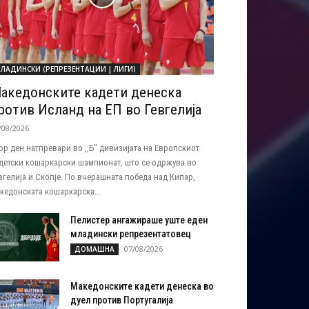
ЛАДИНСКИ (РЕПРЕЗЕНТАЦИИ | ЛИГИ)
акедонските кадети денеска
ротив Исланд на ЕП во Гевгелија
/08/2026
ор ден натпревари во ,,Б" дивизијата на Европскиот
детски кошаркарски шампионат, што се одржува во
вгелија и Скопје. По вчерашната победа над Кипар,
кедонската кошаркарска...
Пелистер ангажираше уште еден
младински репрезентатовец
07/08/2026
ДОМАШНА
Македонските кадети денеска во
дуел против Португалија