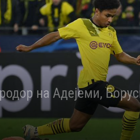
родор на Адејеми, Борус