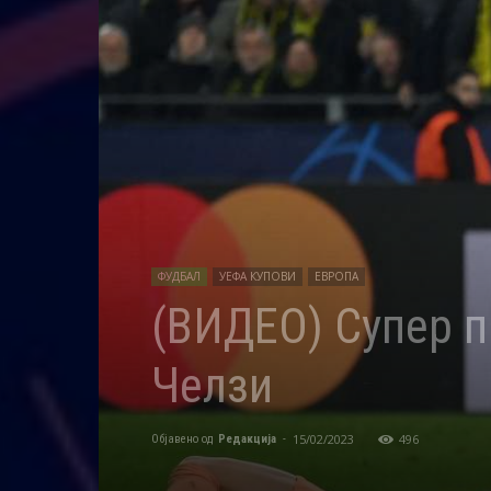
ФУДБАЛ
УЕФА КУПОВИ
ЕВРОПА
(ВИДЕО) Супер п
Челзи
15/02/2023
496
Објавено од
Редакција
-