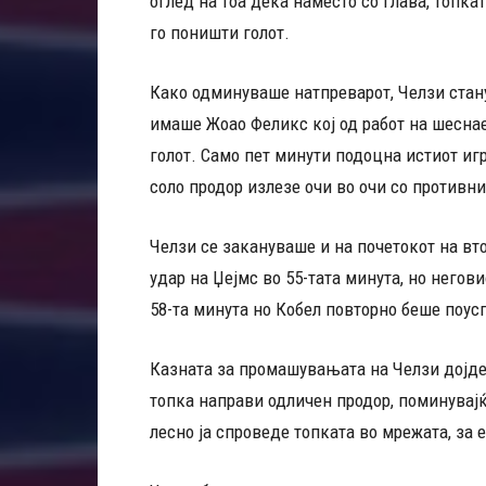
оглед на тоа дека наместо со глава, топкат
го поништи голот.
Како одминуваше натпреварот, Челзи стану
имаше Жоао Феликс кој од работ на шесна
голот. Само пет минути подоцна истиот игр
соло продор излезе очи во очи со противн
Челзи се закануваше и на почетокот на вт
удар на Џејмс во 55-тата минута, но негови
58-та минута но Кобел повторно беше поус
Казната за промашувањата на Челзи дојде 
топка направи одличен продор, поминувајќ
лесно ја спроведе топката во мрежата, за 