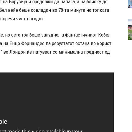
 на Борусија и продолжи да напаѓа, а најблиску до
бел веќе беше совладан во 78-та минута но топката
 спречи чист погодок.
е, но сето тоа беше залудно, а фантастичниот Кобел
а на Енцо Фернандес па резултатот остана во корист
е” во Лондон ќе патуваат со минимална предност од