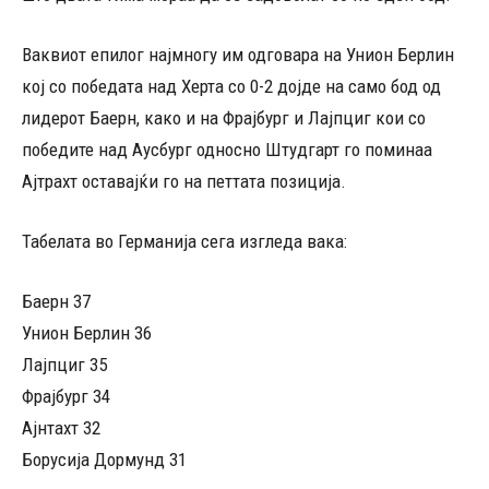
Ваквиот епилог најмногу им одговара на Унион Берлин
кој со победата над Херта со 0-2 дојде на само бод од
лидерот Баерн, како и на Фрајбург и Лајпциг кои со
победите над Аусбург односно Штудгарт го поминаа
Ајтрахт оставајќи го на петтата позиција.
Табелата во Германија сега изгледа вака:
Баерн 37
Унион Берлин 36
Лајпциг 35
Фрајбург 34
Ајнтахт 32
Борусија Дормунд 31