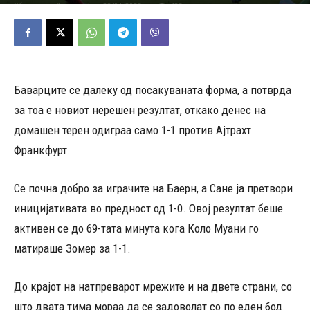
28/01/2023
483
Објавено од
Редакција
-
Баварците се далеку од посакуваната форма, а потврда
за тоа е новиот нерешен резултат, откако денес на
домашен терен одиграа само 1-1 против Ајтрахт
Франкфурт.
Се почна добро за играчите на Баерн, а Сане ја претвори
иницијативата во предност од 1-0. Овој резултат беше
активен се до 69-тата минута кога Коло Муани го
матираше Зомер за 1-1.
До крајот на натпреварот мрежите и на двете страни, со
што двата тима мораа да се задоволат со по еден бод.