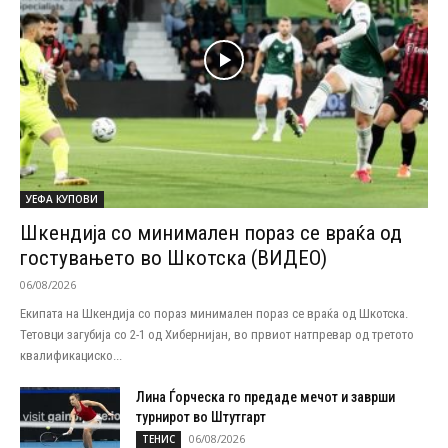
УЕФА КУПОВИ
Шкендија со минимален пораз се враќа од
гостувањето во Шкотска (ВИДЕО)
06/08/2026
Екипата на Шкендија со пораз минимален пораз се враќа од Шкотска.
Тетовци загубија со 2-1 од Хибернијан, во првиот натпревар од третото
квалификациско...
Лина Ѓорческа го предаде мечот и заврши
турнирот во Штутгарт
06/08/2026
ТЕНИС