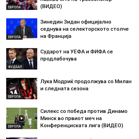
(ВИДЕО)
ЕВРОПА
Зинедин Зидан официјално
седнува на селекторското столче
на Франција
ЕВРОПА
Сударот на УЕФА и ФИФА се
продлабочува
ФУДБАЛ
Лука Модриќ продолжува со Милан
и следната сезона
ЕВРОПА
Силекс со победа против Динамо
Минск во првиот меч на
Конференциската лига (ВИДЕО)
ЕВРОПА