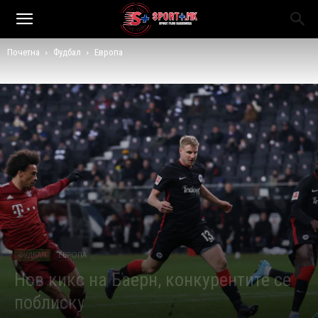
Почетна
Фудбал
Европа
ФУДБАЛ
ЕВРОПА
Нов кикс на Баерн, конкурентите се
поблиску