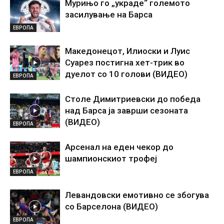
Мурињо го „украде“ големото
засилување на Барса
ЕВРОПА
Македонецот, Илиоски и Луис
Суарез постигна хет-трик во
дуелот со 10 голови (ВИДЕО)
ЕВРОПА
Столе Димитриевски до победа
над Барса ја заврши сезоната
(ВИДЕО)
ЕВРОПА
Арсенал на еден чекор до
шампионскиот трофеј
ЕВРОПА
Левандовски емотивно се збогува
со Барселона (ВИДЕО)
ЕВРОПА