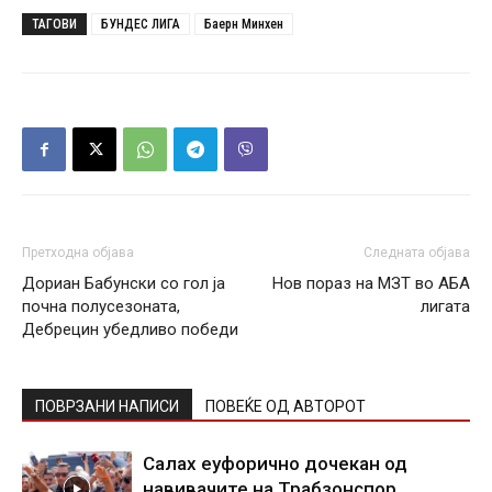
ТАГОВИ
БУНДЕС ЛИГА
Баерн Минхен
Претходна објава
Следната објава
Дориан Бабунски со гол ја
Нов пораз на МЗТ во АБА
почна полусезоната,
лигата
Дебрецин убедливо победи
ПОВРЗАНИ НАПИСИ
ПОВЕЌЕ ОД АВТОРОТ
Салах еуфорично дочекан од
навивачите на Трабзонспор