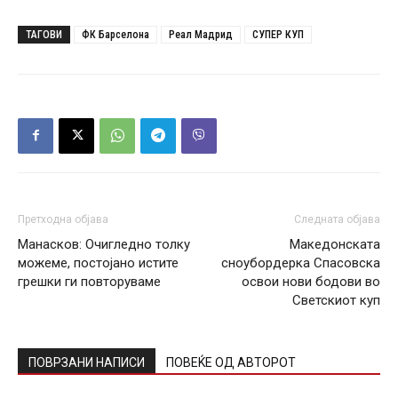
ТАГОВИ
ФК Барселона
Реал Мадрид
СУПЕР КУП
Претходна објава
Следната објава
Манасков: Очигледно толку
Македонската
можеме, постојано истите
сноубордерка Спасовска
грешки ги повторуваме
освои нови бодови во
Светскиот куп
ПОВРЗАНИ НАПИСИ
ПОВЕЌЕ ОД АВТОРОТ