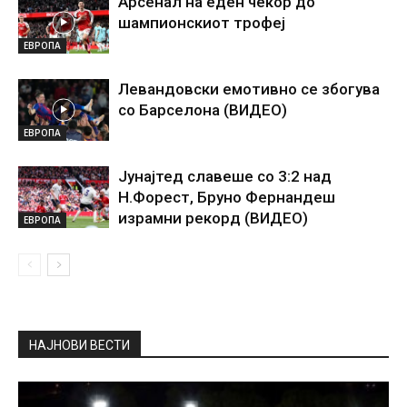
Арсенал на еден чекор до
шампионскиот трофеј
ЕВРОПА
Левандовски емотивно се збогува
со Барселона (ВИДЕО)
ЕВРОПА
Јунајтед славеше со 3:2 над
Н.Форест, Бруно Фернандеш
израмни рекорд (ВИДЕО)
ЕВРОПА
НАЈНОВИ ВЕСТИ