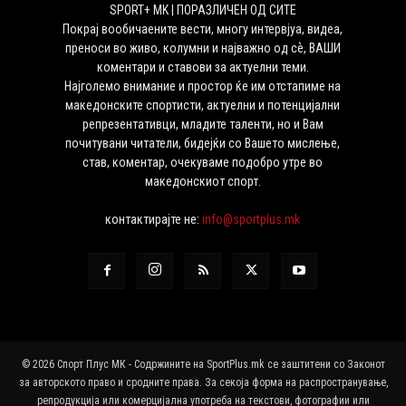
SPORT+ MK | ПОРАЗЛИЧЕН ОД СИТЕ
Покрај вообичаените вести, многу интервјуа, видеа,
преноси во живо, колумни и најважно од сѐ, ВАШИ
коментари и ставови за актуелни теми.
Најголемо внимание и простор ќе им отстапиме на
македонските спортисти, актуелни и потенцијални
репрезентативци, младите таленти, но и Вам
почитувани читатели, бидејќи со Вашето мислење,
став, коментар, очекуваме подобро утре во
македонскиот спорт.
контактирајте не:
info@sportplus.mk
© 2026 Спорт Плус МК - Содржините на SportPlus.mk се заштитени со Законот
за авторското право и сродните права. За секоја форма на распространување,
репродукција или комерцијална употреба на текстови, фотографии или