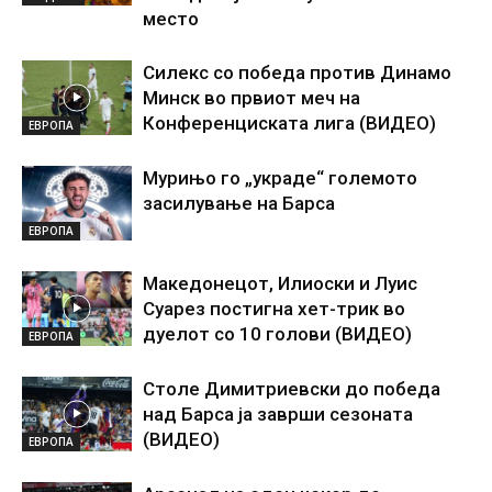
место
Силекс со победа против Динамо
Минск во првиот меч на
Конференциската лига (ВИДЕО)
ЕВРОПА
Мурињо го „украде“ големото
засилување на Барса
ЕВРОПА
Македонецот, Илиоски и Луис
Суарез постигна хет-трик во
дуелот со 10 голови (ВИДЕО)
ЕВРОПА
Столе Димитриевски до победа
над Барса ја заврши сезоната
(ВИДЕО)
ЕВРОПА