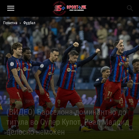
Почетна
Фудбал
ФУДБАЛ
ЕВРОПА
(ВИДЕО) Барселона доминантно до
титула во Супер Купот, Реал Мадрид
целосно немоќен