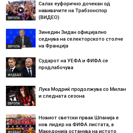
Салах еуфорично дочекан од
навивачите на Трабзонспор
(ВИДЕО)
ЕВРОПА
Зинедин Зидан официјално
седнува на селекторското столче
на Франција
ЕВРОПА
Сударот на УЕФА и ФИФА се
продлабочува
ФУДБАЛ
Лука Модриќ продолжува со Милан
и следната сезона
ЕВРОПА
Новиот светски првак Шпанија е
нов лидер на ФИФА листата, а
Македонија останува на истото
ФУДБАЛ