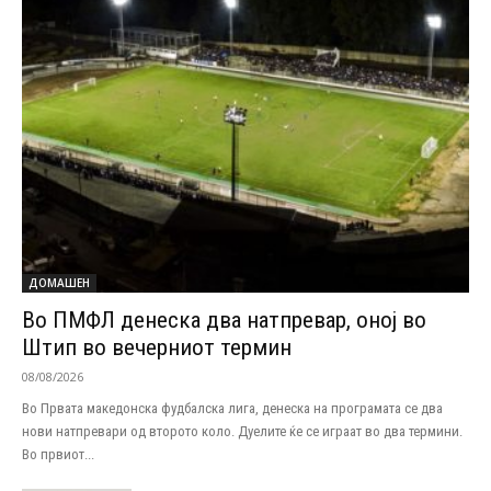
ДОМАШЕН
Во ПМФЛ денеска два натпревар, оној во
Штип во вечерниот термин
08/08/2026
Во Првата македонска фудбалска лига, денеска на програмата се два
нови натпревари од второто коло. Дуелите ќе се играат во два термини.
Во првиот...