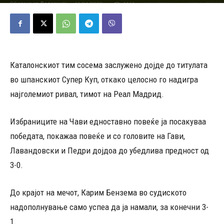
15/01/2023
1161
Објавено од
Редакција
-
Каталонскиот тим сосема заслужено дојде до титулата
во шпанскиот Супер Куп, откако целосно го надигра
најголемиот ривал, тимот на Реал Мадрид.
Избраниците на Чави едноставно повеќе ја посакуваа
победата, покажаа повеќе и со головите на Гави,
Лавандовски и Педри дојдоа до убедлива предност од
3-0.
До крајот на мечот, Карим Бензема во судиското
надополнување само успеа да ја намали, за конечни 3-
1.