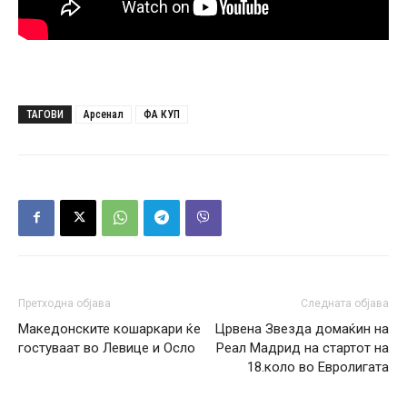
ТАГОВИ
Арсенал
ФА КУП
Претходна објава
Следната објава
Македонските кошаркари ќе
Црвена Звезда домаќин на
гостуваат во Левице и Осло
Реал Мадрид на стартот на
18.коло во Евролигата