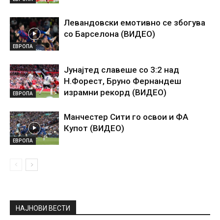
Левандовски емотивно се збогува
со Барселона (ВИДЕО)
ЕВРОПА
Јунајтед славеше со 3:2 над
Н.Форест, Бруно Фернандеш
израмни рекорд (ВИДЕО)
ЕВРОПА
Манчестер Сити го освои и ФА
Купот (ВИДЕО)
ЕВРОПА
НАЈНОВИ ВЕСТИ