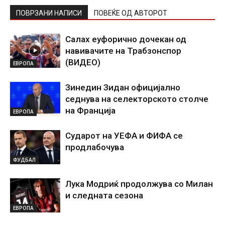
ПОВРЗАНИ НАПИСИ
ПОВЕЌЕ ОД АВТОРОТ
Салах еуфорично дочекан од
навивачите на Трабзонспор
(ВИДЕО)
ЕВРОПА
Зинедин Зидан официјално
седнува на селекторското столче
на Франција
ЕВРОПА
Сударот на УЕФА и ФИФА се
продлабочува
ФУДБАЛ
Лука Модриќ продолжува со Милан
и следната сезона
ЕВРОПА