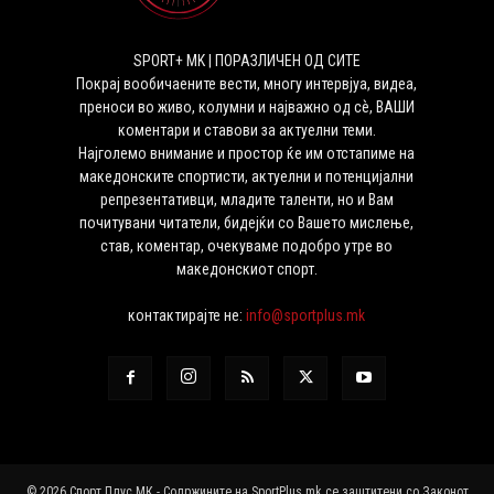
SPORT+ MK | ПОРАЗЛИЧЕН ОД СИТЕ
Покрај вообичаените вести, многу интервјуа, видеа,
преноси во живо, колумни и најважно од сѐ, ВАШИ
коментари и ставови за актуелни теми.
Најголемо внимание и простор ќе им отстапиме на
македонските спортисти, актуелни и потенцијални
репрезентативци, младите таленти, но и Вам
почитувани читатели, бидејќи со Вашето мислење,
став, коментар, очекуваме подобро утре во
македонскиот спорт.
контактирајте не:
info@sportplus.mk
© 2026 Спорт Плус МК - Содржините на SportPlus.mk се заштитени со Законот