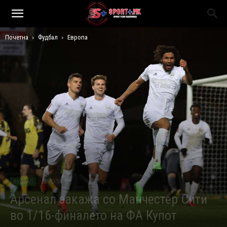
Почетна
Фудбал
Европа
ФУДБАЛ
ЕВРОПА
Арсенал закажа со Манчестер Сити
во 1/16-финалето на ФА Купот