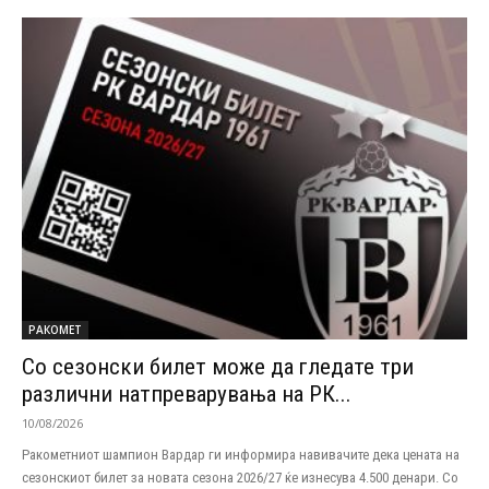
РАКОМЕТ
Со сезонски билет може да гледате три
различни натпреварувања на РК...
10/08/2026
Ракометниот шампион Вардар ги информира навивачите дека цената на
сезонскиот билет за новата сезона 2026/27 ќе изнесува 4.500 денари. Со