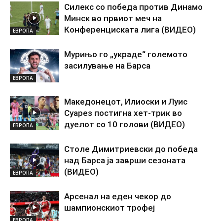
Силекс со победа против Динамо
Минск во првиот меч на
Конференциската лига (ВИДЕО)
ЕВРОПА
Мурињо го „украде“ големото
засилување на Барса
ЕВРОПА
Македонецот, Илиоски и Луис
Суарез постигна хет-трик во
дуелот со 10 голови (ВИДЕО)
ЕВРОПА
Столе Димитриевски до победа
над Барса ја заврши сезоната
(ВИДЕО)
ЕВРОПА
Арсенал на еден чекор до
шампионскиот трофеј
ЕВРОПА