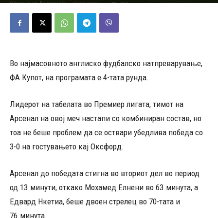
10/01/2023
492
Објавено од
Редакција
-
Во најмасовното англиско фудбалско натпреварување,
ФА Купот, на програмата е 4-тата рунда.
Лидерот на табелата во Премиер лигата, тимот на
Арсенал на овој меч настапи со комбиниран состав, но
тоа не беше проблем да се оствари убедлива победа со
3-0 на гостувањето кај Оксфорд.
Арсенал до победата стигна во вториот дел во период
од 13.минути, откако Мохамед Елнени во 63.минута, а
Едвард Нкетиа, беше двоен стрелец во 70-тата и
76.минута.