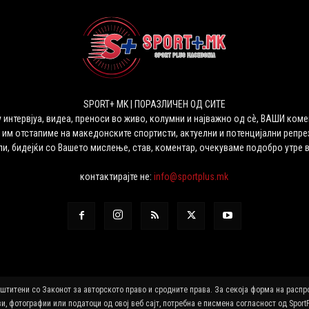
SPORT+ MK | ПОРАЗЛИЧЕН ОД СИТЕ
 интервјуа, видеа, преноси во живо, колумни и најважно од сѐ, ВАШИ коме
 им отстапиме на македонските спортисти, актуелни и потенцијални репрез
ли, бидејќи со Вашето мислење, став, коментар, очекуваме подобро утре 
контактирајте не:
info@sportplus.mk
аштитени со Законот за авторското право и сродните права. За секоја форма на расп
и, фотографии или податоци од овој веб сајт, потребна е писмена согласност од Sport