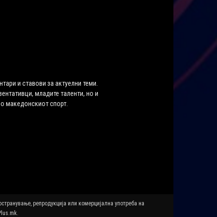
нтари и ставови за актуелни теми.
ентативци, младите таленти, но и
во македонскиот спорт.
ространување, репродукција или комерцијална употреба на
Plus.mk.