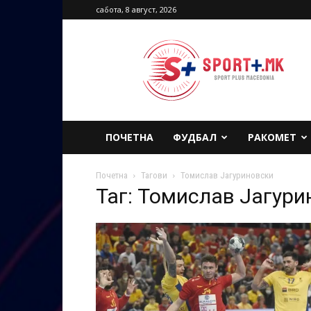
сабота, 8 август, 2026
Sport
Plus
Macedonia
ПОЧЕТНА
ФУДБАЛ
РАКОМЕТ
Почетна
Тагови
Томислав Јагуриновски
Таг: Томислав Јагури