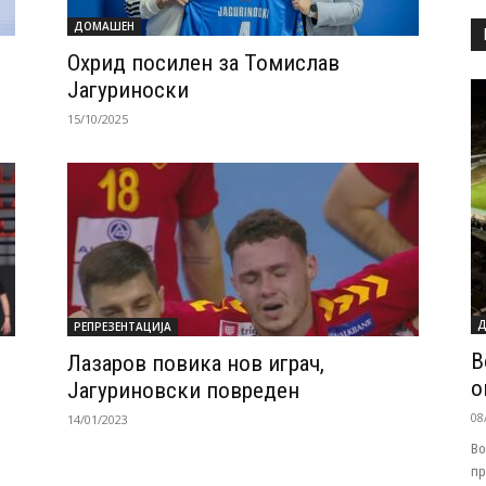
ДОМАШЕН
Охрид посилен за Томислав
Јагуриноски
15/10/2025
Д
РЕПРЕЗЕНТАЦИЈА
В
Лазаров повика нов играч,
о
Јагуриновски повреден
08
14/01/2023
Во
пр