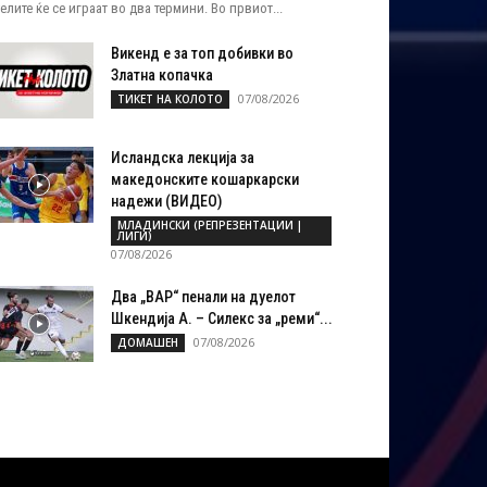
елите ќе се играат во два термини. Во првиот...
Викенд е за топ добивки во
Златна копачка
07/08/2026
ТИКЕТ НА КОЛОТО
Исландска лекција за
македонските кошаркарски
надежи (ВИДЕО)
МЛАДИНСКИ (РЕПРЕЗЕНТАЦИИ |
ЛИГИ)
07/08/2026
Два „ВАР“ пенали на дуелот
Шкендија А. – Силекс за „реми“...
07/08/2026
ДОМАШЕН