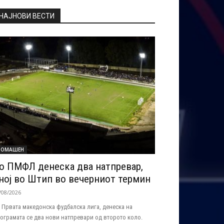
НАЈНОВИ ВЕСТИ
ОМАШЕН
о ПМФЛ денеска два натпревар,
ној во Штип во вечерниот термин
/08/2026
 Првата македонска фудбалска лига, денеска на
ограмата се два нови натпревари од второто коло.