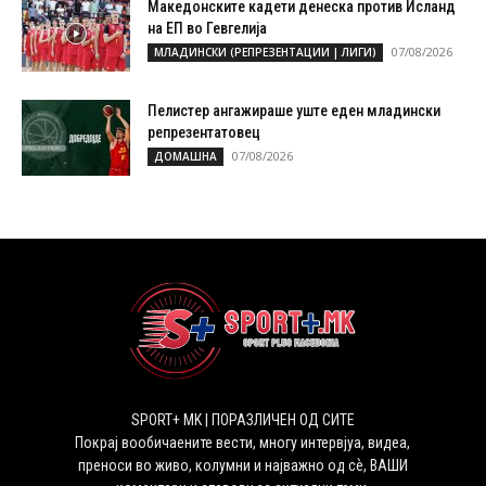
Македонските кадети денеска против Исланд
на ЕП во Гевгелија
07/08/2026
МЛАДИНСКИ (РЕПРЕЗЕНТАЦИИ | ЛИГИ)
Пелистер ангажираше уште еден младински
репрезентатовец
07/08/2026
ДОМАШНА
SPORT+ MK | ПОРАЗЛИЧЕН ОД СИТЕ
Покрај вообичаените вести, многу интервјуа, видеа,
преноси во живо, колумни и најважно од сѐ, ВАШИ