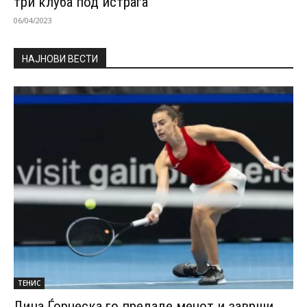
три клуба под истрага
06/04/2023
НАЈНОВИ ВЕСТИ
ТЕНИС
Лина Ѓорческа го предаде мечот и заврши