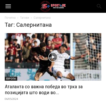
Почетна
Тагови
Салернитана
Таг: Салернитана
ЕВРОПА
Аталанта со важна победа во трка за
позицијата што води во...
06/05/2024