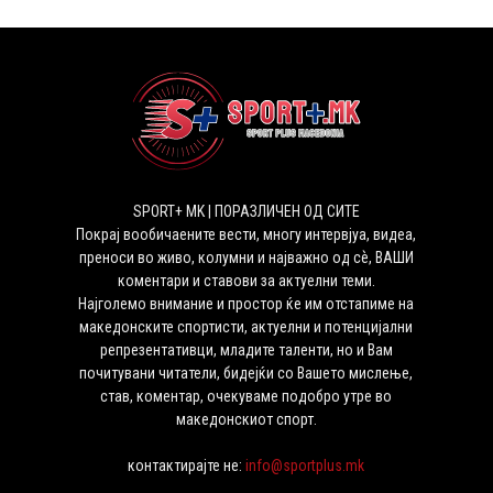
SPORT+ MK | ПОРАЗЛИЧЕН ОД СИТЕ
Покрај вообичаените вести, многу интервјуа, видеа,
преноси во живо, колумни и најважно од сѐ, ВАШИ
коментари и ставови за актуелни теми.
Најголемо внимание и простор ќе им отстапиме на
македонските спортисти, актуелни и потенцијални
репрезентативци, младите таленти, но и Вам
почитувани читатели, бидејќи со Вашето мислење,
став, коментар, очекуваме подобро утре во
македонскиот спорт.
контактирајте не:
info@sportplus.mk