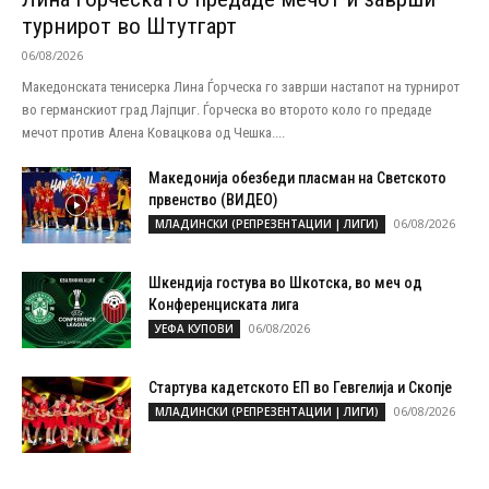
турнирот во Штутгарт
06/08/2026
Македонската тенисерка Лина Ѓорческа го заврши настапот на турнирот
во германскиот град Лајпциг. Ѓорческа во второто коло го предаде
мечот против Алена Ковацкова од Чешка....
Македонија обезбеди пласман на Светското
првенство (ВИДЕО)
06/08/2026
МЛАДИНСКИ (РЕПРЕЗЕНТАЦИИ | ЛИГИ)
Шкендија гостува во Шкотска, во меч од
Конференциската лига
06/08/2026
УЕФА КУПОВИ
Стартува кадетското ЕП во Гевгелија и Скопје
06/08/2026
МЛАДИНСКИ (РЕПРЕЗЕНТАЦИИ | ЛИГИ)