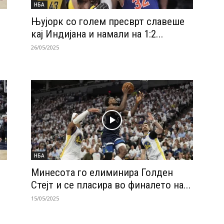
НБА
Њујорк со голем пресврт славеше
кај Индијана и намали на 1:2...
26/05/2025
НБА
и
Минесота го елиминира Голден
Стејт и се пласира во финалето на...
15/05/2025