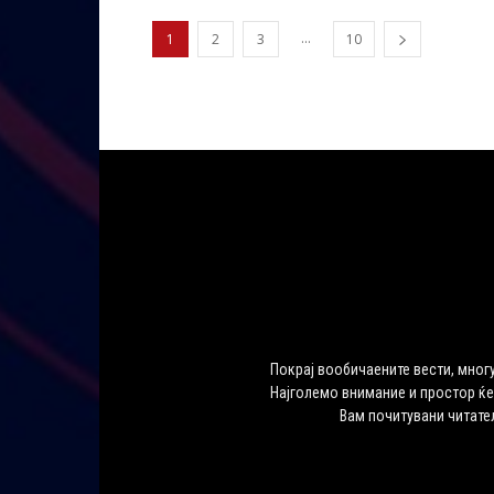
...
1
2
3
10
Покрај вообичаените вести, многу
Најголемо внимание и простор ќе
Вам почитувани читате