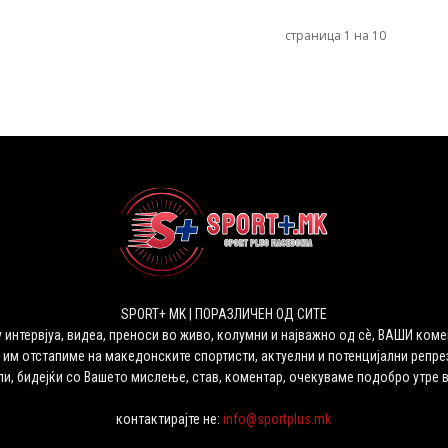
страница 1 на 10
SPORT+ MK | ПОРАЗЛИЧЕН ОД СИТЕ
 интервјуа, видеа, преноси во живо, колумни и најважно од сѐ, ВАШИ коме
 им отстапиме на македонските спортисти, актуелни и потенцијални репрез
ли, бидејќи со Вашето мислење, став, коментар, очекуваме подобро утре 
контактирајте не:
info@sportplus.mk