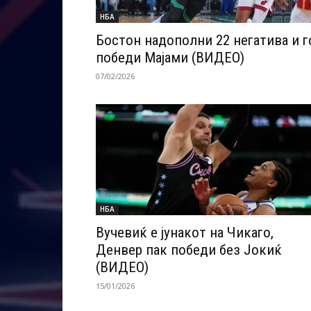
НБА
Бостон надополни 22 негатива и г
победи Мајами (ВИДЕО)
07/02/2026
НБА
Вучевиќ е јунакот на Чикаго,
Денвер пак победи без Јокиќ
(ВИДЕО)
15/01/2026