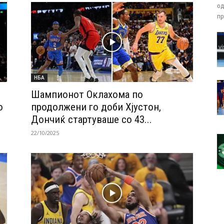
од
пр
НБА
Шампионот Оклахома по
о
продолжени го доби Хјустон,
Дончиќ стартуваше со 43...
22/10/2025