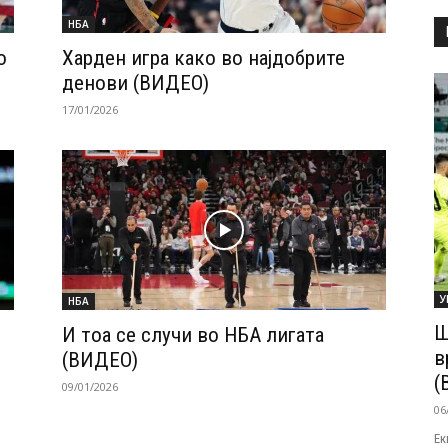
НБА
о
Харден игра како во најдобрите
денови (ВИДЕО)
17/01/2026
У
НБА
Ш
И тоа се случи во НБА лигата
в
(ВИДЕО)
(
09/01/2026
06
Ек