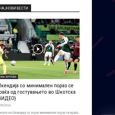
НАЈНОВИ ВЕСТИ
ЕФА КУПОВИ
кендија со минимален пораз се
раќа од гостувањето во Шкотска
ВИДЕО)
/08/2026
ипата на Шкендија со пораз минимален пораз се враќа