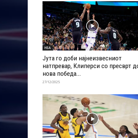
НБА
Јута го доби најнеизвесниот
натпревар, Клиперси со пресврт д
нова победа...
27/12/2025