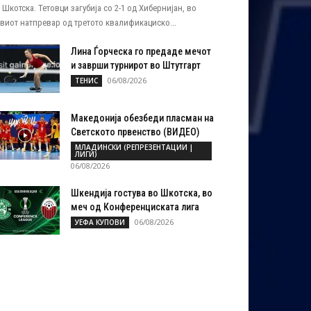
 Шкотска. Тетовци загубија со 2-1 од Хибернијан, во
виот натпревар од третото квалификациско...
Лина Ѓорческа го предаде мечот
и заврши турнирот во Штутгарт
06/08/2026
ТЕНИС
Македонија обезбеди пласман на
Светското првенство (ВИДЕО)
МЛАДИНСКИ (РЕПРЕЗЕНТАЦИИ |
ЛИГИ)
06/08/2026
Шкендија гостува во Шкотска, во
меч од Конференциската лига
06/08/2026
УЕФА КУПОВИ