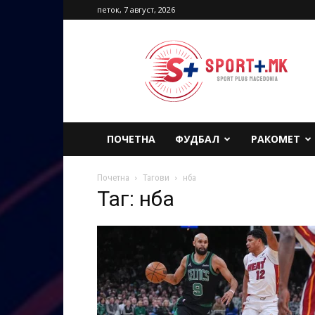
петок, 7 август, 2026
Sport
Plus
Macedonia
ПОЧЕТНА
ФУДБАЛ
РАКОМЕТ
Почетна
Тагови
нба
Таг: нба