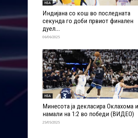
НБА
Индијана со кош во последната
секунда го доби првиот финален
дуел...
06/06/2025
НБА
Минесота ја декласира Оклахома 
намали на 1:2 во победи (ВИДЕО)
25/05/2025