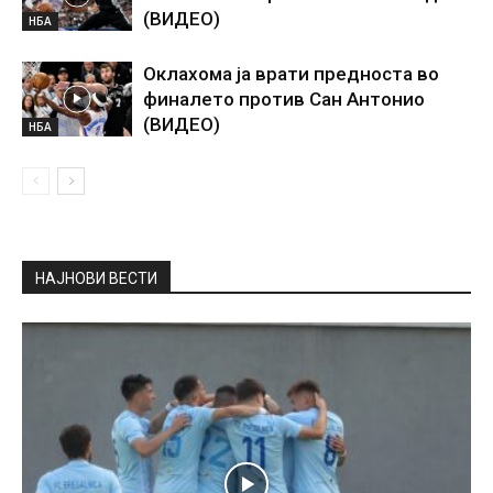
(ВИДЕО)
НБА
Оклахома ја врати предноста во
финалето против Сан Антонио
(ВИДЕО)
НБА
НАЈНОВИ ВЕСТИ