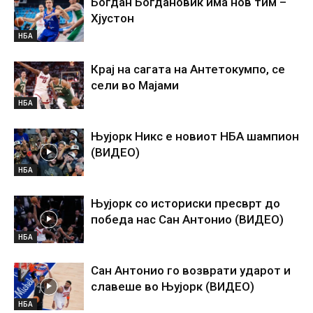
Богдан Богдановиќ има нов тим –
Хјустон
НБА
Крај на сагата на Антетокумпо, се
сели во Мајами
НБА
Њујорк Никс е новиот НБА шампион
(ВИДЕО)
НБА
Њујорк со историски пресврт до
победа нас Сан Антонио (ВИДЕО)
НБА
Сан Антонио го возврати ударот и
славеше во Њујорк (ВИДЕО)
НБА