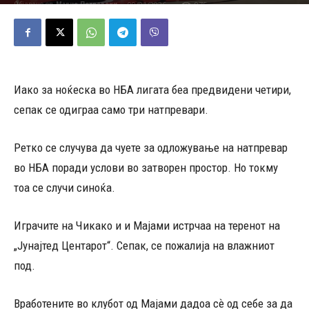
09/01/2026
975
Објавено од
Марио Петровски
-
Иако за ноќеска во НБА лигата беа предвидени четири,
сепак се одиграа само три натпревари.
Ретко се случува да чуете за одложување на натпревар
во НБА поради услови во затворен простор. Но токму
тоа се случи синоќа.
Играчите на Чикако и и Мајами истрчаа на теренот на
„Јунајтед Центарот“. Сепак, се пожалија на влажниот
под.
Вработените во клубот од Мајами дадоа сѐ од себе за да