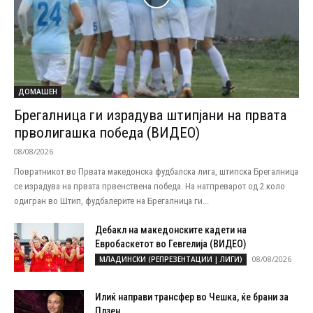
ДОМАШЕН
Брегалница ги израдува штипјани на првата
прволигашка победа (ВИДЕО)
08/08/2026
Повратникот во Првата македонска фудбалска лига, штипска Брегалница
се израдува на првата првенствена победа. На натпреварот од 2.коло
одигран во Штип, фудбалерите на Брегалница ги...
Дебакл на македонските кадети на
Евробаскетот во Гевгелија (ВИДЕО)
08/08/2026
МЛАДИНСКИ (РЕПРЕЗЕНТАЦИИ | ЛИГИ)
Илиќ направи трансфер во Чешка, ќе брани за
Плзен