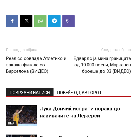
Претходна објава
Следната објава
Реал со совлада Атлетико и
Едвардс ја мина границата
закажа финале со
од 10.000 поени, Марканен
Барселона (ВИДЕО)
броеше до 33 (ВИДЕО)
ПОВРЗАНИ НАПИСИ
ПОВЕЌЕ ОД АВТОРОТ
Лука Дончиќ испрати порака до
навивачите на Лејкерси
НБА