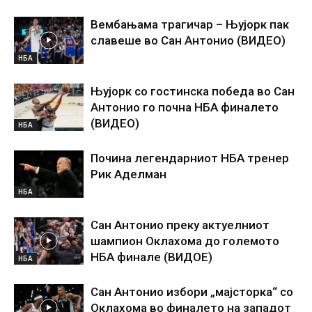
Вембањама трагичар – Њујорк пак
славеше во Сан Антонио (ВИДЕО)
НБА
Њујорк со гостинска победа во Сан
Антонио го почна НБА финалето
(ВИДЕО)
НБА
Почина легендарниот НБА тренер
Рик Аделман
НБА
Сан Антонио преку актуелниот
шампион Оклахома до големото
НБА финале (ВИДОЕ)
НБА
Сан Антонио избори „мајсторка“ со
Оклахома во финалето на западот