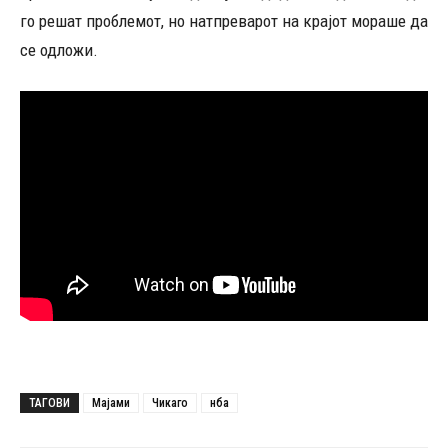
го решат проблемот, но натпреварот на крајот мораше да
се одложи.
ТАГОВИ
Мајами
Чикаго
нба