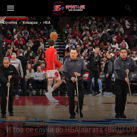
Почетна
Кошарка
НБА
КОШАРКА
НБА
И тоа се случи во НБА лигата (ВИДЕО)