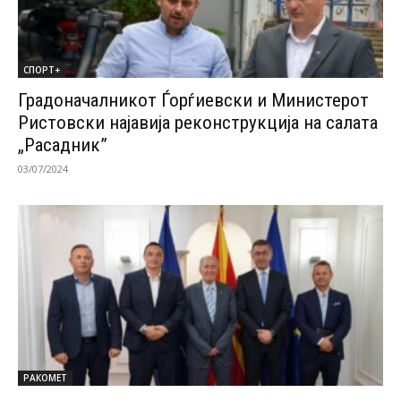
СПОРТ+
Градоначалникот Ѓорѓиевски и Министерот
Ристовски најавија реконструкција на салата
„Расадник”
03/07/2024
РАКОМЕТ