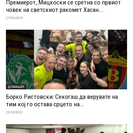
Премиерот, Мицкоски се сретна со првиот
човек на светскиот ракомет Хасан...
27/06/2024
ДОМАШЕН
Борко Ристовски: Секогаш да верувате на
тим кој го остава срцето на...
23/10/2023