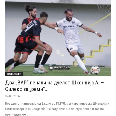
ДОМАШЕН
Два „ВАР“ пенали на дуелот Шкендија А. –
Силекс за „реми“...
07/08/2026
Воведниот натпревар од 2.коло во ПМФЛ, меѓу арачиновска Шкендија и
Силекс заврши си „поделба“ на бодовите. Со по еден пенал и тоа по
прегледување...