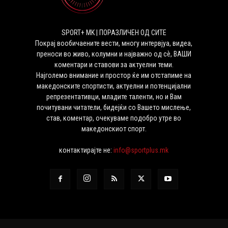
SPORT+ MK | ПОРАЗЛИЧЕН ОД СИТЕ
Покрај вообичаените вести, многу интервјуа, видеа,
преноси во живо, колумни и најважно од сѐ, ВАШИ
коментари и ставови за актуелни теми.
Најголемо внимание и простор ќе им отстапиме на
македонските спортисти, актуелни и потенцијални
репрезентативци, младите таленти, но и Вам
почитувани читатели, бидејќи со Вашето мислење,
став, коментар, очекуваме подобро утре во
македонскиот спорт.
контактирајте не:
info@sportplus.mk