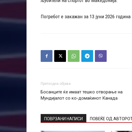
љубители на спортот во Македонија.
Погребот е закажан за 13 јуни 2026 година
Претходна објава
Босанците ќе имаат тешко отворање на
Мундијалот со ко-домаќинот Канада
ПОВРЗАНИ НАПИСИ
ПОВЕЌЕ ОД АВТОРО