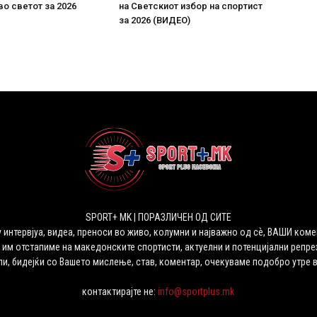
во светот за 2026
на Светскиот избор на спортист
за 2026 (ВИДЕО)
SPORT+ MK | ПОРАЗЛИЧЕН ОД СИТЕ
 интервјуа, видеа, преноси во живо, колумни и најважно од сѐ, ВАШИ коме
 им отстапиме на македонските спортисти, актуелни и потенцијални репрез
ли, бидејќи со Вашето мислење, став, коментар, очекуваме подобро утре 
контактирајте не:
info@sportplus.mk