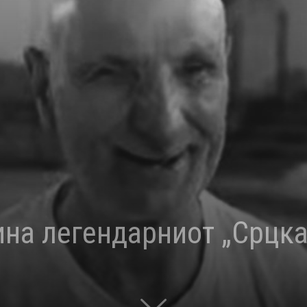
ина легендарниот „Срцка