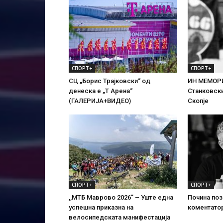
СПОРТ+
СПОРТ+
СЦ „Борис Трајковски“ од
ИН МЕМОРИ
денеска е „Т Арена“
Станковски
(ГАЛЕРИЈА+ВИДЕО)
Скопје
СПОРТ+
СПОРТ+
,,МТБ Маврово 2026” – Уште една
Почина поз
успешна приказна на
коментато
велосипедската манифестација