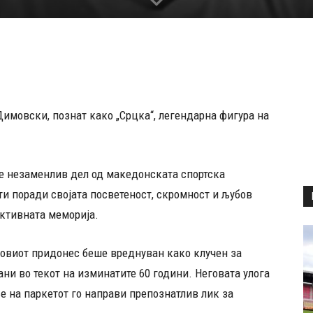
имовски, познат како „Срцка“, легендарна фигура на
еше незаменлив дел од македонската спортска
ти поради својата посветеност, скромност и љубов
лективната меморија.
говиот придонес беше вреднуван како клучен за
ни во текот на изминатите 60 години. Неговата улога
е на паркетот го направи препознатлив лик за