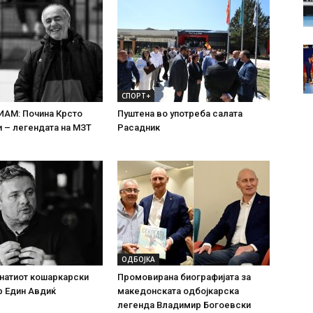
СПОРТ+
АМ: Почина Крсто
Пуштена во употреба салата
 – легендата на МЗТ
Расадник
ОДБОЈКА
натиот кошаркарски
Промовирана биографијата за
р Един Авдиќ
македонската одбојкарска
легенда Владимир Богоевски