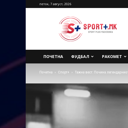
петок, 7 август, 2026
Sport
Plus
Macedonia
ПОЧЕТНА
ФУДБАЛ
РАКОМЕТ
Почетна
Спорт+
Тажна вест: Почина легендарнио