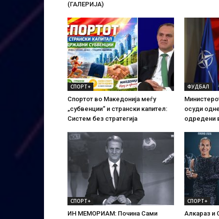
(ГАЛЕРИЈА)
СПОРТ+
ФУДБАЛ
Спортот во Македонија меѓу
Министеро
„субвенции“ и странски капител:
осуди одн
Систем без стратегија
одредени 
СПОРТ+
СПОРТ+
ИН МЕМОРИАМ: Почина Сами
Алкараз и 