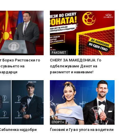
РАКОМЕТ
т Борко Ристовски го
CHERY ЗА МАКЕДОНИЈА: Го
есувањето на
одбележуваме Денот на
вардарци
ракометот и навиваме!
СПОРТ+
Сабаленка најдобри
Ѓоковиќ и Гу во улога на водители