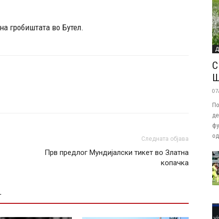
 на гробиштата во Бутел.
Д
С
Ш
07
По
де
фу
од.
Следната објава
Прв предлог Мундијалски тикет во Златна
копачка
Т