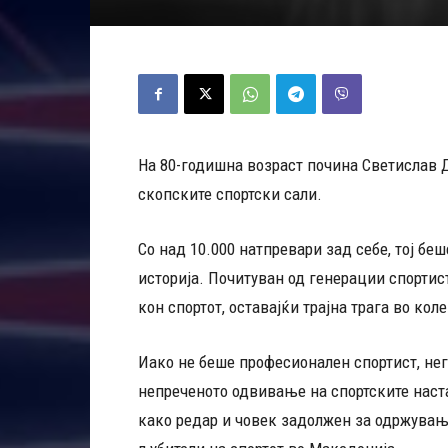
На 80-годишна возраст почина Светислав Д
скопските спортски сали.
Со над 10.000 натпревари зад себе, тој б
историја. Почитуван од генерации спортис
кон спортот, оставајќи трајна трага во ко
Иако не беше професионален спортист, не
непреченото одвивање на спортските наста
како редар и човек задолжен за одржувањ