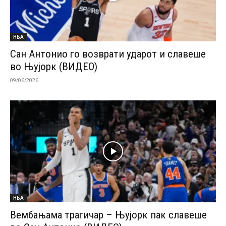
НБА
Сан Антонио го возврати ударот и славеше
во Њујорк (ВИДЕО)
09/06/2026
НБА
Вембањама трагичар – Њујорк пак славеше