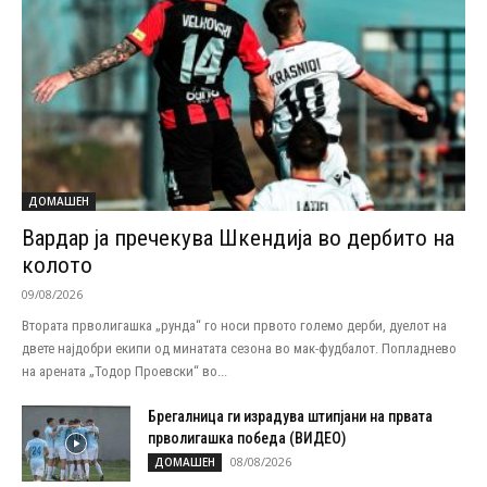
ДОМАШЕН
Вардар ја пречекува Шкендија во дербито на
колото
09/08/2026
Втората прволигашка „рунда“ го носи првото големо дерби, дуелот на
двете најдобри екипи од минатата сезона во мак-фудбалот. Попладнево
на арената „Тодор Проевски“ во...
Брегалница ги израдува штипјани на првата
прволигашка победа (ВИДЕО)
08/08/2026
ДОМАШЕН