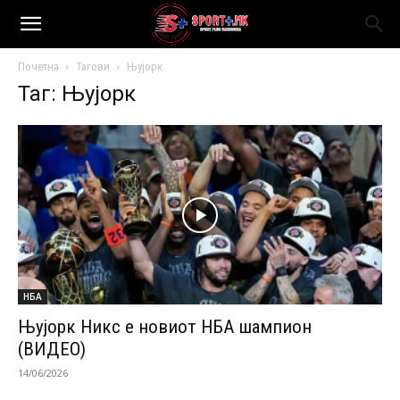
Почетна
Тагови
Њујорк
Таг: Њујорк
НБА
Њујорк Никс е новиот НБА шампион
(ВИДЕО)
14/06/2026