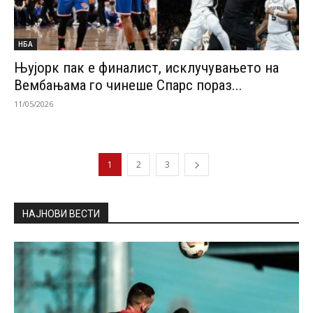
НБА
Њујорк пак е финалист, исклучувањето на
Вембањама го чинеше Спарс пораз...
11/05/2026
1
2
3
НАЈНОВИ ВЕСТИ