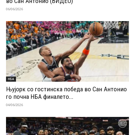
во Сан Антонио (ВИДЕО)
06/06/2026
НБА
Њујорк со гостинска победа во Сан Антонио
го почна НБА финалето...
04/06/2026