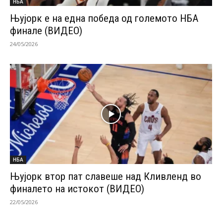
НБА
Њујорк е на една победа од големото НБА
финале (ВИДЕО)
24/05/2026
НБА
Њујорк втор пат славеше над Кливленд во
финалето на истокот (ВИДЕО)
22/05/2026