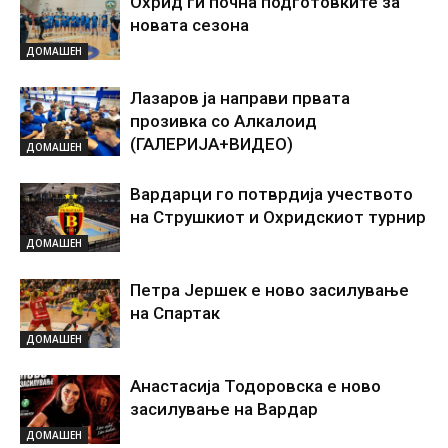
Охрид ги почна подготовките за
новата сезона
ДОМАШЕН
Лазаров ја направи првата
прозивка со Алкалоид
(ГАЛЕРИЈА+ВИДЕО)
ДОМАШЕН
Вардарци го потврдија учеството
на Струшкиот и Охридскиот турнир
ДОМАШЕН
Петра Јершек е ново засилување
на Спартак
ДОМАШЕН
Анастасија Тодоровска е ново
засилување на Вардар
ДОМАШЕН