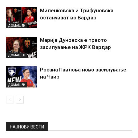
Миленковска и Трифуновска
остануваат во Вардар
ДОМАШЕН
Марија Дуновска е првото
засилување на ЖРК Вардар
ДОМАШЕН
Росана Павлова ново засилување
на Чаир
ДОМАШЕН
НАЈНОВИ ВЕСТИ