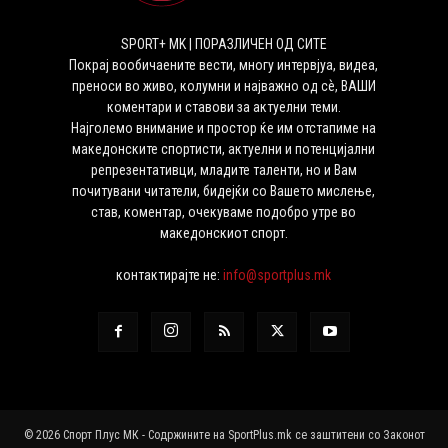
SPORT+ MK | ПОРАЗЛИЧЕН ОД СИТЕ
Покрај вообичаените вести, многу интервјуа, видеа,
преноси во живо, колумни и најважно од сѐ, ВАШИ
коментари и ставови за актуелни теми.
Најголемо внимание и простор ќе им отстапиме на
македонските спортисти, актуелни и потенцијални
репрезентативци, младите таленти, но и Вам
почитувани читатели, бидејќи со Вашето мислење,
став, коментар, очекуваме подобро утре во
македонскиот спорт.
контактирајте не:
info@sportplus.mk
© 2026 Спорт Плус МК - Содржините на SportPlus.mk се заштитени со Законот