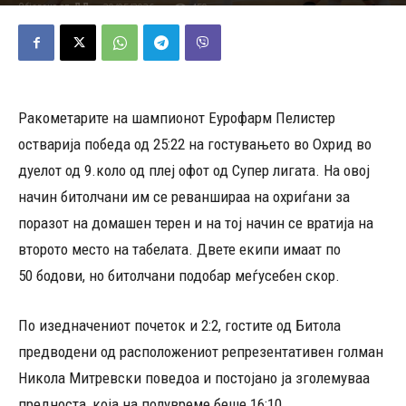
20/05/2026
450
Објавено од
ДД
-
Ракометарите на шампионот Еурофарм Пелистер
остварија победа од 25:22 на гостувањето во Охрид во
дуелот од 9.коло од плеј офот од Супер лигата. На овој
начин битолчани им се реваншираа на охриѓани за
поразот на домашен терен и на тој начин се вратија на
второто место на табелата. Двете екипи имаат по
50 бодови, но битолчани подобар меѓусебен скор.
По изедначениот почеток и 2:2, гостите од Битола
предводени од расположениот репрезентативен голман
Никола Митревски поведоа и постојано ја зголемуваа
предноста, која на полувреме беше 16:10.