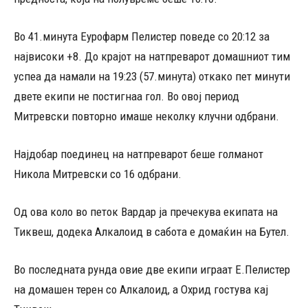
Во 41.минута Еурофарм Пелистер поведе со 20:12 за
највисоки +8. До крајот на натпреварот домашниот тим
успеа да намали на 19:23 (57.минута) откако пет минути
двете екипи не постигнаа гол. Во овој период
Митревски повторно имаше неколку клучни одбрани.
Најдобар поединец на натпреварот беше голманот
Никола Митревски со 16 одбрани.
Од ова коло во петок Вардар ја пречекува екипата на
Тиквеш, додека Алкалоид в сабота е домаќин на Бутел.
Во последната рунда овие две екипи играат Е.Пелистер
на домашен терен со Алкалоид, а Охрид гостува кај