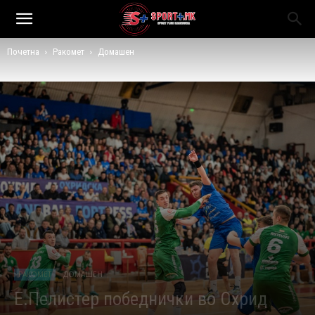
Почетна
Ракомет
Домашен
РАКОМЕТ
ДОМАШЕН
Е.Пелистер победнички во Охрид