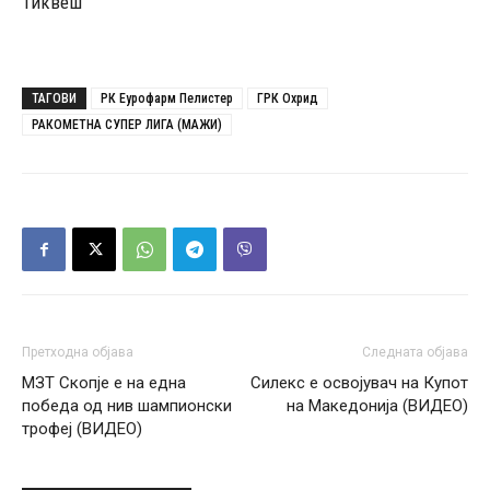
Тиквеш
ТАГОВИ
РК Еурофарм Пелистер
ГРК Охрид
РАКОМЕТНА СУПЕР ЛИГА (МАЖИ)
Претходна објава
Следната објава
МЗТ Скопје е на една
Силекс е освојувач на Купот
победа од нив шампионски
на Македонија (ВИДЕО)
трофеј (ВИДЕО)