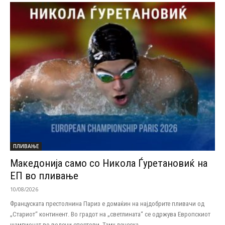
ПЛИВАЊЕ
Македонија само со Никола Ѓуретановиќ на
ЕП во пливање
10/08/2026
Француската престолнина Париз е домаќин на најдобрите пливачи од
„Стариот“ континент. Во градот на „светлината“ се одржува Европскиот
шампионат во водени спортови. Таму денеска...