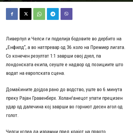
09/05/2026
528
Објавено од
Марио Петровски
-
Ливерпул и Челси ги поделија бодовите во дербито на
„Енфилд“, а во натпревар од 36.коло на Премиер лигата.
Со конечен резултат 1:1 заврши овој дуел, па
лондонската екипа, сеуште е надвор од позициите што
водат на европската сцена.
Домаќините дојдоа рано до водство, уште во 6.минута
преку Рајан Гравенберх. Холанѓанецот упати прецизен
удар од далечина кој заврши во горниот десен агол од
голот.
Челси успеа да израмни пред крајот на првото