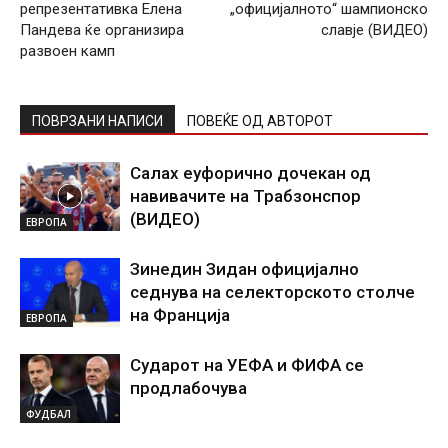
репрезентативка Елена
„официјалното“ шампионско
Пандева ќе организира
славје (ВИДЕО)
развоен камп
ПОВРЗАНИ НАПИСИ
ПОВЕЌЕ ОД АВТОРОТ
Салах еуфорично дочекан од
навивачите на Трабзонспор
(ВИДЕО)
ЕВРОПА
Зинедин Зидан официјално
седнува на селекторското столче
на Франција
ЕВРОПА
Сударот на УЕФА и ФИФА се
продлабочува
ФУДБАЛ