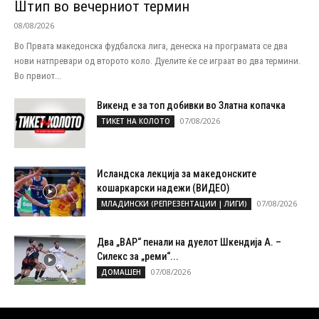
Штип во вечерниот термин
08/08/2026
Во Првата македонска фудбалска лига, денеска на програмата се два
нови натпревари од второто коло. Дуелите ќе се играат во два термини.
Во првиот...
Викенд е за топ добивки во Златна копачка
07/08/2026
ТИКЕТ НА КОЛОТО
Исландска лекција за македонските
кошаркарски надежи (ВИДЕО)
07/08/2026
МЛАДИНСКИ (РЕПРЕЗЕНТАЦИИ | ЛИГИ)
Два „ВАР“ пенали на дуелот Шкендија А. –
Силекс за „реми“...
07/08/2026
ДОМАШЕН