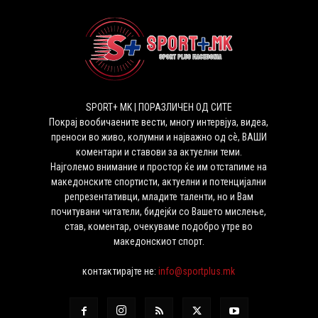
SPORT+ MK | ПОРАЗЛИЧЕН ОД СИТЕ
Покрај вообичаените вести, многу интервјуа, видеа,
преноси во живо, колумни и најважно од сѐ, ВАШИ
коментари и ставови за актуелни теми.
Најголемо внимание и простор ќе им отстапиме на
македонските спортисти, актуелни и потенцијални
репрезентативци, младите таленти, но и Вам
почитувани читатели, бидејќи со Вашето мислење,
став, коментар, очекуваме подобро утре во
македонскиот спорт.
контактирајте не:
info@sportplus.mk