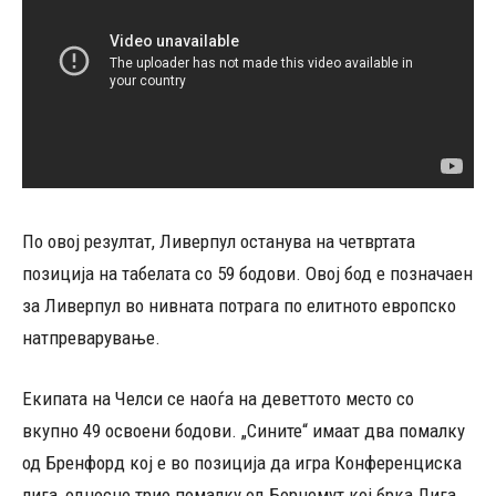
По овој резултат, Ливерпул останува на четвртата
позиција на табелата со 59 бодови. Овој бод е позначаен
за Ливерпул во нивната потрага по елитното европско
натпреварување.
Екипата на Челси се наоѓа на деветтото место со
вкупно 49 освоени бодови. „Сините“ имаат два помалку
од Бренфорд кој е во позиција да игра Конференциска
лига, односно трио помалку од Борнемут кој брка Лига