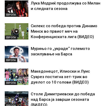
Лука Модриќ продолжува со Милан
и следната сезона
ЕВРОПА
Силекс со победа против Динамо
Минск во првиот меч на
Конференциската лига (ВИДЕО)
ЕВРОПА
Мурињо го „украде“ големото
засилување на Барса
ЕВРОПА
Македонецот, Илиоски и Луис
Суарез постигна хет-трик во
дуелот со 10 голови (ВИДЕО)
ЕВРОПА
Столе Димитриевски до победа
над Барса ја заврши сезоната
(ВИДЕО)
ЕВРОПА