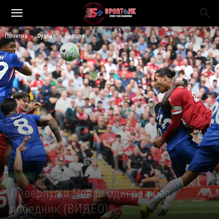
Почетна
Фудбал
Европа
ФУДБАЛ
ЕВРОПА
Ливерпул и Челзи одиграа без
победник (ВИДЕО)