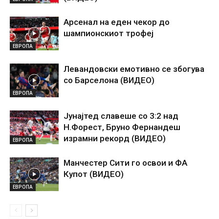
Арсенал на еден чекор до
шампионскиот трофеј
ЕВРОПА
Левандовски емотивно се збогува
со Барселона (ВИДЕО)
ЕВРОПА
Јунајтед славеше со 3:2 над
Н.Форест, Бруно Фернандеш
израмни рекорд (ВИДЕО)
ЕВРОПА
Манчестер Сити го освои и ФА
Купот (ВИДЕО)
ЕВРОПА