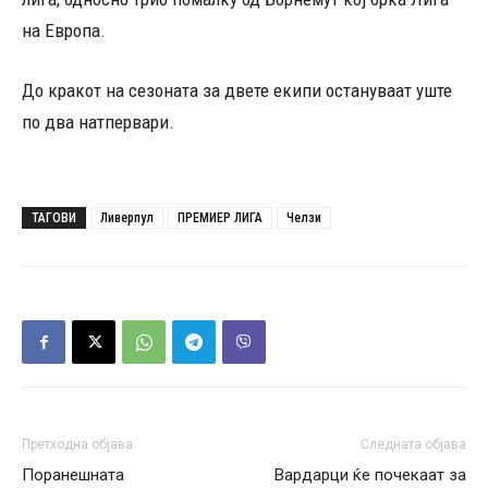
на Европа.
До кракот на сезоната за двете екипи остануваат уште
по два натпервари.
ТАГОВИ
Ливерпул
ПРЕМИЕР ЛИГА
Челзи
Претходна објава
Следната објава
Поранешната
Вардарци ќе почекаат за