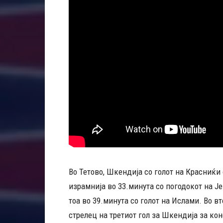
Во Тетово, Шкендија со голот на Красниќи 
израмнија во 33.минута со погодокот на Ј
тоа во 39.минута со голот на Ислами. Во 
стрелец на третиот гол за Шкендија за кон