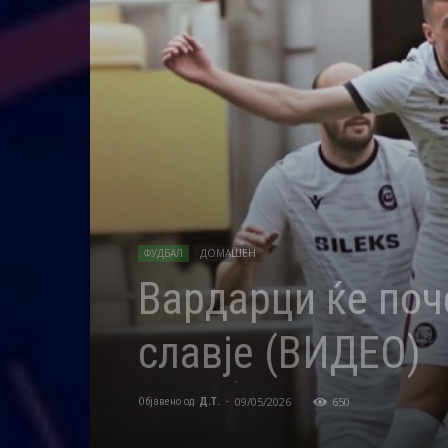
ФУДБАЛ
ДОМАШЕН
Вардарци ќе поч
славје (ВИДЕО)
09/05/2026
650
Објавено од
Д.Т.
-