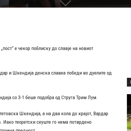
„пост“ е чекор поблиску до славје на новиот
рдар и Шкендија денска славеа победи во дуелите од
ндија со 3-1 беше подобра од Струга Трим Лум.
тетовска Шкендија, а на два кола до крајот, Вардар
а. Иако теоретски сеуште го нема потврдено
огромна предност.