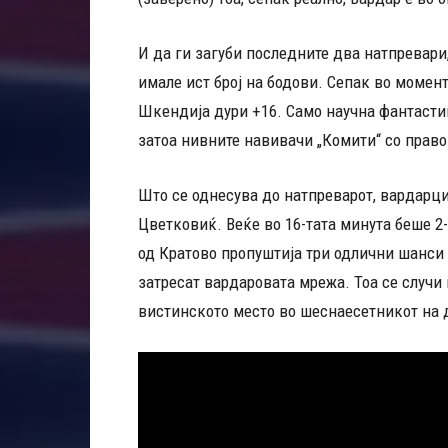
И да ги загуби последните два натпревари,
имале ист број на бодови. Сепак во момен
Шкендија дури +16. Само научна фантастик
затоа нивните навивачи „Комити“ со право
Што се однесува до натпреварот, вардарци
Цветковиќ. Веќе во 16-тата минута беше 2-
од Кратово пропуштија три одлични шанси з
затресат вардаровата мрежа. Тоа се случи 
вистинското место во шеснаесетникот на 