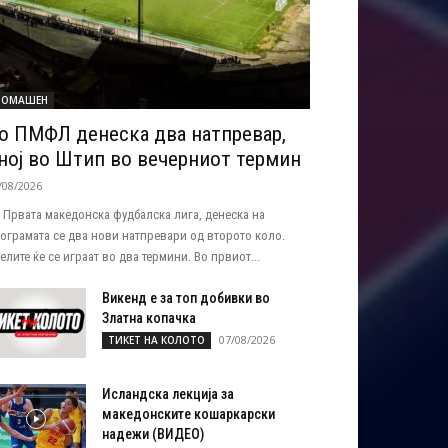
ОМАШЕН
о ПМФЛ денеска два натпревар,
ној во Штип во вечерниот термин
/08/2026
 Првата македонска фудбалска лига, денеска на
ограмата се два нови натпревари од второто коло.
елите ќе се играат во два термини. Во првиот...
Викенд е за топ добивки во
Златна копачка
07/08/2026
ТИКЕТ НА КОЛОТО
Исландска лекција за
македонските кошаркарски
надежи (ВИДЕО)