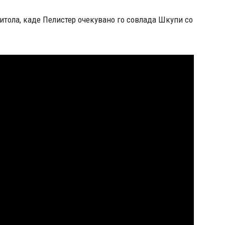
итола, каде Пелистер очекувано го совлада Шкупи со