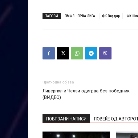
ТАГОВИ
ПМФЛ - ПРВА ЛИГА
ФК Вардар
ФК Шк
Претходна објава
Ливерпул и Челзи одиграа без победник
(ВИДЕО)
ПОВРЗАНИ НАПИСИ
ПОВЕЌЕ ОД АВТОРО