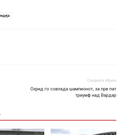
ендија
Следната објава
Охрид го совлада шампионот, за прв пат
триумф над Вардар
Т