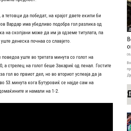
 а тетовци да победат, на крајот двете екипи би
тов Вардар има убедливо подобра гол разлика од
Д
а на скопјани може да им ја одземе титулата, па
В
 уште денеска почнаа со славјето.
о
08
 поведоа уште во третата минута со голот на
Во
0, а стрелец на голот беше Закариќ од пенал. Гостите
пр
а гол во првиот дел, но во вториот успеаја да ја
Ду
во 53.минута кога Бутуровиќ се најде сам на
домаќините и намали на 1-2.