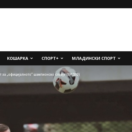
КОШАРКА
СПОРТ+
МЛАДИНСКИ СПОРТ
т за „официјалното“ шампионско славје (ВИДЕО)