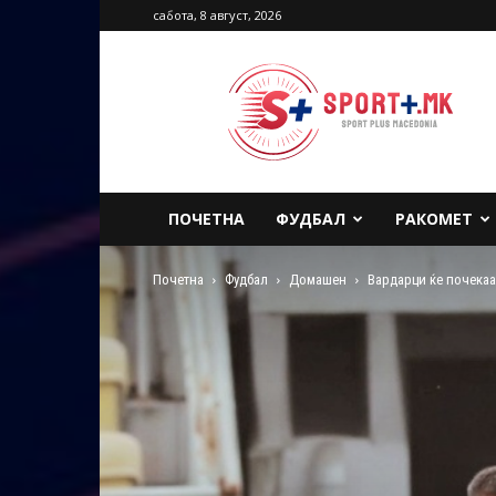
сабота, 8 август, 2026
Sport
Plus
Macedonia
ПОЧЕТНА
ФУДБАЛ
РАКОМЕТ
Почетна
Фудбал
Домашен
Вардарци ќе почекаа