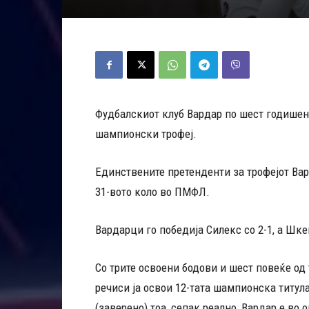
Фудбалскиот клуб Вардар по шест годишен 
шампионски трофеј.
Единствените претенденти за трофејот Ва
31-вото коло во ПМФЛ.
Вардарци го победија Силекс со 2-1, а Шке
Со трите освоени бодови и шест повеќе од 
речиси ја освои 12-тата шампионска титул
(заверено) тоа, сепак реално, Вардар е во 