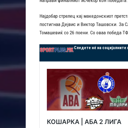
направи финалниот исчекор кон победата.
Најдобар стрелец кај македонскиот претст
постигнаа Дејвис и Виктор Ташовски. За 
Томашевиќ со 26 поени. Со оваа победа ТФТ
Следете нé на социјалните