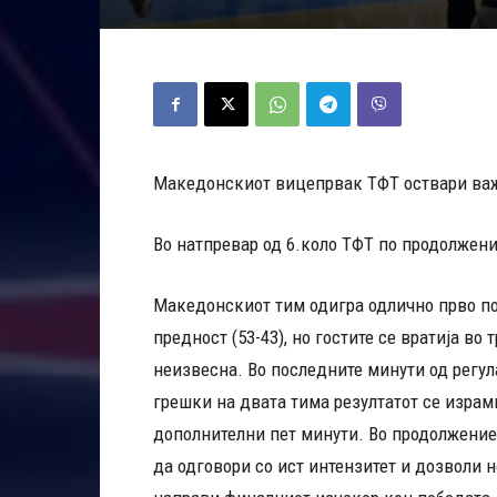
Македонскиот вицепрвак ТФТ оствари важ
Во натпревар од 6.коло ТФТ по продолжение
Македонскиот тим одигра одлично прво п
предност (53-43), но гостите се вратија во
неизвесна. Во последните минути од регул
грешки на двата тима резултатот се израм
дополнителни пет минути. Во продолжениет
да одговори со ист интензитет и дозволи 