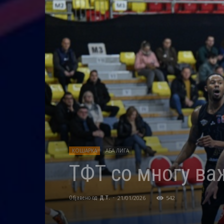
КОШАРКА
АБА ЛИГА
ТФТ со многу ва
21/01/2026
542
Објавено од
Д.Т.
-