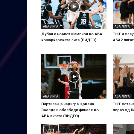
АБА ЛИГА
АБА ЛИГА
Дубаи е новиот шампион во АБА
ТФТ и след
кошаркарската лига (ВИДЕО)
АБА2 лигат
АБА ЛИГА
АБА ЛИГА
Партизан ја надигра Црвена
ТФТ остан
Звезда и обезбеди финале во
пораз од Б
АБА лигата (ВИДЕО)