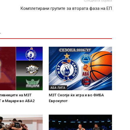
Следната објава
Комплетирани групите за втората фаза на ЕП
Т
АБА ЛИГА
тивниците на МЗТ
МЗТ Скопје ќе игра и во ФИБА
Т и Маџари во АБА2
Еврокупот