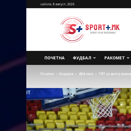
сабота, 8 август, 2026
Sport
Plus
Macedonia
ПОЧЕТНА
ФУДБАЛ
РАКОМЕТ
Почетна
Кошарка
АБА лига
ТФТ со многу важна