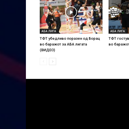
АБА ЛИГА
АБА ЛИГА
ТФТ убедливо поразен од Борац
ТФТ гостув
во баражот за АБА лигата
во баражот
(ВИДЕО)