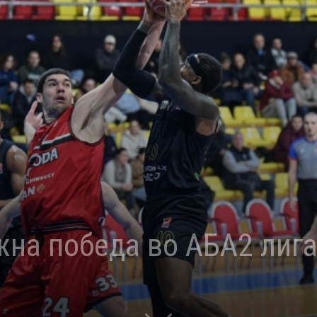
жна победа во АБА2 лиг