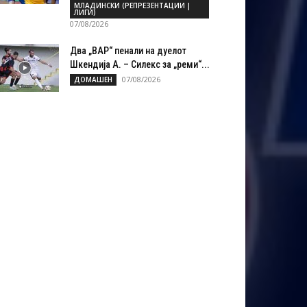
МЛАДИНСКИ (РЕПРЕЗЕНТАЦИИ |
ЛИГИ)
07/08/2026
Два „ВАР“ пенали на дуелот
Шкендија А. – Силекс за „реми“...
07/08/2026
ДОМАШЕН