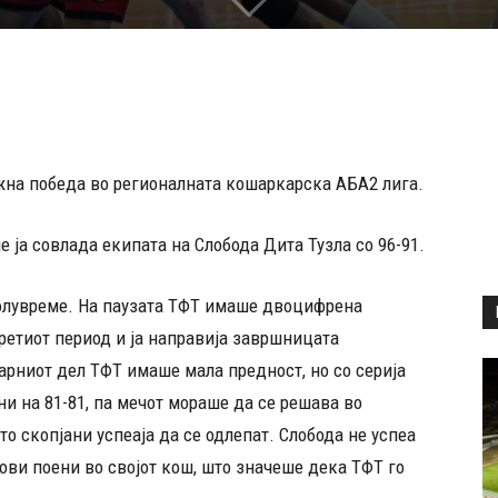
на победа во регионалната кошаркарска АБА2 лига.
 ја совлада екипата на Слобода Дита Тузла со 96-91.
олувреме. На паузата ТФТ имаше двоцифрена
 третиот период и ја направија завршницата
арниот дел ТФТ имаше мала предност, но со серија
ни на 81-81, па мечот мораше да се решава во
о скопјани успеаја да се одлепат. Слобода не успеа
нови поени во својот кош, што значеше дека ТФТ го