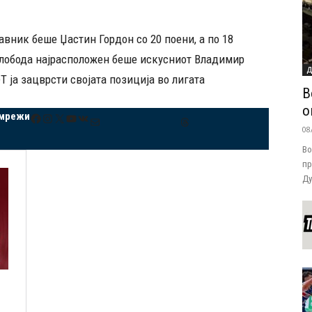
авник беше Џастин Гордон со 20 поени, а по 18
Слобода најрасположен беше искусниот Владимир
Д
 ја зацврсти својата позиција во лигата
В
о
 мрежи
Facebook
Instagram
X
YouTube
VK
Mail
Threads
08
Во
пр
Ду