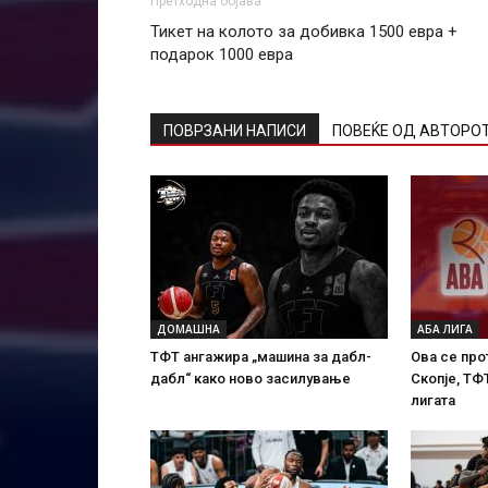
Претходна објава
Тикет на колото за добивка 1500 евра +
подарок 1000 евра
ПОВРЗАНИ НАПИСИ
ПОВЕЌЕ ОД АВТОРО
ДОМАШНА
АБА ЛИГА
ТФТ ангажира „машина за дабл-
Ова се про
дабл“ како ново засилување
Скопје, ТФ
лигата