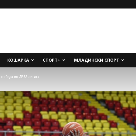
КОШАРКА
СПОРТ+
МЛАДИНСКИ СПОРТ
 победа во АБА2 лигата