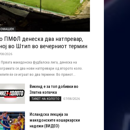
ОМАШЕН
о ПМФЛ денеска два натпревар,
ној во Штип во вечерниот термин
/08/2026
 Првата македонска фудбалска лига, денеска на
ограмата се два нови натпревари од второто коло.
елите ќе се играат во два термини. Во првиот...
Викенд е за топ добивки во
Златна копачка
07/08/2026
ТИКЕТ НА КОЛОТО
Исландска лекција за
македонските кошаркарски
надежи (ВИДЕО)