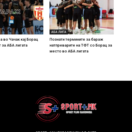
АБА ЛИГА
а во Чачак кај Борац
Познати термините за бараж
 за АБА лигата
натпреварите на ТФТ со Борац за
место во АБА лигата