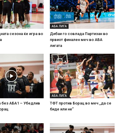
АБА ЛИГА
ната сезона ќе игра во
Дибаи го совлада Партизан во
а
првиот финален меч во АБА
лигата
АБА ЛИГА
а без АБА1 – Убедлив
ТФТ против Борац во меч ,,да се
орац
биде или не”