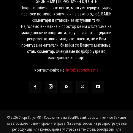
SPORT+ MK | ПОРАЗЛИЧЕН ОД СИТЕ
Покрај вообичаените вести, многу интервјуа, видеа,
преноси во живо, колумни и најважно од сѐ, ВАШИ
коментари и ставови за актуелни теми.
Најголемо внимание и простор ќе им отстапиме на
македонските спортисти, актуелни и потенцијални
репрезентативци, младите таленти, но и Вам
почитувани читатели, бидејќи со Вашето мислење,
став, коментар, очекуваме подобро утре во
македонскиот спорт.
контактирајте не:
info@sportplus.mk
© 2026 Спорт Плус МК - Содржините на SportPlus.mk се заштитени со Законот
за авторското право и сродните права. За секоја форма на распространување,
репродукција или комерцијална употреба на текстови, фотографии или