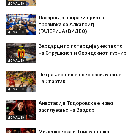
ДОМАШЕН
Лазаров ја направи првата
прозивка со Алкалоид
(ГАЛЕРИЈА+ВИДЕО)
ДОМАШЕН
Вардарци го потврдија учеството
на Струшкиот и Охридскиот турнир
ДОМАШЕН
Петра Јершек е ново засилување
на Спартак
ДОМАШЕН
Анастасија Тодоровска е ново
засилување на Вардар
ДОМАШЕН
Миленковска и Трифуновска