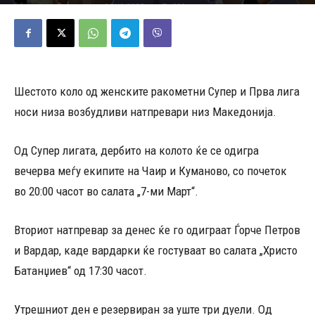
25/10/2025
329
Објавено од
Редакција
-
Шестото коло од женските ракометни Супер и Прва лига
носи низа возбудливи натпревари низ Македонија.
Од Супер лигата, дербито на колото ќе се одигра
вечерва меѓу екипите на Чаир и Куманово, со почеток
во 20:00 часот во салата „7-ми Март“.
Вториот натпревар за денес ќе го одиграат Ѓорче Петров
и Вардар, каде вардарки ќе гостуваат во салата „Христо
Батанџиев“ од 17:30 часот.
Утрешниот ден е резервиран за уште три дуели. Од