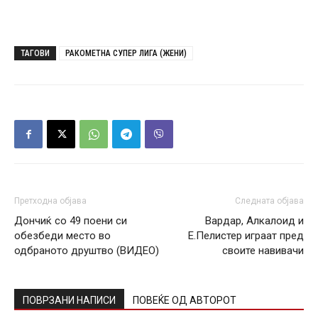
ТАГОВИ
РАКОМЕТНА СУПЕР ЛИГА (ЖЕНИ)
Претходна објава
Следната објава
Дончиќ со 49 поени си
Вардар, Алкалоид и
обезбеди место во
Е.Пелистер играат пред
одбраното друштво (ВИДЕО)
своите навивачи
ПОВРЗАНИ НАПИСИ
ПОВЕЌЕ ОД АВТОРОТ