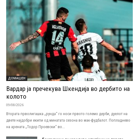
ДОМАШЕН
Вардар ја пречекува Шкендија во дербито на
колото
09/08/2026
Втората прволигашка „рунда“ го носи првото големо дерби, дуелот на
двете најдобри екипи од минатата сезона во мак-фудбалот. Попладнево
на арената „Тодор Проевски“ во...