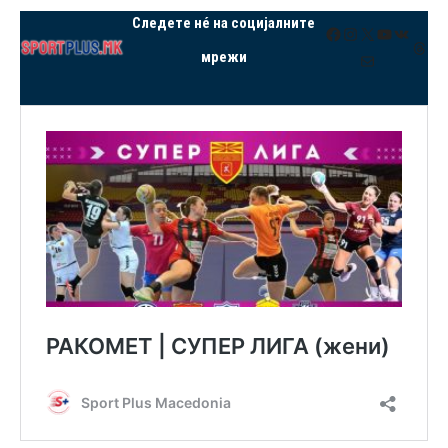
Следете нé на социјалните
Facebook
Instagram
X
YouTube
VK
Thre
мрежи
Mail