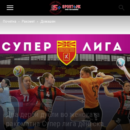
Почетна
Ракомет
Домашен
РАКОМЕТ
ДОМАШЕН
Два дерби дуели во женската
ракометна Супер лига денеска