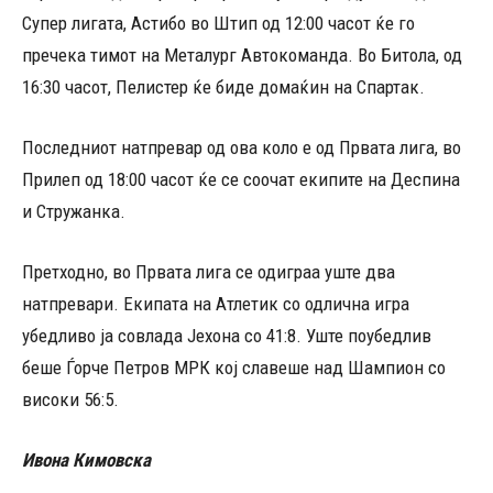
Супер лигата, Астибо во Штип од 12:00 часот ќе го
пречека тимот на Металург Автокоманда. Во Битола, од
16:30 часот, Пелистер ќе биде домаќин на Спартак.
Последниот натпревар од ова коло е од Првата лига, во
Прилеп од 18:00 часот ќе се соочат екипите на Деспина
и Стружанка.
Претходно, во Првата лига се одиграа уште два
натпревари. Екипата на Атлетик со одлична игра
убедливо ја совлада Јехона со 41:8. Уште поубедлив
беше Ѓорче Петров МРК кој славеше над Шампион со
високи 56:5.
Ивона Кимовска