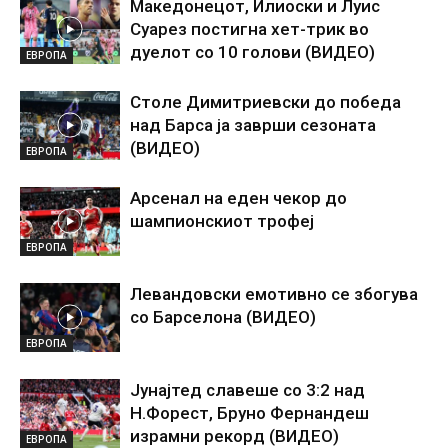
Македонецот, Илиоски и Луис
Суарез постигна хет-трик во
дуелот со 10 голови (ВИДЕО)
ЕВРОПА
Столе Димитриевски до победа
над Барса ја заврши сезоната
(ВИДЕО)
ЕВРОПА
Арсенал на еден чекор до
шампионскиот трофеј
ЕВРОПА
Левандовски емотивно се збогува
со Барселона (ВИДЕО)
ЕВРОПА
Јунајтед славеше со 3:2 над
Н.Форест, Бруно Фернандеш
израмни рекорд (ВИДЕО)
ЕВРОПА