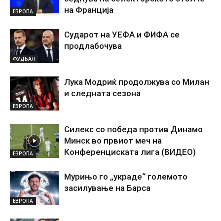
на Франција
ЕВРОПА
Сударот на УЕФА и ФИФА се
продлабочува
ФУДБАЛ
Лука Модриќ продолжува со Милан
и следната сезона
ЕВРОПА
Силекс со победа против Динамо
Минск во првиот меч на
Конференциската лига (ВИДЕО)
ЕВРОПА
Мурињо го „украде“ големото
засилување на Барса
ЕВРОПА