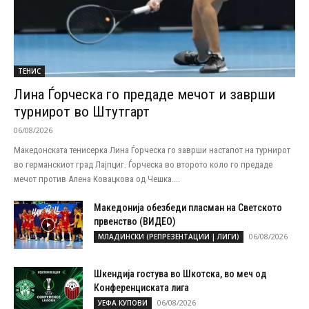
ТЕНИС
Лина Ѓорческа го предаде мечот и заврши
турнирот во Штутгарт
06/08/2026
Македонската тенисерка Лина Ѓорческа го заврши настапот на турнирот
во германскиот град Лајпциг. Ѓорческа во второто коло го предаде
мечот против Алена Ковацкова од Чешка....
Македонија обезбеди пласман на Светското
првенство (ВИДЕО)
06/08/2026
МЛАДИНСКИ (РЕПРЕЗЕНТАЦИИ | ЛИГИ)
Шкендија гостува во Шкотска, во меч од
Конференциската лига
06/08/2026
УЕФА КУПОВИ