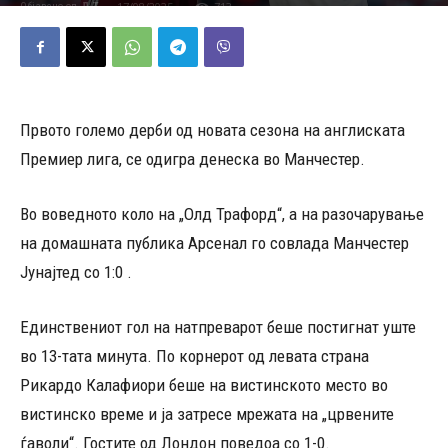
17/08/2025
713
Објавено од
Д.Т.
-
Првото големо дерби од новата сезона на англиската
Премиер лига, се одигра денеска во Манчестер.
Во воведното коло на „Олд Трафорд“, а на разочарување
на домашната публика Арсенал го совлада Манчестер
Јунајтед со 1:0 .
Единствениот гол на натпреварот беше постигнат уште
во 13-тата минута. По корнерот од левата страна
Рикардо Калафиори беше на вистинското место во
вистинско време и ја затресе мрежата на „црвените
ѓаволи“. Гостите од Лондон поведоа со 1-0.