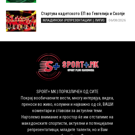
Стартува кадетското ЕП во Гевгелија и Скопје
06/08/2026
МЛАДИНСКИ (РЕПРЕЗЕНТАЦИИ | ЛИГИ)
SPORT+ MK | ПОРАЗЛИЧЕН ОД СИТЕ
Покрај вообичаените вести, многу интервјуа, видеа,
преноси во живо, колумни и најважно од сѐ, ВАШИ
коментари и ставови за актуелни теми.
Најголемо внимание и простор ќе им отстапиме на
македонските спортисти, актуелни и потенцијални
репрезентативци, младите таленти, но и Вам