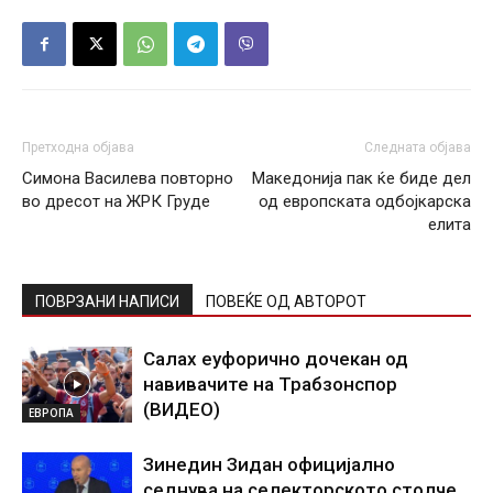
Претходна објава
Следната објава
Симона Василева повторно
Македонија пак ќе биде дел
во дресот на ЖРК Груде
од европската одбојкарска
елита
ПОВРЗАНИ НАПИСИ
ПОВЕЌЕ ОД АВТОРОТ
Салах еуфорично дочекан од
навивачите на Трабзонспор
(ВИДЕО)
ЕВРОПА
Зинедин Зидан официјално
седнува на селекторското столче