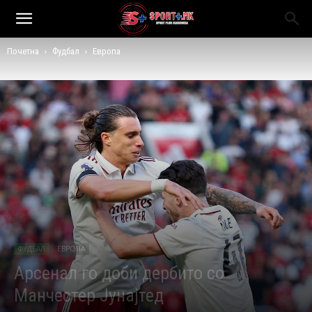
Почетна
Фудбал
Европа
ФУДБАЛ
ЕВРОПА
Арсенал го доби дербито со
Манчестер Јунајтед