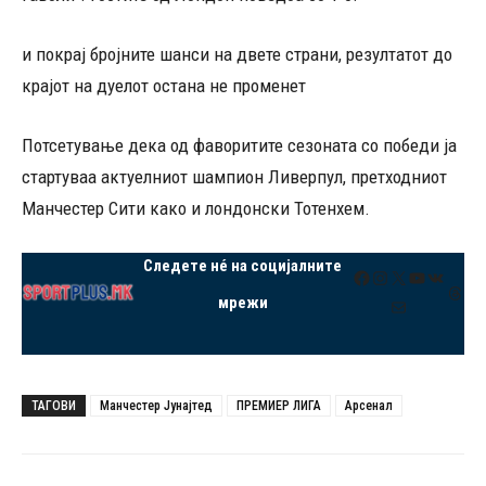
и покрај бројните шанси на двете страни, резултатот до
крајот на дуелот остана не променет
Потсетување дека од фаворитите сезоната со победи ја
стартуваа актуелниот шампион Ливерпул, претходниот
Манчестер Сити како и лондонски Тотенхем.
Следете нé на социјалните
Facebook
Instagram
X
YouTube
VK
Thre
мрежи
Mail
ТАГОВИ
Манчестер Јунајтед
ПРЕМИЕР ЛИГА
Арсенал