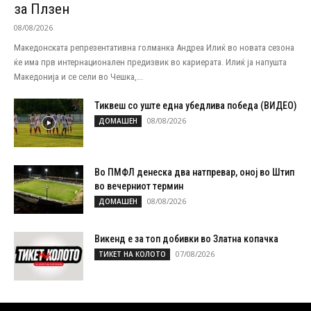
за Плзен
08/08/2026
Македонската репрезентативна голманка Андреа Илиќ во новата сезона
ќе има прв интернационален предизвик во кариерата. Илиќ ја напушта
Македонија и се сели во Чешка,...
Тиквеш со уште една убедлива победа (ВИДЕО)
08/08/2026
ДОМАШЕН
Во ПМФЛ денеска два натпревар, оној во Штип
во вечерниот термин
08/08/2026
ДОМАШЕН
Викенд е за топ добивки во Златна копачка
07/08/2026
ТИКЕТ НА КОЛОТО