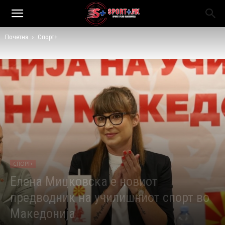
Почетна
Спорт+
СПОРТ+
Елена Мицковска е новиот
предводник на училишниот спорт во
Македонија