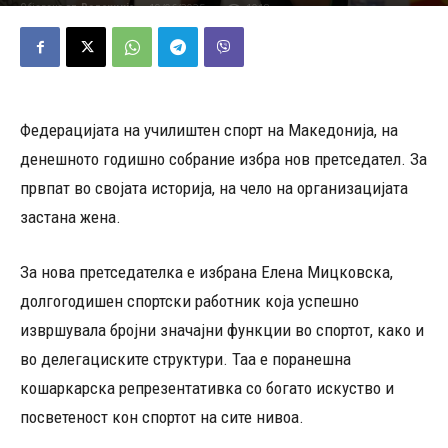
19/06/2025
1018
Објавено од
Редакција
-
Федерацијата на училиштен спорт на Македонија, на
денешното годишно собрание избра нов претседател. За
првпат во својата историја, на чело на организацијата
застана жена.
За нова претседателка е избрана Елена Мицковска,
долгогодишен спортски работник која успешно
извршувала бројни значајни функции во спортот, како и
во делегациските структури. Таа е поранешна
кошаркарска репрезентативка со богато искуство и
посветеност кон спортот на сите нивоа.