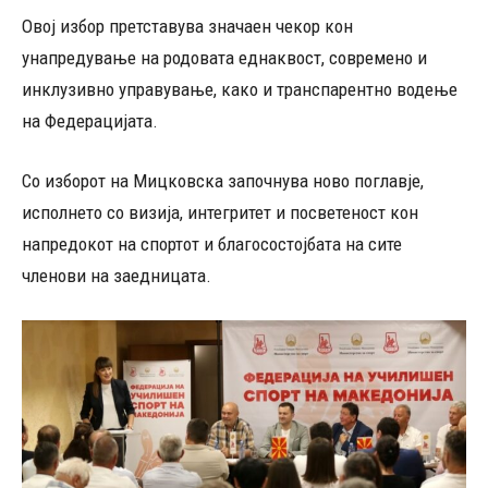
Овој избор претставува значаен чекор кон
унапредување на родовата еднаквост, современо и
инклузивно управување, како и транспарентно водење
на Федерацијата.
Со изборот на Мицковска започнува ново поглавје,
исполнето со визија, интегритет и посветеност кон
напредокот на спортот и благосостојбата на сите
членови на заедницата.