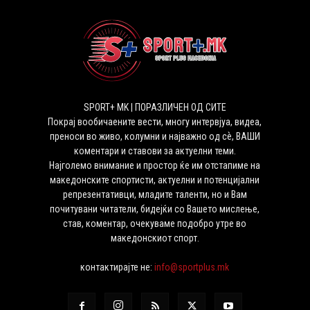
SPORT+ MK | ПОРАЗЛИЧЕН ОД СИТЕ
Покрај вообичаените вести, многу интервјуа, видеа,
преноси во живо, колумни и најважно од сѐ, ВАШИ
коментари и ставови за актуелни теми.
Најголемо внимание и простор ќе им отстапиме на
македонските спортисти, актуелни и потенцијални
репрезентативци, младите таленти, но и Вам
почитувани читатели, бидејќи со Вашето мислење,
став, коментар, очекуваме подобро утре во
македонскиот спорт.
контактирајте не:
info@sportplus.mk