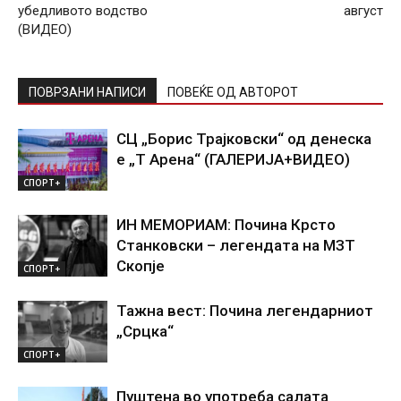
убедливото водство
август
(ВИДЕО)
ПОВРЗАНИ НАПИСИ
ПОВЕЌЕ ОД АВТОРОТ
СЦ „Борис Трајковски“ од денеска
е „Т Арена“ (ГАЛЕРИЈА+ВИДЕО)
СПОРТ+
ИН МЕМОРИАМ: Почина Крсто
Станковски – легендата на МЗТ
Скопје
СПОРТ+
Тажна вест: Почина легендарниот
„Срцка“
СПОРТ+
Пуштена во употреба салата