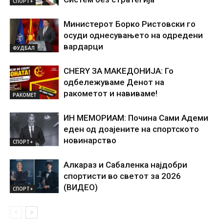
СПОРТ+
Министерот Борко Ристовски го
осуди однесувањето на одредени
вардарци
ФУДБАЛ
CHERY ЗА МАКЕДОНИЈА: Го
одбележуваме Денот на
ракометот и навиваме!
РАКОМЕТ
ИН МЕМОРИАМ: Почина Сами Адеми
еден од доајените на спортското
новинарство
СПОРТ+
Алкараз и Сабаленка најдобри
спортисти во светот за 2026
(ВИДЕО)
СПОРТ+