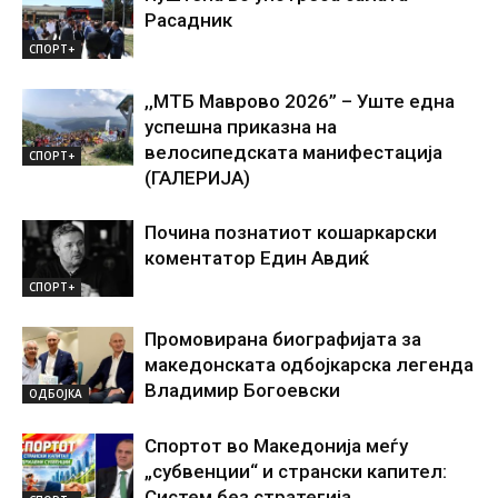
Расадник
СПОРТ+
,,МТБ Маврово 2026” – Уште една
успешна приказна на
велосипедската манифестација
СПОРТ+
(ГАЛЕРИЈА)
Почина познатиот кошаркарски
коментатор Един Авдиќ
СПОРТ+
Промовирана биографијата за
македонската одбојкарска легенда
Владимир Богоевски
ОДБОЈКА
Спортот во Македонија меѓу
„субвенции“ и странски капител:
Систем без стратегија