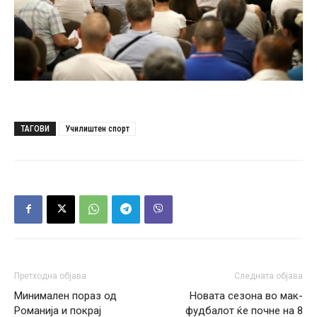
ТАГОВИ
Училиштен спорт
Претходна објава
Следната објава
Минимален пораз од
Новата сезона во мак-
Романија и покрај
фудбалот ќе почне на 8