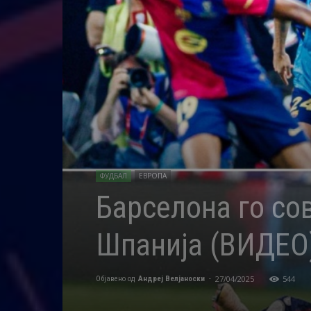
ФУДБАЛ
ЕВРОПА
Барселона го со
Шпанија (ВИДЕО
27/04/2025
544
Објавено од
Андреј Велјаноски
-