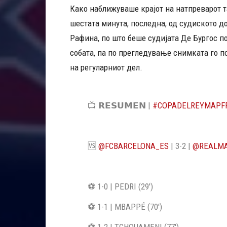
Како наближуваше крајот на натпреварот т
шестата минута, последна, од судиското д
Рафина, по што беше судијата Де Бургос п
собата, па по прегледување снимката го п
на регуларниот дел.
📺 𝗥𝗘𝗦𝗨𝗠𝗘𝗡 |
#COPADELREYMAPF
🆚
@FCBARCELONA_ES
| 3-2 |
@REALMA
⚽️ 1-0 | PEDRI (29')
⚽️ 1-1 | MBAPPÉ (70')