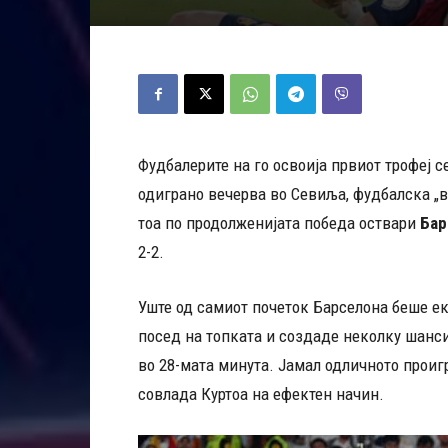
Фудбалерите на го освоија првиот трофеј с
одиграно вечерва во Севиља, фудбалска „в
тоа по продолженијата победа оствари
Ба
2-2.
Уште од самиот почеток Барселона беше ек
посед на топката и создаде неколку шанси
во 28-мата минута. Јамал одличното проигр
совлада Куртоа на ефектен начин.