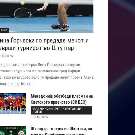
ЕНИС
ина Ѓорческа го предаде мечот и
аврши турнирот во Штутгарт
/08/2026
кедонската тенисерка Лина Ѓорческа го заврши
стапот на турнирот во германскиот град Лајпциг.
рческа во второто коло го предаде мечот против Алена
вацкова од Чешка....
Македонија обезбеди пласман на
Светското првенство (ВИДЕО)
МЛАДИНСКИ (РЕПРЕЗЕНТАЦИИ |
ЛИГИ)
06/08/2026
Шкендија гостува во Шкотска, во
меч од Конференциската лига