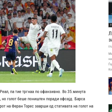
Т
Л
з
06
Ма
на
Ѓо
Ко
 Реал, па тие тргнаа по офанзивно. Во 35.минута
, но голот беше поништен поради офсајд. Барса
рот на Феран Торес заврши од стативата на голот на