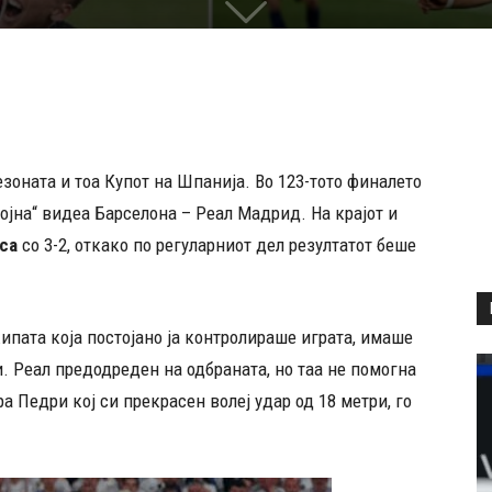
езоната и тоа Купот на Шпанија. Во 123-тото финалето
ојна“ видеа Барселона – Реал Мадрид. На крајот и
рса
со 3-2, откако по регуларниот дел резултатот беше
ипата која постојано ја контролираше играта, имаше
. Реал предодреден на одбраната, но таа не помогна
а Педри кој си прекрасен волеј удар од 18 метри, го