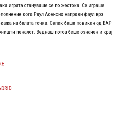
ака играта стануваше се по жестока. Се играше
ополнение кога Раул Асенсио направи фаул врз
окажа на белата точка. Сепак беше повикан од ВАР
оништи пеналот. Веднаш потоа беше означен и крај
RE
DRID