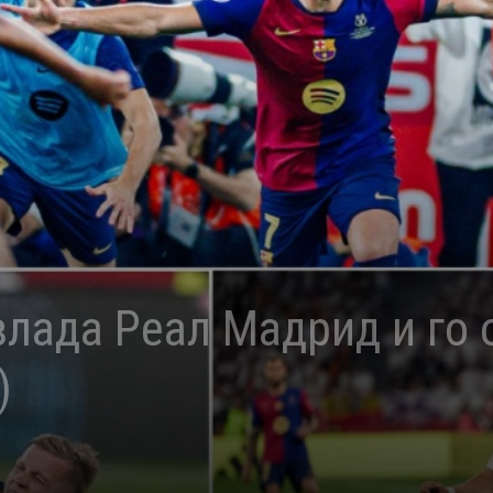
влада Реал Мадрид и го 
)