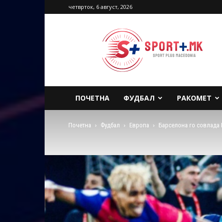
четврток, 6 август, 2026
Sport
Plus
Macedonia
ПОЧЕТНА
ФУДБАЛ
РАКОМЕТ
Почетна
Фудбал
Европа
Барселона го совлада 