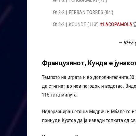
⚽️ 1-2 | TCHOUAMENI (77')
⚽️ 2-2 | FERRAN TORRES (84')
⚽️ 3-2 | KOUNDE (113')
#LACOPAMOLA

— RFEF 
Французинот, Кунде е јунако
Темпото на играта и во дополнителните 30
да стигнат до нов погодок и водство. Вид
115-тата минута.
Недоразбирањето на Модрич и Мбапе го иск
принуди Куртоа да ја извади топката од св