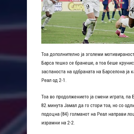
Тоа дополнително ја зголеми мотивиранос
Барса тешко се бранеше, а тоа беше круниса
заспаноста на одбраната на Барселона ја 
Реал од 2-1.
Тоа во продолжението ја смени играта, па
82.минута Јамал да го стори тоа, но со од
подоцна (84) голманот на Реал направи ло
израмни на 2-2.