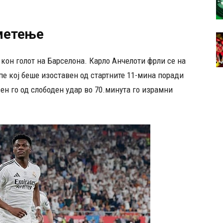
метење
 кон голот на Барселона. Карло Анчелоти фрли се на
пе кој беше изоставен од стартните 11-мина поради
ен го од слободен удар во 70.минута го израмни