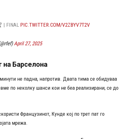
 | FINAL
PIC.TWITTER.COM/V2ZBYV7T2V
(@rfef)
April 27, 2025
т на Барселона
.минути не падна, напротив. Двата тима се обидуваа
овме по неколку шанси кои не беа реализирани, се до
ористи Французинот, Кунде кој по трет пат го
ојата мрежа.