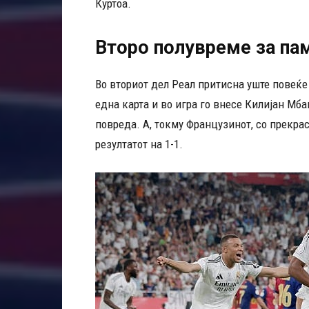
Куртоа.
Второ полувреме за па
Во вториот дел Реал притисна уште повеќе
една карта и во игра го внесе Килијан Мба
повреда. А, токму Французинот, со прекрас
резултатот на 1-1.