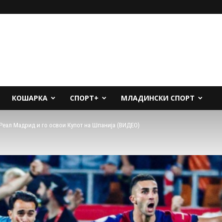
КОШАРКА
СПОРТ+
МЛАДИНСКИ СПОРТ
Реал Мадрид и го освои Купот на Шпанија (ВИДЕО)