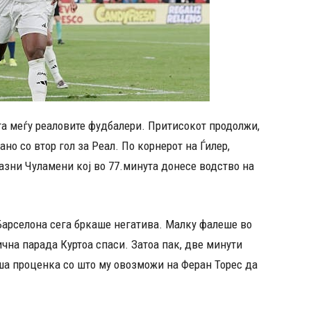
та меѓу реаловите фудбалери. Притисокот продолжи,
но со втор гол за Реал. По корнерот на Ѓилер,
казни Чуламени кој во 77.минута донесе водство на
 Барселона сега бркаше негатива. Малку фалеше во
лична парада Куртоа спаси. Затоа пак, две минути
ша проценка со што му овозможи на Феран Торес да