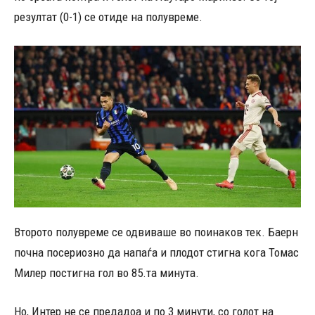
резултат (0-1) се отиде на полувреме.
Второто полувреме се одвиваше во поинаков тек. Баерн
почна посериозно да напаѓа и плодот стигна кога Томас
Милер постигна гол во 85.та минута.
Но, Интер не се предадоа и по 3 минути, со голот на