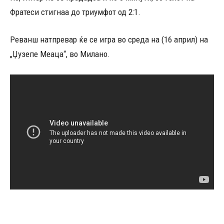
Фратеси стигнаа до триумфот од 2:1.
Реванш натпревар ќе се игра во среда на (16 април) на
„Џузепе Меаца“, во Милано.