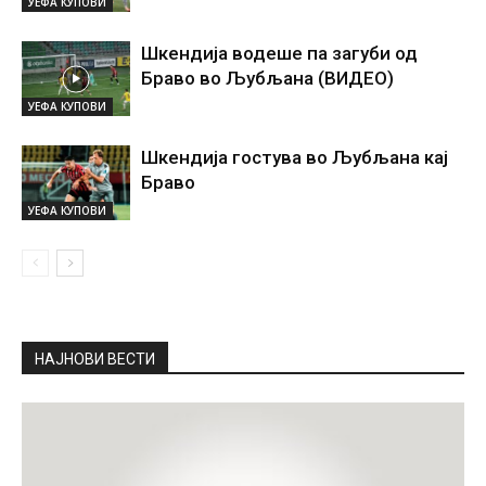
УЕФА КУПОВИ
Шкендија водеше па загуби од
Браво во Љубљана (ВИДЕО)
УЕФА КУПОВИ
Шкендија гостува во Љубљана кај
Браво
УЕФА КУПОВИ
НАЈНОВИ ВЕСТИ