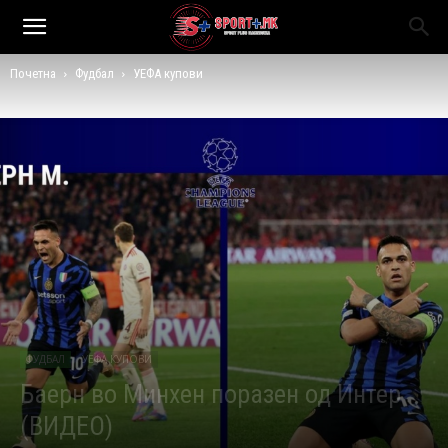
Почетна
Фудбал
УЕФА купови
ФУДБАЛ
УЕФА КУПОВИ
Баерн во Минхен поразен од Интер
(ВИДЕО)