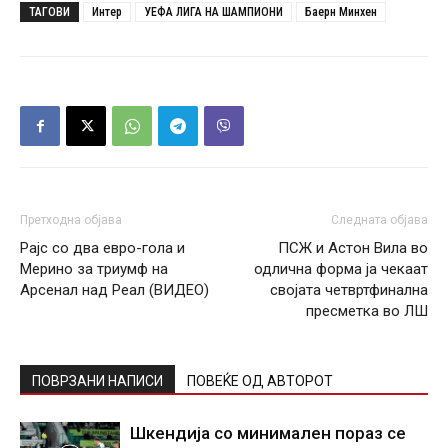
ТАГОВИ
Интер
УЕФА ЛИГА НА ШАМПИОНИ
Баерн Минхен
Претходна објава
Следната објава
Рајс со два евро-гола и
ПСЖ и Астон Вила во
Мерино за триумф на
одлична форма ја чекаат
Арсенал над Реал (ВИДЕО)
својата четвртфинална
пресметка во ЛШ
ПОВРЗАНИ НАПИСИ
ПОВЕЌЕ ОД АВТОРОТ
Шкендија со минимален пораз се