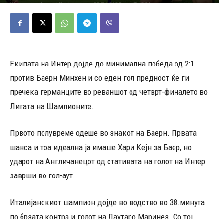
08/04/2025
364
Објавено од
Андреј Велјаноски
-
Екипата на Интер дојде до минимална победа од 2:1
против Баерн Минхен и со еден гол предност ќе ги
пречека германците во реваншот од четврт-финалето во
Лигата на Шампионите.
Првото полувреме одеше во знакот на Баерн. Првата
шанса и тоа идеална ја имаше Хари Кејн за Баер, но
ударот на Англичанецот од стативата на голот на Интер
заврши во гол-аут.
Италијанскиот шампион дојде во водство во 38.минута
по брзата контра и голот на Лаутаро Маринез. Со тој