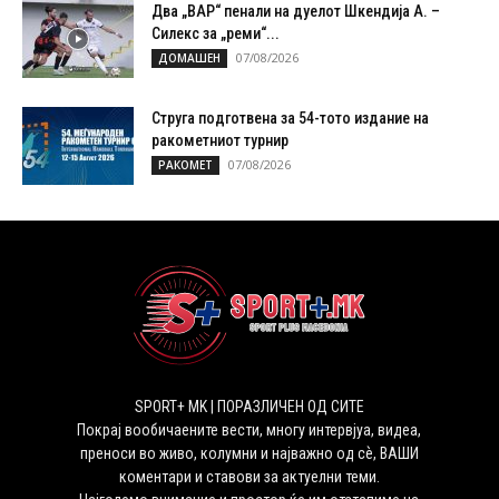
Два „ВАР“ пенали на дуелот Шкендија А. –
Силекс за „реми“...
07/08/2026
ДОМАШЕН
Струга подготвена за 54-тото издание на
ракометниот турнир
07/08/2026
РАКОМЕТ
SPORT+ MK | ПОРАЗЛИЧЕН ОД СИТЕ
Покрај вообичаените вести, многу интервјуа, видеа,
преноси во живо, колумни и најважно од сѐ, ВАШИ
коментари и ставови за актуелни теми.