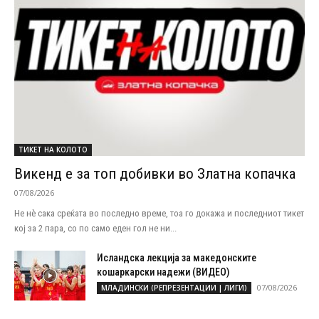
ТИКЕТ НА КОЛОТО
Викенд е за топ добивки во Златна копачка
07/08/2026
Не нѐ сака среќата во последно време, тоа го докажа и последниот тикет
кој за 2 пара, со по само еден гол не ни...
Исландска лекција за македонските
кошаркарски надежи (ВИДЕО)
07/08/2026
МЛАДИНСКИ (РЕПРЕЗЕНТАЦИИ | ЛИГИ)