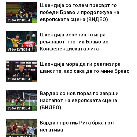
Шкендија со голем пресврт го
победи Браво и продолжува на
европската сцена (ВИДЕО)
УЕФА КУПОВИ
Шкендија вечерва го игра
реваншот против Браво во
Конференциската лига
УЕФА КУПОВИ
Шкендија мора да ги реализира
шансите, ако сака да го мине Браво
УЕФА КУПОВИ
Вардар со нов пораз го заврши
настапот на европската сцена
(ВИДЕО)
УЕФА КУПОВИ
Вардар против Рига брка гол
негатива