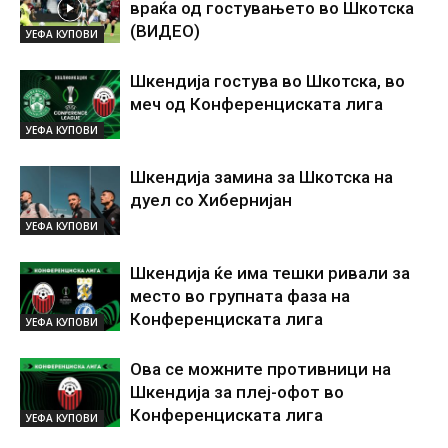
враќа од гостувањето во Шкотска
(ВИДЕО)
УЕФА КУПОВИ
Шкендија гостува во Шкотска, во
меч од Конференциската лига
УЕФА КУПОВИ
Шкендија замина за Шкотска на
дуел со Хибернијан
УЕФА КУПОВИ
Шкендија ќе има тешки ривали за
место во групната фаза на
Конференциската лига
УЕФА КУПОВИ
Ова се можните противници на
Шкендија за плеј-офот во
Конференциската лига
УЕФА КУПОВИ