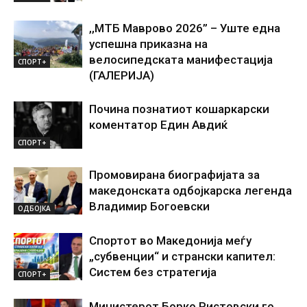
,,МТБ Маврово 2026” – Уште една
успешна приказна на
велосипедската манифестација
СПОРТ+
(ГАЛЕРИЈА)
Почина познатиот кошаркарски
коментатор Един Авдиќ
СПОРТ+
Промовирана биографијата за
македонската одбојкарска легенда
Владимир Богоевски
ОДБОЈКА
Спортот во Македонија меѓу
„субвенции“ и странски капител:
Систем без стратегија
СПОРТ+
Министерот Борко Ристовски го