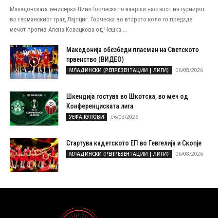
Македонската тенисерка Лина Ѓорческа го заврши настапот на турнирот
во германскиот град Лајпциг. Ѓорческа во второто коло го предаде
мечот против Алена Ковацкова од Чешка....
Македонија обезбеди пласман на Светското
првенство (ВИДЕО)
06/08/2026
МЛАДИНСКИ (РЕПРЕЗЕНТАЦИИ | ЛИГИ)
Шкендија гостува во Шкотска, во меч од
Конференциската лига
06/08/2026
УЕФА КУПОВИ
Стартува кадетското ЕП во Гевгелија и Скопје
06/08/2026
МЛАДИНСКИ (РЕПРЕЗЕНТАЦИИ | ЛИГИ)