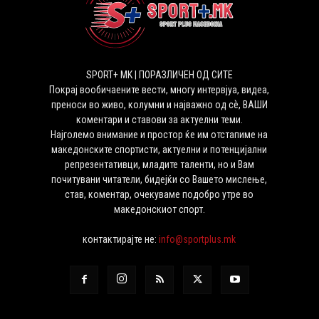
SPORT+ MK | ПОРАЗЛИЧЕН ОД СИТЕ
Покрај вообичаените вести, многу интервјуа, видеа,
преноси во живо, колумни и најважно од сѐ, ВАШИ
коментари и ставови за актуелни теми.
Најголемо внимание и простор ќе им отстапиме на
македонските спортисти, актуелни и потенцијални
репрезентативци, младите таленти, но и Вам
почитувани читатели, бидејќи со Вашето мислење,
став, коментар, очекуваме подобро утре во
македонскиот спорт.
контактирајте не:
info@sportplus.mk