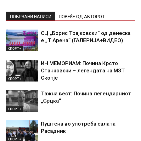
ПОВРЗАНИ НАПИСИ
ПОВЕЌЕ ОД АВТОРОТ
СЦ „Борис Трајковски“ од денеска
е „Т Арена“ (ГАЛЕРИЈА+ВИДЕО)
СПОРТ+
ИН МЕМОРИАМ: Почина Крсто
Станковски – легендата на МЗТ
Скопје
СПОРТ+
Тажна вест: Почина легендарниот
„Срцка“
СПОРТ+
Пуштена во употреба салата
Расадник
СПОРТ+