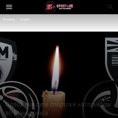
Почетна
Спорт+
СПОРТ+
Одложени сите спортски натпревари
во Македонија