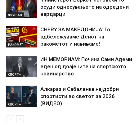
осуди однесувањето на одредени
вардарци
ФУДБАЛ
CHERY ЗА МАКЕДОНИЈА: Го
одбележуваме Денот на
ракометот и навиваме!
РАКОМЕТ
ИН МЕМОРИАМ: Почина Сами Адеми
еден од доајените на спортското
новинарство
СПОРТ+
Алкараз и Сабаленка најдобри
спортисти во светот за 2026
(ВИДЕО)
СПОРТ+