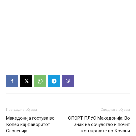
Претходна објава
Следната објава
Македонија гостува во
СПОРТ ПЛУС Македонија: Во
Копер кај фаворитот
знак на сочувство и почит
Словенија
кон жртвите во Кочани