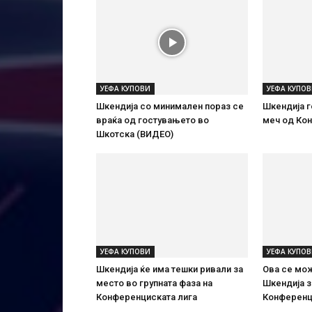
УЕФА КУПОВИ
УЕФА КУПО
Шкендија со минимален пораз се
Шкендија г
враќа од гостувањето во
меч од Ко
Шкотска (ВИДЕО)
УЕФА КУПОВИ
УЕФА КУПО
Шкендија ќе има тешки ривали за
Ова се мож
место во групната фаза на
Шкендија з
Конференциската лига
Конференц