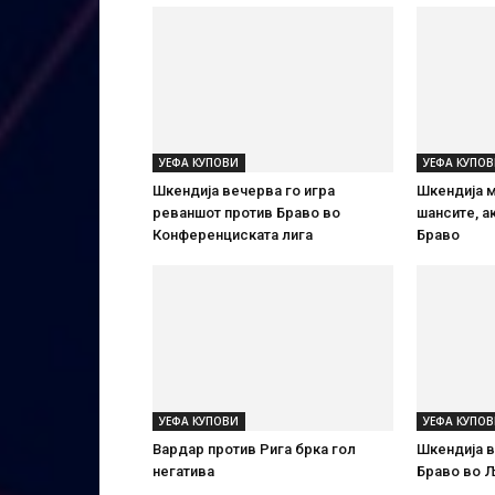
УЕФА КУПОВИ
УЕФА КУПО
Шкендија вечерва го игра
Шкендија м
реваншот против Браво во
шансите, а
Конференциската лига
Браво
УЕФА КУПОВИ
УЕФА КУПО
Вардар против Рига брка гол
Шкендија в
негатива
Браво во 