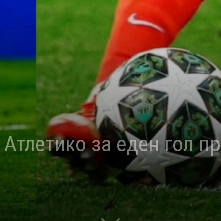
 Атлетико за еден гол пр