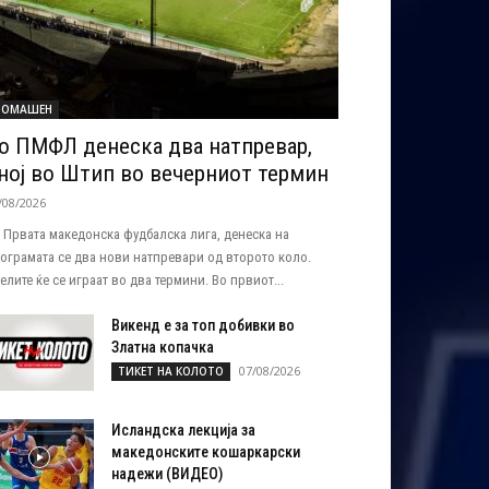
ОМАШЕН
о ПМФЛ денеска два натпревар,
ној во Штип во вечерниот термин
/08/2026
 Првата македонска фудбалска лига, денеска на
ограмата се два нови натпревари од второто коло.
елите ќе се играат во два термини. Во првиот...
Викенд е за топ добивки во
Златна копачка
07/08/2026
ТИКЕТ НА КОЛОТО
Исландска лекција за
македонските кошаркарски
надежи (ВИДЕО)