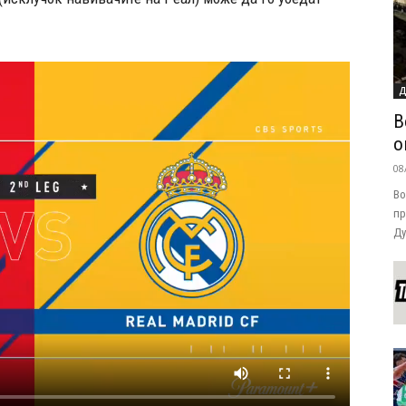
Д
В
о
08
Во
пр
Ду