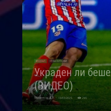
ФУДБАЛ
УЕФА КУПОВИ
Украден ли беше
(ВИДЕО)
13/03/2025
265
Објавено од
Д.Т.
-