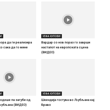
ВИ
УЕФА КУПОВИ
ора да ги реализира
Вардар со нов пораз го заврши
ко сака да го мине
настапот на европската сцена
(ВИДЕО)
ВИ
УЕФА КУПОВИ
одеше па загуби од
Шкендија гостува во Љубљана кај
Љубљана (ВИДЕО)
Браво