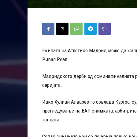
Екипата на Атлетико Мадрид може да жали
Ривал Реал.
Мадридското дерби од осминафиналната ру
серијата.
Иако Хулиан Алварез го совлада Куртоа, су
прегледување на ВАР снимката, арбитрите 
топката.
Сепак снимките кои се појавија, тешко кој