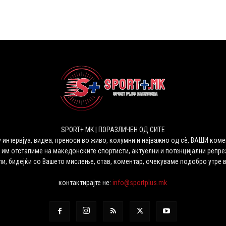
SPORT+ MK | ПОРАЗЛИЧЕН ОД СИТЕ
 интервјуа, видеа, преноси во живо, колумни и најважно од сѐ, ВАШИ коме
 им отстапиме на македонските спортисти, актуелни и потенцијални репрез
ли, бидејќи со Вашето мислење, став, коментар, очекуваме подобро утре 
контактирајте не:
info@sportplus.mk