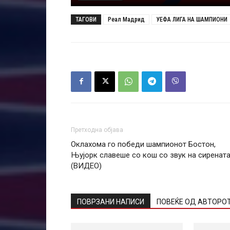
ТАГОВИ
Реал Мадрид
УЕФА ЛИГА НА ШАМПИОНИ
Претходна објава
Оклахома го победи шампионот Бостон,
Њујорк славеше со кош со звук на сиренат
(ВИДЕО)
ПОВРЗАНИ НАПИСИ
ПОВЕЌЕ ОД АВТОРО