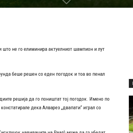
 што не го елиминира актуелниот шампион и лут
нда беше решен со еден погодок и тоа во пенал
диите решија да го поништат тој погодок. Имено по
констатирале дека Алварез „двапати“ играл со
 (исклучок навивачите на Реал) може да го убедат