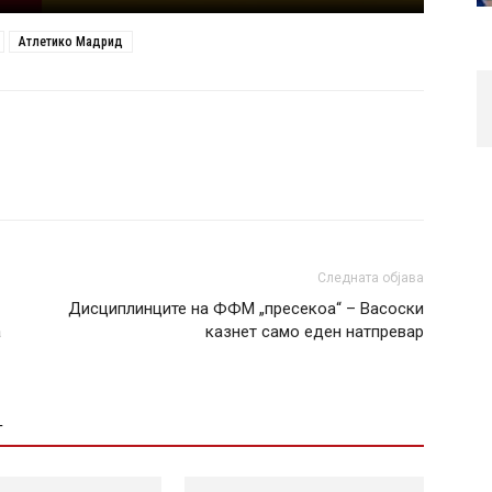
Атлетико Мадрид
Следната објава
Дисциплинците на ФФМ „пресекоа“ – Васоски
а
казнет само еден натпревар
Т