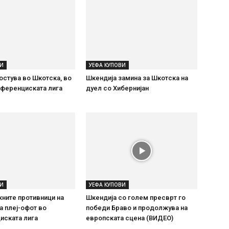
ВИ
УЕФА КУПОВИ
остува во Шкотска, во
Шкендија замина за Шкотска на
нференциската лига
дуел со Хибернијан
ВИ
УЕФА КУПОВИ
ните противници на
Шкендија со голем пресврт го
а плеј-офот во
победи Браво и продолжува на
иската лига
европската сцена (ВИДЕО)