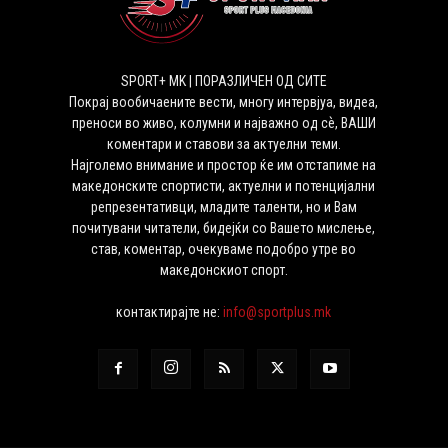
SPORT+ MK | ПОРАЗЛИЧЕН ОД СИТЕ
Покрај вообичаените вести, многу интервјуа, видеа,
преноси во живо, колумни и најважно од сѐ, ВАШИ
коментари и ставови за актуелни теми.
Најголемо внимание и простор ќе им отстапиме на
македонските спортисти, актуелни и потенцијални
репрезентативци, младите таленти, но и Вам
почитувани читатели, бидејќи со Вашето мислење,
став, коментар, очекуваме подобро утре во
македонскиот спорт.
контактирајте не:
info@sportplus.mk