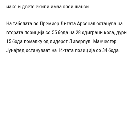
иако и двете екипи имаа свои шанси.
На табелата во Премиер Лигата Арсенал останува на
втората позиција со 55 бода на 28 одиграни кола, дури
15 бода помалку од лидерот Ливерпул. Манчестер
Јунајтед остануваат на 14-тата позиција со 34 бода.