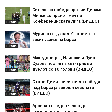
Силекс со победа против Динамо
Минск во првиот меч на
Конференциската лига (ВИДЕО)
ЕВРОПА
Мурињо го „украде“ големото
засилување на Барса
ЕВРОПА
Македонецот, Илиоски и Луис
Суарез постигна хет-трик во
дуелот со 10 голови (ВИДЕО)
ЕВРОПА
Столе Димитриевски до победа
над Барса ја заврши сезоната
(ВИДЕО)
ЕВРОПА
Арсенал на еден чекор до
шампионскиот трофеј