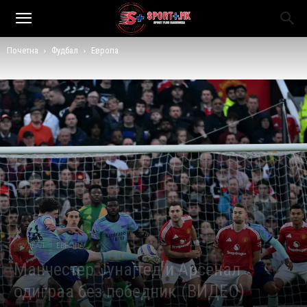
Почетна
Фудбал
Европа
ФУДБАЛ
ЕВРОПА
Манчестер Јунајтед и Арсенал
одиграа без победник (ВИДЕО)