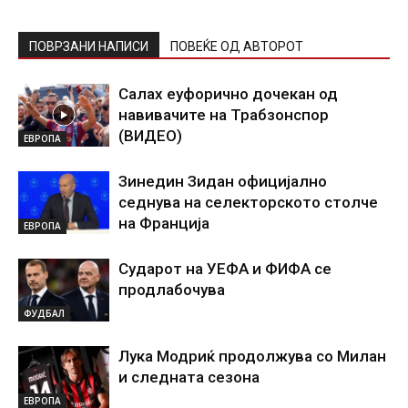
ПОВРЗАНИ НАПИСИ
ПОВЕЌЕ ОД АВТОРОТ
Салах еуфорично дочекан од
навивачите на Трабзонспор
(ВИДЕО)
ЕВРОПА
Зинедин Зидан официјално
седнува на селекторското столче
на Франција
ЕВРОПА
Сударот на УЕФА и ФИФА се
продлабочува
ФУДБАЛ
Лука Модриќ продолжува со Милан
и следната сезона
ЕВРОПА