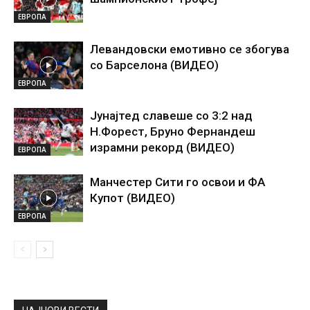
ЕВРОПА
Левандовски емотивно се збогува
со Барселона (ВИДЕО)
ЕВРОПА
Јунајтед славеше со 3:2 над
Н.Форест, Бруно Фернандеш
израмни рекорд (ВИДЕО)
ЕВРОПА
Манчестер Сити го освои и ФА
Купот (ВИДЕО)
ЕВРОПА