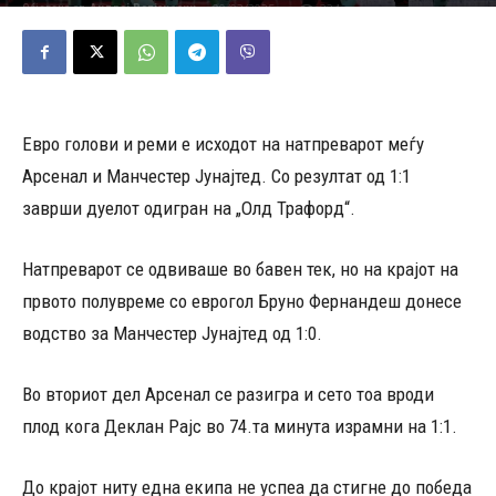
09/03/2025
224
Објавено од
Андреј Велјаноски
-
Евро голови и реми е исходот на натпреварот меѓу
Арсенал и Манчестер Јунајтед. Со резултат од 1:1
заврши дуелот одигран на „Олд Трафорд“.
Натпреварот се одвиваше во бавен тек, но на крајот на
првото полувреме со еврогол Бруно Фернандеш донесе
водство за Манчестер Јунајтед од 1:0.
Во вториот дел Арсенал се разигра и сето тоа вроди
плод кога Деклан Рајс во 74.та минута израмни на 1:1.
До крајот ниту една екипа не успеа да стигне до победа