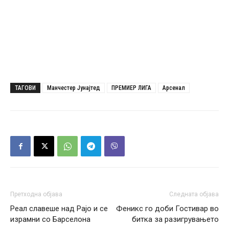
ТАГОВИ
Манчестер Јунајтед
ПРЕМИЕР ЛИГА
Арсенал
Претходна објава
Следната објава
Реал славеше над Рајо и се
Феникс го доби Гостивар во
израмни со Барселона
битка за разигрувањето