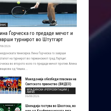
ЕНИС
ина Ѓорческа го предаде мечот и
аврши турнирот во Штутгарт
/08/2026
кедонската тенисерка Лина Ѓорческа го заврши
стапот на турнирот во германскиот град Лајпциг.
рческа во второто коло го предаде мечот против Алена
вацкова од Чешка....
Македонија обезбеди пласман на
Светското првенство (ВИДЕО)
МЛАДИНСКИ (РЕПРЕЗЕНТАЦИИ |
ЛИГИ)
06/08/2026
Шкендија гостува во Шкотска, во
меч од Конференциската лига