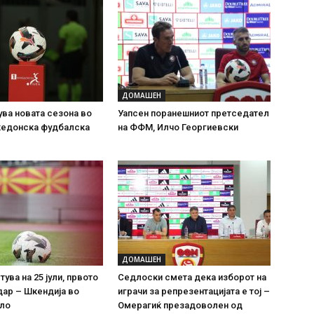
ДОМАШЕН
ува новата сезона во
Уапсен поранешниот претседател
кедонска фудбалска
на ФФМ, Илчо Георгиевски
ДОМАШЕН
ува на 25 јули, првото
Седлоски смета дека изборот на
ар – Шкендија во
играчи за репрезентацијата е тој –
оло
Омерагиќ презадоволен од