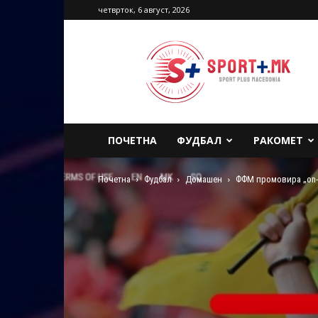
четврток, 6 август, 2026
Sport
Plus
Macedonia
ПОЧЕТНА
ФУДБАЛ
РАКОМЕТ
Почетна
Фудбал
Домашен
ФФМ промовира „on-l