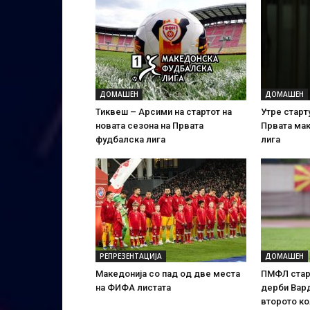
ДОМАШЕН
ДОМАШЕН
Тиквеш – Арсими на стартот на
Утре старт
новата сезона на Првата
Првата ма
фудбалска лига
лига
РЕПРЕЗЕНТАЦИЈА
ДОМАШЕН
Македонија со пад од две места
ПМФЛ старт
на ФИФА листата
дерби Вард
второто к