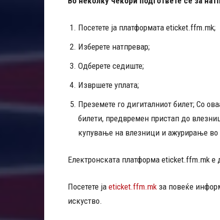
Во неколку чекори подгответе се за нат
Посетете ја платформата eticket.ffm.mk;
Изберете натпревар;
Одберете седиште;
Извршете уплата;
Преземете го дигиталниот билет; Со ов
билети, предвремен пристап до влезниц
купување на влезници и ажурирање во р
Електронската платформа eticket.ffm.mk е
Посетете ја
eticket.ffm.mk
за повеќе информ
искуство.