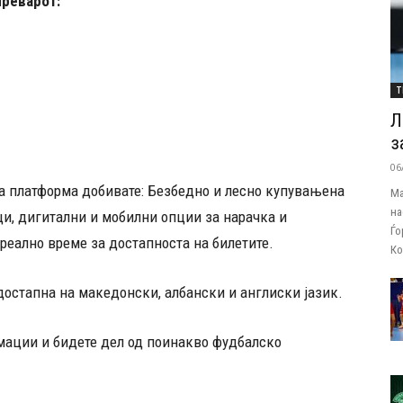
преварот:
Т
Л
з
06
аа платформа добивате: Безбедно и лесно купувањена
Ма
на
и, дигитални и мобилни опции за нарачка и
Ѓо
еално време за достапноста на билетите.
Ко
 достапна на македонски, албански и англиски јазик.
ации и бидете дел од поинакво фудбалско