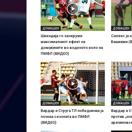
ДОМАШЕН
ДОМАШЕН
Шкендија го заокружи
Силекс ја 
максималниот ефект на
Башкими (
домаќините во воденото коло на
ПМФЛ (ВИДЕО)
ДОМАШЕН
ДОМАШЕН
Вардар и Струга ТЛ победнички ја
Вардар и С
почнаа сезоната во ПМФЛ
против „но
(ВИДЕО)
арачиновс