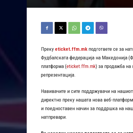
Преку
eticket.ffm.mk
подгответе се за нат
Фудбалската федерација на Македонија (ФФ
платформа (
eticket.ffm.mk
) за продажба на
репрезентација.
Навивачите и сите поддржувачи на нашиот
директно преку нашата нова веб-платформа
и поедноставен начин за поддршка на на
натпревари.