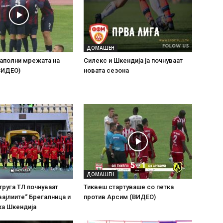
ДОМАШЕН
наполни мрежата на
Силекс и Шкендија ја почнуваат
ВИДЕО)
новата сезона
ДОМАШЕН
труга ТЛ почнуваат
Тиквеш стартуваше со петка
вајлиите“ Брегалница и
против Арсим (ВИДЕО)
ка Шкендија