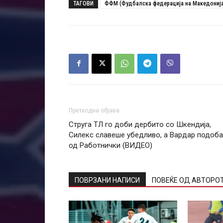
ТАГОВИ
ФФМ (Фудбалска федерација на Македонија
Претходна објава
Струга ТЛ го доби дербито со Шкендија,
Силекс славеше убедливо, а Вардар подоб
од Работнички (ВИДЕО)
ПОВРЗАНИ НАПИСИ
ПОВЕЌЕ ОД АВТОРО