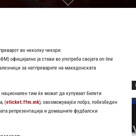
преварот во неколку чекори.
М) официјално ја стави во употреба својата on-line
 влезници за натпреварите на македонската
 национален тим ќе можат да купуваат билети
, (
eticket.ffm.mk
), овозможувајќи побрз, побезбеден
шата репрезентација и домашните фудбалски