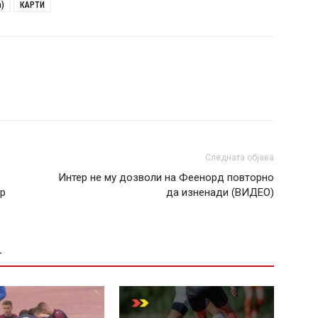
)
КАРТИ
Следната објава
Интер не му дозволи на Феенорд повторно
ар
да изненади (ВИДЕО)
Т