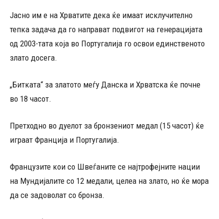
Јасно им е на Хрватите дека ќе имаат исклучително
тепка задача да го направат подвигот на генерацијата
од 2003-тата која во Португалија го освои единственото
злато досега.
„Битката“ за златото меѓу Данска и Хрватска ќе почне
во 18 часот.
Претходно во дуелот за бронзениот медал (15 часот) ќе
играат Франција и Португалија.
Французите кои со Швеѓаните се најтрофејните нации
на Мундијалите со 12 медали, целеа на злато, но ќе мора
да се задоволат со бронза.