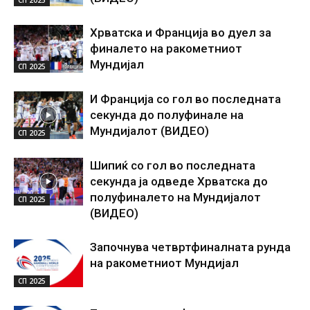
Хрватска и Франција во дуел за
финалето на ракометниот
Мундијал
СП 2025
И Франција со гол во последната
секунда до полуфинале на
Мундијалот (ВИДЕО)
СП 2025
Шипиќ со гол во последната
секунда ја одведе Хрватска до
полуфиналето на Мундијалот
СП 2025
(ВИДЕО)
Започнува четвртфиналната рунда
на ракометниот Мундијал
СП 2025