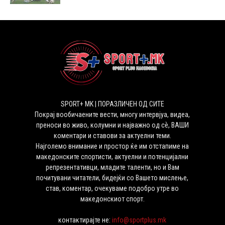
SPORT+ MK | ПОРАЗЛИЧЕН ОД СИТЕ
Покрај вообичаените вести, многу интервјуа, видеа,
преноси во живо, колумни и најважно од сѐ, ВАШИ
коментари и ставови за актуелни теми.
Најголемо внимание и простор ќе им отстапиме на
македонските спортисти, актуелни и потенцијални
репрезентативци, младите таленти, но и Вам
почитувани читатели, бидејќи со Вашето мислење,
став, коментар, очекуваме подобро утре во
македонскиот спорт.
контактирајте не:
info@sportplus.mk