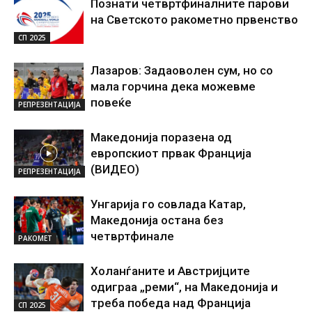
Познати четвртфиналните парови
на Светското ракометно првенство
СП 2025
Лазаров: Задаоволен сум, но со
мала горчина дека можевме
повеќе
РЕПРЕЗЕНТАЦИЈА
Македонија поразена од
европскиот првак Франција
(ВИДЕО)
РЕПРЕЗЕНТАЦИЈА
Унгарија го совлада Катар,
Македонија остана без
четвртфинале
РАКОМЕТ
Холанѓаните и Австријците
одиграа „реми“, на Македонија и
треба победа над Франција
СП 2025