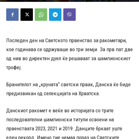
02/02/2025
517
Објавено од
Д.Т.
-
Последен ден на Светското првенство за ракометари,
кое годинава се одржуваше во три земји. За прв пат две
од нив во директен дуел ќе решаваат за шампионскиот
трофеј.
Бранителот на „круната“ светски првак, Данска ќе биде
предизвикан од селекцијата на Хрватска.
Данскиот ракомет е веќе во историјата со трите
последователни шампионски титули освоени на
првенствата 2023, 2021 и 2019. Данците бркаат уште
еден рекорд. Имено тие немаа пораз на Светските