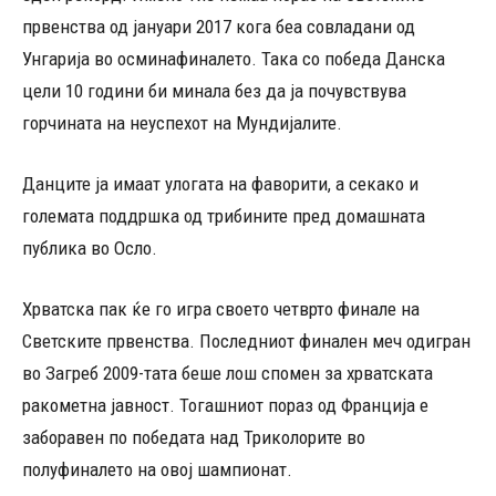
првенства од јануари 2017 кога беа совладани од
Унгарија во осминафиналето. Така со победа Данска
цели 10 години би минала без да ја почувствува
горчината на неуспехот на Мундијалите.
Данците ја имаат улогата на фаворити, а секако и
големата поддршка од трибините пред домашната
публика во Осло.
Хрватска пак ќе го игра своето четврто финале на
Светските првенства. Последниот финален меч одигран
во Загреб 2009-тата беше лош спомен за хрватската
ракометна јавност. Тогашниот пораз од Франција е
заборавен по победата над Триколорите во
полуфиналето на овој шампионат.