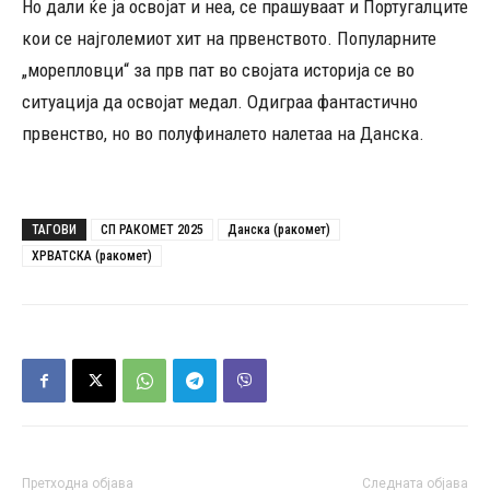
Но дали ќе ја освојат и неа, се прашуваат и Португалците
кои се најголемиот хит на првенството. Популарните
„морепловци“ за прв пат во својата историја се во
ситуација да освојат медал. Одиграа фантастично
првенство, но во полуфиналето налетаа на Данска.
ТАГОВИ
СП РАКОМЕТ 2025
Данска (ракомет)
ХРВАТСКА (ракомет)
Претходна објава
Следната објава