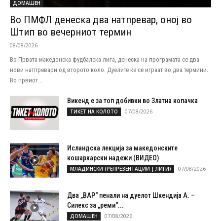
ДОМАШЕН
Во ПМФЛ денеска два натпревар, оној во
Штип во вечерниот термин
08/08/2026
Во Првата македонска фудбалска лига, денеска на програмата се два
нови натпревари од второто коло. Дуелите ќе се играат во два термини.
Во првиот...
Викенд е за топ добивки во Златна копачка
07/08/2026
ТИКЕТ НА КОЛОТО
Исландска лекција за македонските
кошаркарски надежи (ВИДЕО)
07/08/2026
МЛАДИНСКИ (РЕПРЕЗЕНТАЦИИ | ЛИГИ)
Два „ВАР“ пенали на дуелот Шкендија А. –
Силекс за „реми“...
07/08/2026
ДОМАШЕН