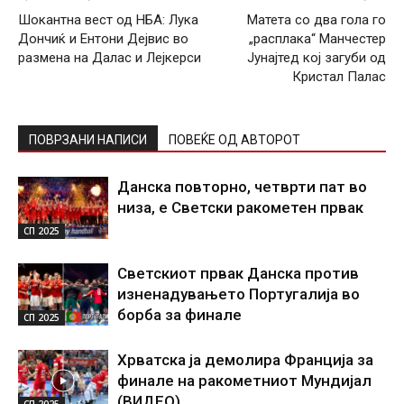
Шокантна вест од НБА: Лука
Матета со два гола го
Дончиќ и Ентони Дејвис во
„расплака“ Манчестер
размена на Далас и Лејкерси
Јунајтед кој загуби од
Кристал Палас
ПОВРЗАНИ НАПИСИ
ПОВЕЌЕ ОД АВТОРОТ
Данска повторно, четврти пат во
низа, е Светски ракометен првак
СП 2025
Светскиот првак Данска против
изненадувањето Португалија во
борба за финале
СП 2025
Хрватска ја демолира Франција за
финале на ракометниот Мундијал
(ВИДЕО)
СП 2025