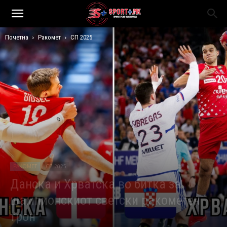
Почетна
Ракомет
СП 2025
РАКОМЕТ
СП 2025
Данска и Хрватска во битка за
шампионскиот светски ракометен
трон