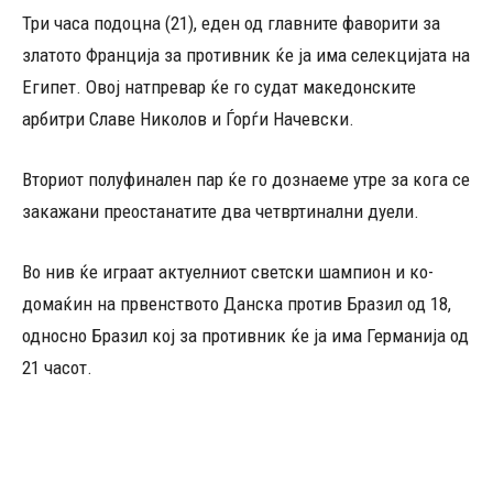
Три часа подоцна (21), еден од главните фаворити за
златото Франција за противник ќе ја има селекцијата на
Египет. Овој натпревар ќе го судат македонските
арбитри Славе Николов и Ѓорѓи Начевски.
Вториот полуфинален пар ќе го дознаеме утре за кога се
закажани преостанатите два четвртинални дуели.
Во нив ќе играат актуелниот светски шампион и ко-
домаќин на првенството Данска против Бразил од 18,
односно Бразил кој за противник ќе ја има Германија од
21 часот.