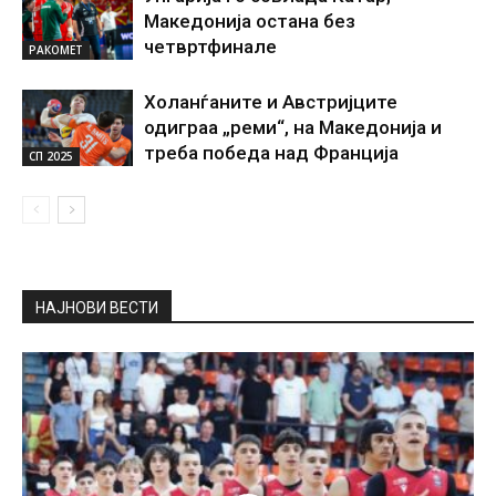
Македонија остана без
четвртфинале
РАКОМЕТ
Холанѓаните и Австријците
одиграа „реми“, на Македонија и
треба победа над Франција
СП 2025
НАЈНОВИ ВЕСТИ