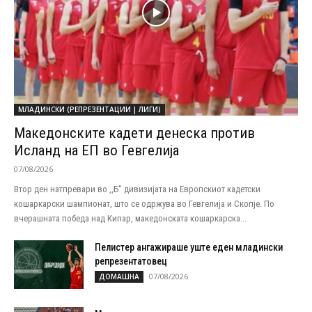
МЛАДИНСКИ (РЕПРЕЗЕНТАЦИИ | ЛИГИ)
Македонските кадети денеска против
Исланд на ЕП во Гевгелија
07/08/2026
Втор ден натпревари во ,,Б" дивизијата на Европскиот кадетски
кошаркарски шампионат, што се одржува во Гевгелија и Скопје. По
вчерашната победа над Кипар, македонската кошаркарска...
Пелистер ангажираше уште еден младински
репрезентатовец
07/08/2026
ДОМАШНА