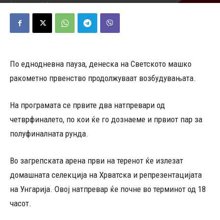
28/01/2025
420
Објавено од
Д.Т.
-
По еднодневна пауза, денеска на Светското машко
ракометно првенство продолжуваат возбудувањата.
На програмата се првите два натпревари од
четврфиналето, по кои ќе го дознаеме и првиот пар за
полуфиналната рунда.
Во загрепската арена први на теренот ќе излезат
домашната селекција на Хрватска и репрезентацијата
на Унгарија. Овој натпревар ќе почне во терминот од 18
часот.