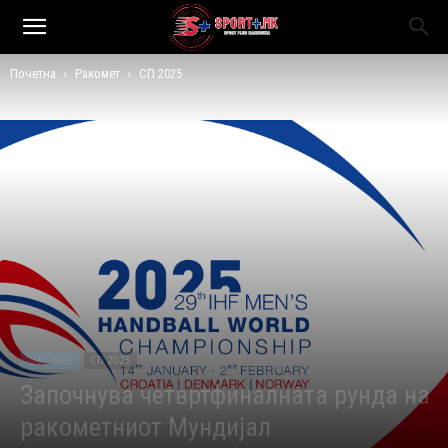
Почетна
Ракомет
СП 2025
РАКОМЕТ
СП 2025
Започнува четвртфиналната рунда на
ракометниот Мундијал