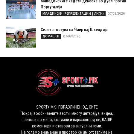
Македонските кадети денеска во дуел против
Португалија
07/08/2026
МЛАДИНСКИ (РЕПРЕЗЕНТАЦИИ | ЛИГИ)
Силекс гостува на Чаир кај Шкендија
07/08/2026
ДОМАШЕН
SPORT+ MK | ПОРАЗЛИЧЕН ОД СИТЕ
Покрај вообичаените вести, многу интервјуа, видеа,
преноси во живо, колумни и најважно од сѐ, ВАШИ
коментари и ставови за актуелни теми.
Најголемо внимание и простор ќе им отстапиме на