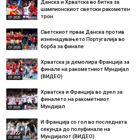
Данска и Хрватска во битка за
шампионскиот светски ракометен
трон
СП 2025
Светскиот првак Данска против
изненадувањето Португалија во
борба за финале
СП 2025
Хрватска ја демолира Франција за
финале на ракометниот Мундијал
(ВИДЕО)
СП 2025
Хрватска и Франција во дуел за
финалето на ракометниот
Мундијал
СП 2025
И Франција со гол во последната
секунда до полуфинале на
Мундијалот (ВИДЕО)
СП 2025