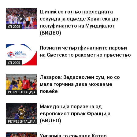
Шипиќ со гол во последната
секунда ја одведе Хрватска до
полуфиналето на Мундијалот
СП 2025
(ВИДЕО)
Познати четвртфиналните парови
на Светското ракометно првенство
СП 2025
Лазаров: Задаоволен сум, но со
мала горчина дека можевме
повеќе
РЕПРЕЗЕНТАЦИЈА
Македонија поразена од
европскиот првак Франција
(ВИДЕО)
РЕПРЕЗЕНТАЦИЈА
Унгарија го совлада Катар,