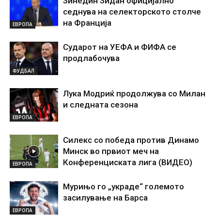
Зинедин Зидан официјално
седнува на селекторското столче
на Франција
ЕВРОПА
Сударот на УЕФА и ФИФА се
продлабочува
ФУДБАЛ
Лука Модриќ продолжува со Милан
и следната сезона
ЕВРОПА
Силекс со победа против Динамо
Минск во првиот меч на
Конференциската лига (ВИДЕО)
ЕВРОПА
Мурињо го „украде“ големото
засилување на Барса
ЕВРОПА