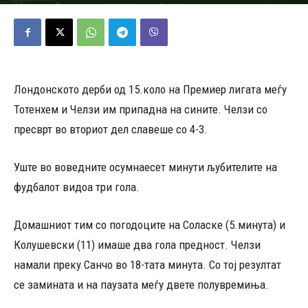
08/12/2024
365
Објавено од
Редакција
-
Лондонското дерби од 15.коло на Премиер лигата меѓу
Тотенхем и Челзи им припадна на сините. Челзи со
пресврт во вториот дел славеше со 4-3.
Уште во воведните осумнаесет минути љубителите на
фудбалот видоа три гола.
Домашниот тим со погодоците на Соласке (5.минута) и
Колушевски (11) имаше два гола предност. Челзи
намали преку Санчо во 18-тата минута. Со тој резултат
се замината и на паузата меѓу двете полувремиња.