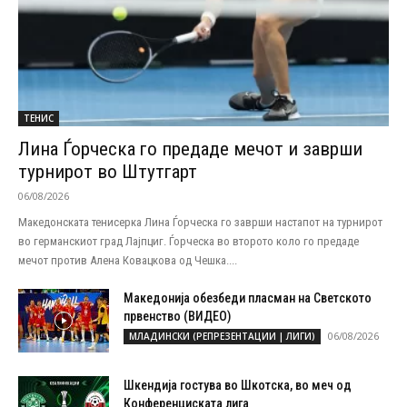
ТЕНИС
Лина Ѓорческа го предаде мечот и заврши
турнирот во Штутгарт
06/08/2026
Македонската тенисерка Лина Ѓорческа го заврши настапот на турнирот
во германскиот град Лајпциг. Ѓорческа во второто коло го предаде
мечот против Алена Ковацкова од Чешка....
Македонија обезбеди пласман на Светското
првенство (ВИДЕО)
06/08/2026
МЛАДИНСКИ (РЕПРЕЗЕНТАЦИИ | ЛИГИ)
Шкендија гостува во Шкотска, во меч од
Конференциската лига