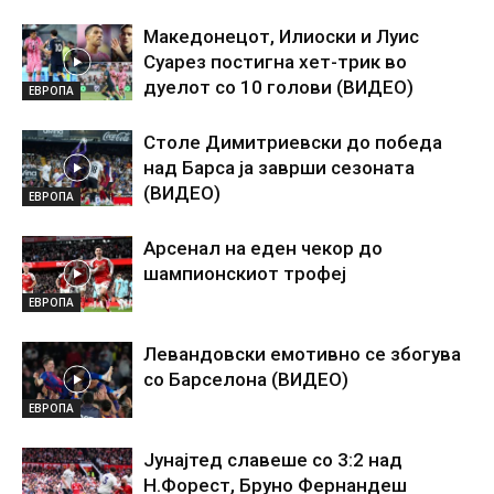
Македонецот, Илиоски и Луис
Суарез постигна хет-трик во
дуелот со 10 голови (ВИДЕО)
ЕВРОПА
Столе Димитриевски до победа
над Барса ја заврши сезоната
(ВИДЕО)
ЕВРОПА
Арсенал на еден чекор до
шампионскиот трофеј
ЕВРОПА
Левандовски емотивно се збогува
со Барселона (ВИДЕО)
ЕВРОПА
Јунајтед славеше со 3:2 над
Н.Форест, Бруно Фернандеш