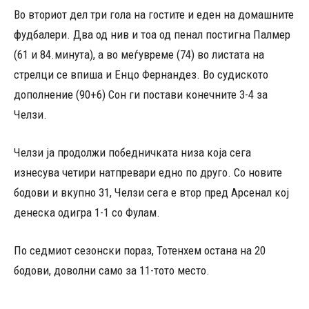
Во вториот дел три гола на гостите и еден на домашните
фудбалери. Два од нив и тоа од пенал постигна Палмер
(61 и 84.минута), а во меѓувреме (74) во листата на
стрелци се впиша и Енцо Фернандез. Во судиското
дополнение (90+6) Сон ги постави конечните 3-4 за
Челзи.
Челзи ја продолжи победничката низа која сега
изнесува четири натпревари едно по друго. Со новите
бодови и вкупно 31, Челзи сега е втор пред Арсенал кој
денеска одигра 1-1 со Фулам.
По седмиот сезонски пораз, Тотенхем остана на 20
бодови, доволни само за 11-тото место.