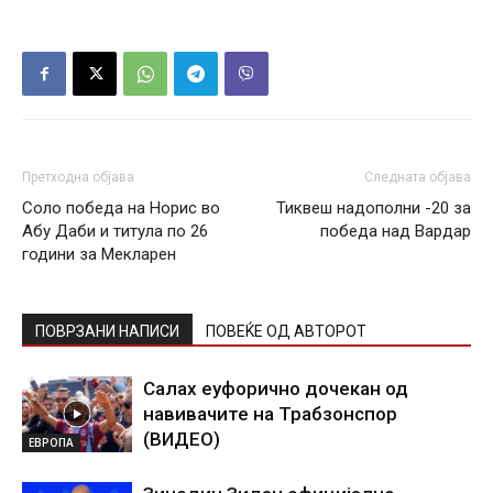
Претходна објава
Следната објава
Соло победа на Норис во
Тиквеш надополни -20 за
Абу Даби и титула по 26
победа над Вардар
години за Мекларен
ПОВРЗАНИ НАПИСИ
ПОВЕЌЕ ОД АВТОРОТ
Салах еуфорично дочекан од
навивачите на Трабзонспор
(ВИДЕО)
ЕВРОПА