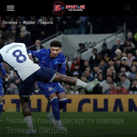
Почетна
Фудбал
Европа
ФУДБАЛ
ЕВРОПА
Челзи со голем пресврт го совлада
Тотенхем (ВИДЕО)