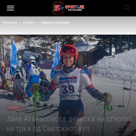
Почетна
Спорт+
Зимски спортови
СПОРТ+
ЗИМСКИ СПОРТОВИ
Јана Атанасовска денеска на стартот
на трка од Светскиот куп