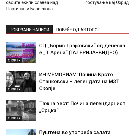
своите екипи славеа над
гостување кај Охрид
Партизан и Барселона
ПОВРЗАНИ НАПИСИ
ПОВЕЌЕ ОД АВТОРОТ
СЦ „Борис Трајковски“ од денеска
е „Т Арена“ (ГАЛЕРИЈА+ВИДЕО)
СПОРТ+
ИН МЕМОРИАМ: Почина Крсто
Станковски – легендата на МЗТ
Скопје
СПОРТ+
Тажна вест: Почина легендарниот
„Срцка“
СПОРТ+
Пуштена во употреба салата