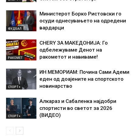
Министерот Борко Ристовски го
осуди однесувањето на одредени
вардарци
ФУДБАЛ
CHERY ЗА МАКЕДОНИЈА: Го
одбележуваме Денот на
ракометот и навиваме!
РАКОМЕТ
ИН МЕМОРИАМ: Почина Сами Адеми
еден од доајените на спортското
новинарство
СПОРТ+
Алкараз и Сабаленка најдобри
спортисти во светот за 2026
(ВИДЕО)
СПОРТ+