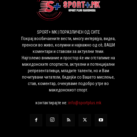
SPORT+ MK | ПОРАЗЛИЧЕН ОД СИТЕ
Покрај вообичаените вести, многу интервјуа, видеа,
преноси во живо, колумни и најважно од сѐ, ВАШИ
коментари и ставови за актуелни теми.
Најголемо внимание и простор ќе им отстапиме на
македонските спортисти, актуелни и потенцијални
репрезентативци, младите таленти, но и Вам
почитувани читатели, бидејќи со Вашето мислење,
став, коментар, очекуваме подобро утре во
македонскиот спорт.
контактирајте не:
info@sportplus.mk