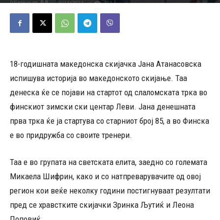
16/11/2024
491
Објавено од
ДД
-
18-годишната македонска скијачка Јана Атанасовска
испишува историја во македонското скијање. Таа
денеска ќе се појави на стартот од слаломската трка во
финскиот зимски ски центар Леви. Јана денешната
прва трка ќе ја стартува со старниот број 85, а во Финска
е во придружба со своите тренери.
Таа е во групата на светската елита, заедно со големата
Микаела Шифрин, како и со натпреварувачите од овој
регион кои веќе неколку години постигнуваат резултати
пред се хравстките скијачки Зринка Љутиќ и Леона
Поповиќ.