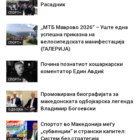
Расадник
СПОРТ+
,,МТБ Маврово 2026” – Уште една
успешна приказна на
велосипедската манифестација
СПОРТ+
(ГАЛЕРИЈА)
Почина познатиот кошаркарски
коментатор Един Авдиќ
СПОРТ+
Промовирана биографијата за
македонската одбојкарска легенда
Владимир Богоевски
ОДБОЈКА
Спортот во Македонија меѓу
„субвенции“ и странски капител:
Систем без стратегија
СПОРТ+