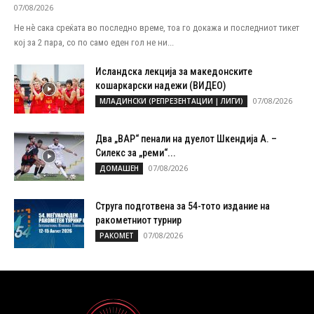
07/08/2026
Не нѐ сака среќата во последно време, тоа го докажа и последниот тикет
кој за 2 пара, со по само еден гол не ни...
Исландска лекција за македонските
кошаркарски надежи (ВИДЕО)
07/08/2026
МЛАДИНСКИ (РЕПРЕЗЕНТАЦИИ | ЛИГИ)
Два „ВАР“ пенали на дуелот Шкендија А. –
Силекс за „реми“...
07/08/2026
ДОМАШЕН
Струга подготвена за 54-тото издание на
ракометниот турнир
07/08/2026
РАКОМЕТ