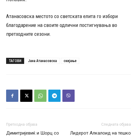
Атанасовска местото со светската елита го избори
благодарение на своите одлични постигнувања во
претходните сезони.
ТАГОВИ
Јана Атанасовска
скијање
Претходна објава
Следната објава
Димитријевиќ и Шорц со
Лидерот Алкалоид на тешко