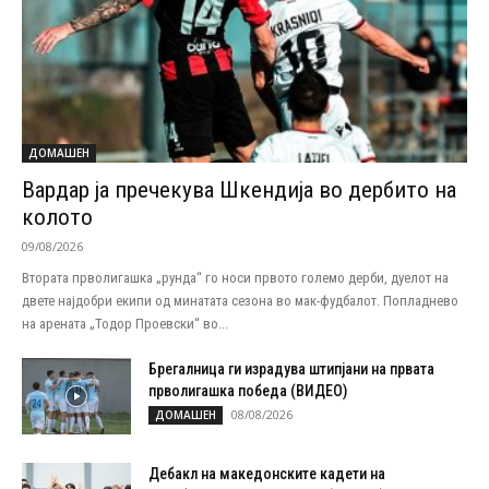
ДОМАШЕН
Вардар ја пречекува Шкендија во дербито на
колото
09/08/2026
Втората прволигашка „рунда“ го носи првото големо дерби, дуелот на
двете најдобри екипи од минатата сезона во мак-фудбалот. Попладнево
на арената „Тодор Проевски“ во...
Брегалница ги израдува штипјани на првата
прволигашка победа (ВИДЕО)
08/08/2026
ДОМАШЕН
Дебакл на македонските кадети на