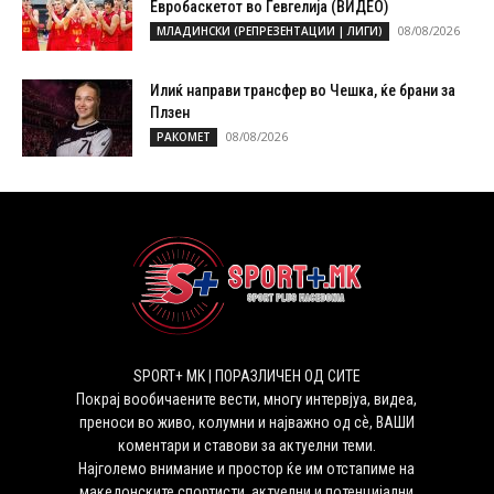
Евробаскетот во Гевгелија (ВИДЕО)
08/08/2026
МЛАДИНСКИ (РЕПРЕЗЕНТАЦИИ | ЛИГИ)
Илиќ направи трансфер во Чешка, ќе брани за
Плзен
08/08/2026
РАКОМЕТ
SPORT+ MK | ПОРАЗЛИЧЕН ОД СИТЕ
Покрај вообичаените вести, многу интервјуа, видеа,
преноси во живо, колумни и најважно од сѐ, ВАШИ
коментари и ставови за актуелни теми.
Најголемо внимание и простор ќе им отстапиме на
македонските спортисти, актуелни и потенцијални