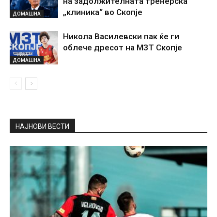
на задолжителната тренерска
„клиника“ во Скопје
ДОМАШНА
Никола Василевски пак ќе ги
облече дресот на МЗТ Скопје
ДОМАШНА
НАЈНОВИ ВЕСТИ