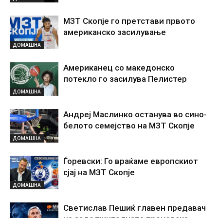
МЗТ Скопје го претстави првото
американско засилување
ДОМАШНА
Американец со македонско
потекло го засилува Пелистер
ДОМАШНА
Андреј Маслинко останува во сино-
белото семејство на МЗТ Скопје
ДОМАШНА
Ѓоревски: Го враќаме европскиот
сјај на МЗТ Скопје
ДОМАШНА
Светислав Пешиќ главен предавач