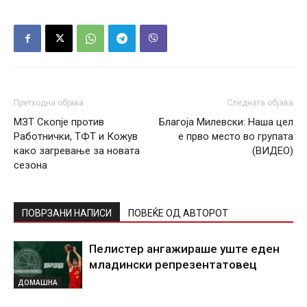
Претходна објава
Следната објава
МЗТ Скопје против
Благоја Милевски: Наша цел
Работнички, ТФТ и Кожув
е прво место во групата
како загревање за новата
(ВИДЕО)
сезона
ПОВРЗАНИ НАПИСИ
ПОВЕЌЕ ОД АВТОРОТ
Пелистер ангажираше уште еден
младински репрезентатовец
ДОМАШНА