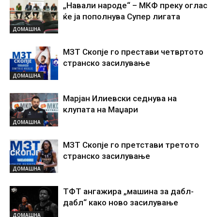
„Навали народе“ – МКФ преку оглас
ќе ја пополнува Супер лигата
ДОМАШНА
МЗТ Скопје го престави четвртото
странско засилување
ДОМАШНА
Марјан Илиевски седнува на
клупата на Маџари
ДОМАШНА
МЗТ Скопје го претстави третото
странско засилување
ДОМАШНА
ТФТ ангажира „машина за дабл-
дабл“ како ново засилување
ДОМАШНА