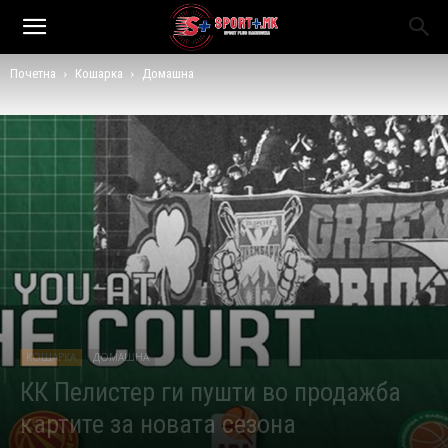
Почетна
Кошарка
Домашна
КОШАРКА
ДОМАШНА
КК Пелистер ги пушти во продажба
картите за новата сезона