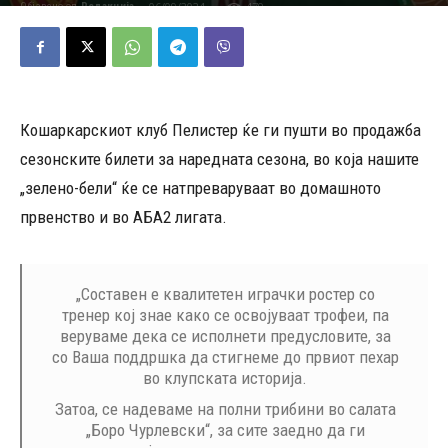
06/09/2024
479
Објавено од
Редакција
-
Кошаркарскиот клуб Пелистер ќе ги пушти во продажба
сезонските билети за наредната сезона, во која нашите
„зелено-бели“ ќе се натпреваруваат во домашното
првенство и во АБА2 лигата.
„Составен е квалитетен играчки ростер со
тренер кој знае како се освојуваат трофеи, па
веруваме дека се исполнети предусловите, за
со Ваша поддршка да стигнеме до првиот пехар
во клупската историја.
Затоа, се надеваме на полни трибини во салата
„Боро Чурлевски“, за сите заедно да ги