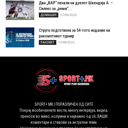
Два „ВАР“ пенали на дуелот Шкендија А. –
Силекс за „реми“...
07/08/2026
ДОМАШЕН
Струга подготвена за 54-тото издание на
ракометниот турнир
07/08/2026
РАКОМЕТ
SPORT+ MK | ПОРАЗЛИЧЕН ОД СИТЕ
Покрај вообичаените вести, многу интервјуа, видеа,
преноси во живо, колумни и најважно од сѐ, ВАШИ
коментари и ставови за актуелни теми.