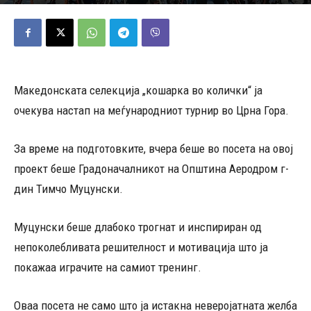
05/10/2023
629
Објавено од
Редакција
-
Македонската селекција „кошарка во колички“ ја
очекува настап на меѓународниот турнир во Црна Гора.
За време на подготовките, вчера беше во посета на овој
проект беше Градоначалникот на Општина Аеродром г-
дин Тимчо Муцунски.
Муцунски беше длабоко трогнат и инспириран од
непоколебливата решителност и мотивација што ја
покажаа играчите на самиот тренинг.
Оваа посета не само што ја истакна неверојатната желба