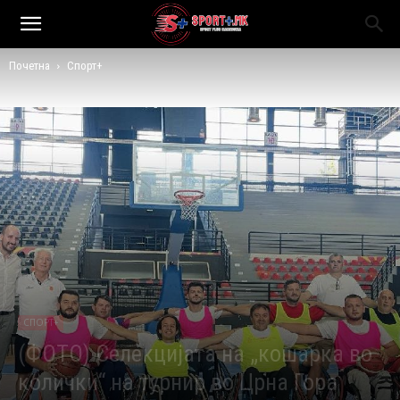
Почетна
Спорт+
СПОРТ+
(ФОТО) Селекцијата на „кошарка во
колички“ на турнир во Црна Гора