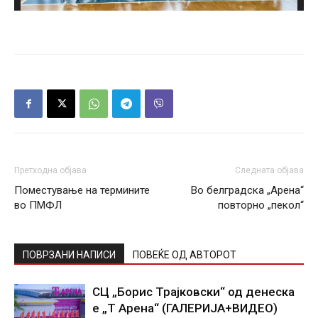
Претходна објава
Следната објава
Поместување на термините
Во белградска „Арена“
во ПМФЛ
повторно „пекол“
ПОВРЗАНИ НАПИСИ
ПОВЕЌЕ ОД АВТОРОТ
СЦ „Борис Трајковски“ од денеска
е „Т Арена“ (ГАЛЕРИЈА+ВИДЕО)