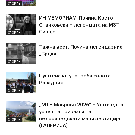
СПОРТ+
ИН МЕМОРИАМ: Почина Крсто
Станковски – легендата на МЗТ
Скопје
СПОРТ+
Тажна вест: Почина легендарниот
„Срцка“
СПОРТ+
Пуштена во употреба салата
Расадник
СПОРТ+
,,МТБ Маврово 2026” – Уште една
успешна приказна на
велосипедската манифестација
СПОРТ+
(ГАЛЕРИЈА)