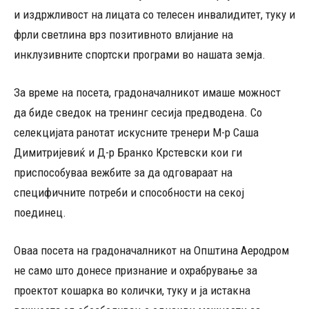
и издржливост на лицата со телесен инвалидитет, туку и
фрли светлина врз позитивното влијание на
инклузивните спортски програми во нашата земја.
За време на посета, градоначалникот имаше можност
да биде сведок на тренинг сесија предводена. Со
селекцијата ранотат искусните тренери М-р Саша
Димитријевиќ и Д-р Бранко Крстевски кои ги
приспособуваа вежбите за да одговараат на
специфичните потреби и способности на секој
поединец.
Оваа посета на градоначалникот на Општина Аеродром
не само што донесе признание и охрабрување за
проектот кошарка во колички, туку и ја истакна