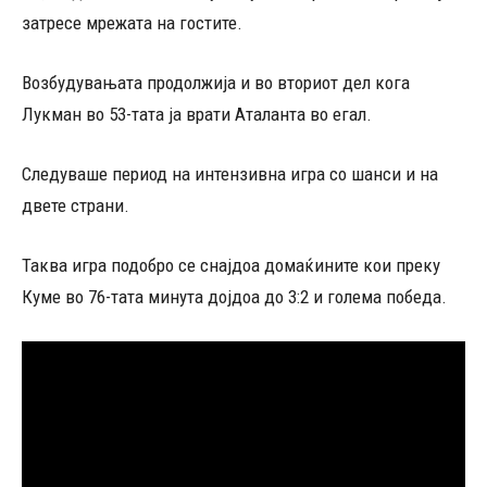
затресе мрежата на гостите.
Возбудувањата продолжија и во вториот дел кога
Лукман во 53-тата ја врати Аталанта во егал.
Следуваше период на интензивна игра со шанси и на
двете страни.
Таква игра подобро се снајдоа домаќините кои преку
Куме во 76-тата минута дојдоа до 3:2 и голема победа.