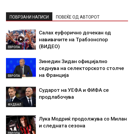
ПОВРЗАНИ НАПИСИ
ПОВЕЌЕ ОД АВТОРОТ
Салах еуфорично дочекан од
навивачите на Трабзонспор
(ВИДЕО)
ЕВРОПА
Зинедин Зидан официјално
седнува на селекторското столче
на Франција
ЕВРОПА
Сударот на УЕФА и ФИФА се
продлабочува
ФУДБАЛ
Лука Модриќ продолжува со Милан
и следната сезона
ЕВРОПА