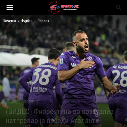
Почетна
Фудбал
Европа
ФУДБАЛ
ЕВРОПА
(ВИДЕО) Фиорентина во возбудлив
натпревар ја победи Аталанта