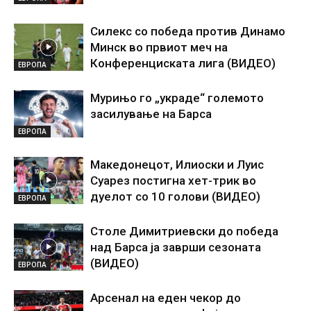
Силекс со победа против Динамо
Минск во првиот меч на
Конференциската лига (ВИДЕО)
ЕВРОПА
Мурињо го „украде“ големото
засилување на Барса
ЕВРОПА
Македонецот, Илиоски и Луис
Суарез постигна хет-трик во
дуелот со 10 голови (ВИДЕО)
ЕВРОПА
Столе Димитриевски до победа
над Барса ја заврши сезоната
(ВИДЕО)
ЕВРОПА
Арсенал на еден чекор до