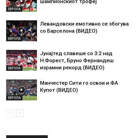
шампионскиот трофеј
ЕВРОПА
Левандовски емотивно се збогува
со Барселона (ВИДЕО)
ЕВРОПА
Јунајтед славеше со 3:2 над
Н.Форест, Бруно Фернандеш
израмни рекорд (ВИДЕО)
ЕВРОПА
Манчестер Сити го освои и ФА
Купот (ВИДЕО)
ЕВРОПА