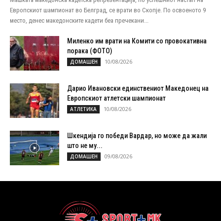
Европскиот шампионат во Белград, се врати во Скопје. По освоеното 9
место, денес македонските кадети беа пречекани...
Миленко им врати на Комити со провокативна
порака (ФОТО)
10/08/2026
ДОМАШЕН
Дарио Ивановски единствениот Македонец на
Европскиот атлетски шампионат
10/08/2026
АТЛЕТИКА
Шкендија го победи Вардар, но може да жали
што не му...
09/08/2026
ДОМАШЕН