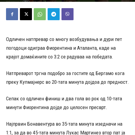
17/09/2023
457
Објавено од
Редакција
-
Одличен натпревар со многу возбудувања и дури пет
погодоци одиграа Фиорентина и Аталанта, каде на
крајот домаќините со 3:2 се радуваа на победата.
Натпреварот тргна подобро за гостите од Бергамо кога
преку Купмајнерс во 20-тата минута дојдоа до предност.
Сепак со одличен финиш и два гола во рок од 10-тата
минути Фиорентина дојде до целосен пресврт.
Најпрвин Бонавентура во 35-тата минута изедначи на
1:1, за да во 45-тата минута Лукас Мартинез втор пат ја