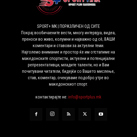
SPORT+ MK | ПОРАЗЛИЧЕН ОД СИТЕ
Покрај вообичаените вести, многу интервјуа, видеа,
преноси во живо, колумни и најважно од сѐ, ВАШИ
коментари и ставови за актуелни теми.
Најголемо внимание и простор ќе им отстапиме на
македонските спортисти, актуелни и потенцијални
репрезентативци, младите таленти, но и Вам
почитувани читатели, бидејќи со Вашето мислење,
став, коментар, очекуваме подобро утре во
македонскиот спорт.
контактирајте не:
info@sportplus.mk