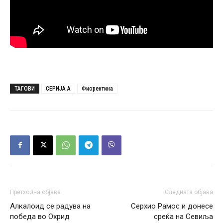
ТАГОВИ
СЕРИЈА А
Фиорентина
Претходна објава
Следната објава
Алкалоид се радува на
Серхио Рамос и донесе
победа во Охрид
среќа на Севиља