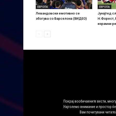
ЕВРОПА
ЕВРОПА
Левандовски емотивно се
Јунајтед с
збогува со Барселона (ВИДЕО)
Н.Форест,
израмни р
Покрај вообичаените вести, многу
Најголемо внимание и простор ќе
Вам почитувани читате