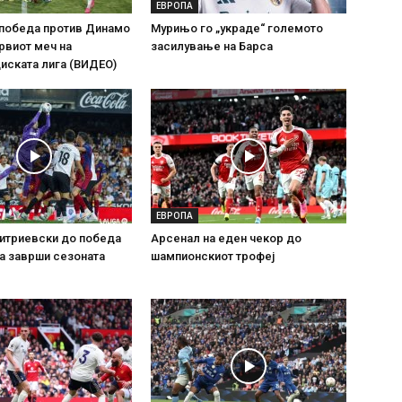
ЕВРОПА
 победа против Динамо
Мурињо го „украде“ големото
рвиот меч на
засилување на Барса
иската лига (ВИДЕО)
ЕВРОПА
итриевски до победа
Арсенал на еден чекор до
ја заврши сезоната
шампионскиот трофеј