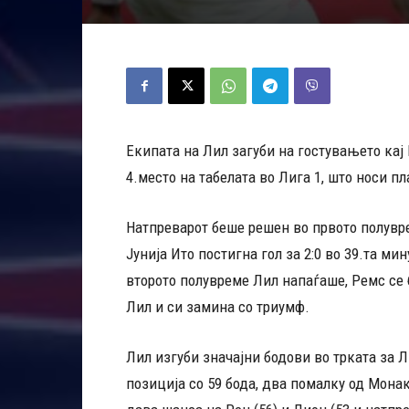
Екипата на Лил загуби на гостувањето кај Р
4.место на табелата во Лига 1, што носи п
Натпреварот беше решен во првото полувре
Јунија Ито постигна гол за 2:0 во 39.та ми
второто полувреме Лил напаѓаше, Ремс се б
Лил и си замина со триумф.
Лил изгуби значајни бодови во трката за Л
позиција со 59 бода, два помалку од Мона