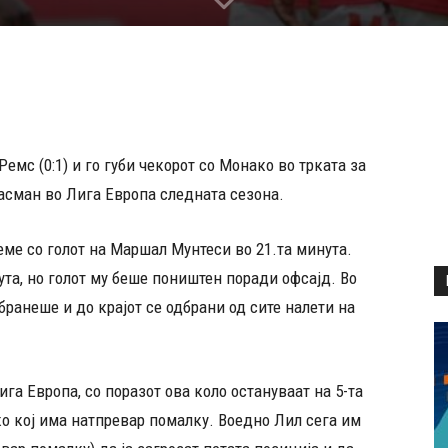
емс (0:1) и го губи чекорот со Монако во трката за
ласман во Лига Европа следната сезона.
ме со голот на Маршал Мунтеси во 21.та минута.
нута, но голот му беше поништен поради офсајд. Во
ранеше и до крајот се одбрани од сите налети на
ига Европа, со поразот ова коло остануваат на 5-та
ко кој има натпревар помалку. Воедно Лил сега им