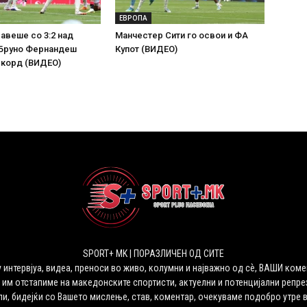
ЕВРОПА
лавеше со 3:2 над
Манчестер Сити го освои и ФА
 Бруно Фернандеш
Купот (ВИДЕО)
екорд (ВИДЕО)
SPORT+ MK | ПОРАЗЛИЧЕН ОД СИТЕ
 интервјуа, видеа, преноси во живо, колумни и најважно од сѐ, ВАШИ коме
 им отстапиме на македонските спортисти, актуелни и потенцијални репрез
ли, бидејќи со Вашето мислење, став, коментар, очекуваме подобро утре 