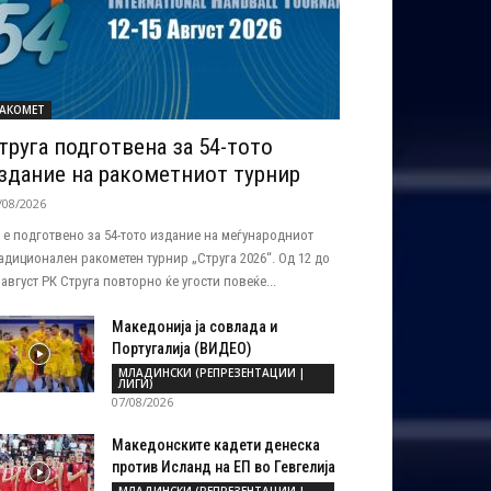
АКОМЕТ
труга подготвена за 54-тото
здание на ракометниот турнир
/08/2026
 е подготвено за 54-тото издание на меѓународниот
адиционален ракометен турнир „Струга 2026“. Од 12 до
 август РК Струга повторно ќе угости повеќе...
Македонија ја совлада и
Португалија (ВИДЕО)
МЛАДИНСКИ (РЕПРЕЗЕНТАЦИИ |
ЛИГИ)
07/08/2026
Македонските кадети денеска
против Исланд на ЕП во Гевгелија