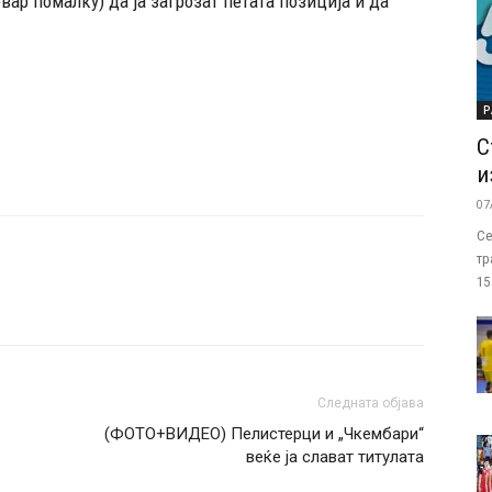
вар помалку) да ја загрозат петата позиција и да
Р
С
и
07
Се
тр
15
Следната објава
(ФОТО+ВИДЕО) Пелистерци и „Чкембари“
веќе ја слават титулата