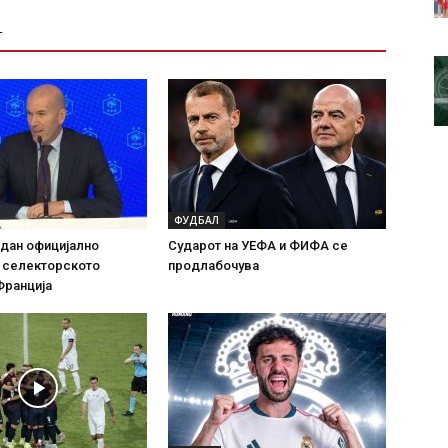
Т
ФУДБАЛ
дан официјално
Сударот на УЕФА и ФИФА се
а селекторското
продлабочува
Франција