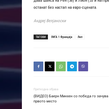
дава шанса на Рен (56) и Лион (53 и натпре
останат без настап на евро-сцената.
Андреј Велјаноски
ТАГОВИ
ЛИГА 1 Франција
Лил
Претходна објава
(ВИДЕО) Баерн Минхен со победа го зачува
првото место