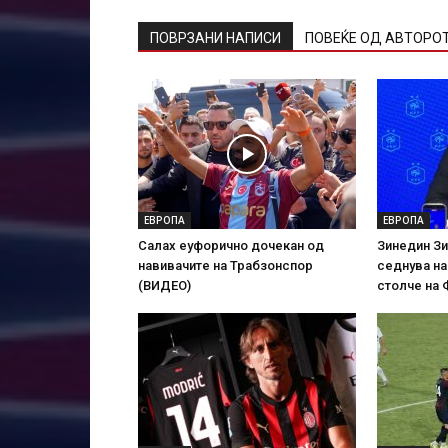
ПОВРЗАНИ НАПИСИ
ПОВЕЌЕ ОД АВТОРО
ЕВРОПА
ЕВРОПА
Салах еуфорично дочекан од
Зинедин Зи
навивачите на Трабзонспор
седнува н
(ВИДЕО)
столче на 