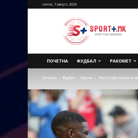
петок, 7 август, 2026
Sport
Plus
Macedonia
ПОЧЕТНА
ФУДБАЛ
РАКОМЕТ
Почетна
Фудбал
Европа
Лил ја губи трката за 