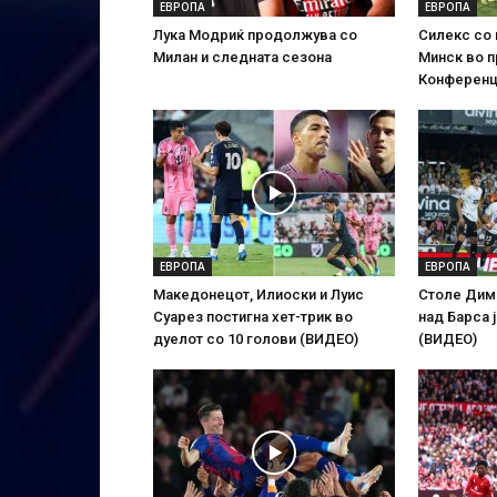
ЕВРОПА
ЕВРОПА
Лука Модриќ продолжува со
Силекс со
Милан и следната сезона
Минск во п
Конференц
ЕВРОПА
ЕВРОПА
Македонецот, Илиоски и Луис
Столе Дим
Суарез постигна хет-трик во
над Барса 
дуелот со 10 голови (ВИДЕО)
(ВИДЕО)