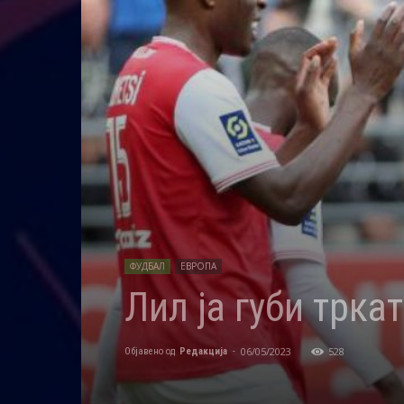
ФУДБАЛ
ЕВРОПА
Лил ја губи трка
06/05/2023
528
Објавено од
Редакција
-