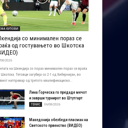
ЕФА КУПОВИ
кендија со минимален пораз се
раќа од гостувањето во Шкотска
ВИДЕО)
/08/2026
ипата на Шкендија со пораз минимален пораз се враќа
 Шкотска. Тетовци загубија со 2-1 од Хибернијан, во
виот натпревар од третото квалификациско...
Лина Ѓорческа го предаде мечот
и заврши турнирот во Штутгарт
06/08/2026
ТЕНИС
Македонија обезбеди пласман на
Светското првенство (ВИДЕО)