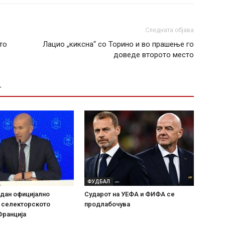
Следната објава
то
Лацио „киксна“ со Торино и во прашење го
доведе второто место
Т
ФУДБАЛ
дан официјално
Сударот на УЕФА и ФИФА се
а селекторското
продлабочува
Франција