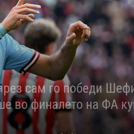
рез сам го победи Шефи
ше во финалето на ФА ку