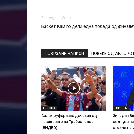
Претходна објава
Баскет Кам го дели една победа од финале
ПОВРЗАНИ НАПИСИ
ПОВЕЌЕ ОД АВТОРО
ЕВРОПА
ЕВРОПА
Салах еуфорично дочекан од
Зинедин Зи
навивачите на Трабзонспор
седнува н
(ВИДЕО)
столче на 