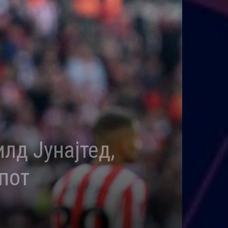
лд Јунајтед,
пот