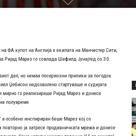
а ФА купот на Англија е екипата на Манчестер Сити,
на Ријад Марез го совлада Шефилд Јунајтед со 3:0.
виот дел, но немаа посериозни прилики за погодок
ниел Џебисон недозволено стартуваше и судијата
ри мирно го реализираше Ријад Марез и донесе
 на полувреме.
” а особено инспириран беше Марез кој со
а повторно ја затресе продавничката мрежа и донесе