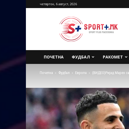
четврток, 6 август, 2026
Sport
Plus
Macedonia
ПОЧЕТНА
ФУДБАЛ
РАКОМЕТ
Почетна
Фудбал
Европа
(ВИДЕО)Ријад Марез са