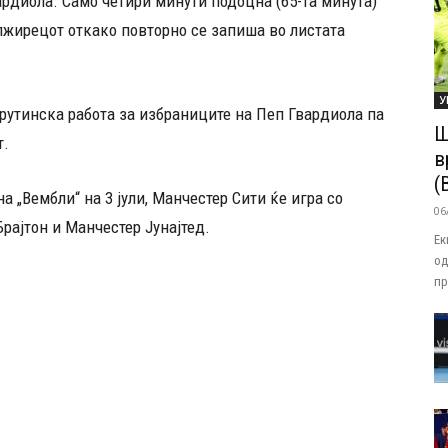
ардиола. Само четири минути подоцна (65-та минута)
жирецот откако повторно се запиша во листата
У
рутинска работа за избраниците на Пеп Гвардиола па
Ш
т.
в
(
а „Вембли“ на 3 јули, Манчестер Сити ќе игра со
06
рајтон и Манчестер Јунајтед.
Ек
од
пр