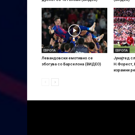
ЕВРОПА
ЕВРОПА
Левандовски емотивно се
Јунајтед с
збогува со Барселона (ВИДЕО)
Н.Форест,
израмни р