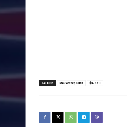
ТАГОВИ
Манчестер Сити
ФА КУП