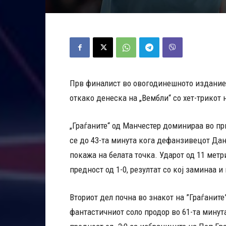
Прв финалист во овогодинешното издание н
откако денеска на „Вембли“ со хет-трикот 
„Граѓаните“ од Манчестер доминираа во пр
се до 43-та минута кога дефанзивецот Да
покажа на белата точка. Ударот од 11 мет
предност од 1-0, резултат со кој заминаа и
Вториот дел почна во знакот на ”Граѓаните
фантастичниот соло продор во 61-та минут