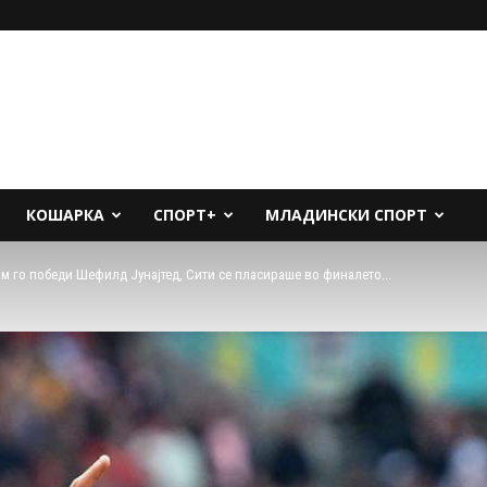
КОШАРКА
СПОРТ+
МЛАДИНСКИ СПОРТ
м го победи Шефилд Јунајтед, Сити се пласираше во финалето...