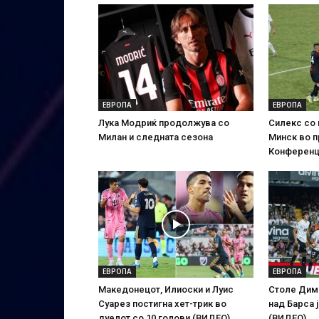
ЕВРОПА
ЕВРОПА
Лука Модриќ продолжува со
Силекс со
Милан и следната сезона
Минск во п
Конференц
ЕВРОПА
ЕВРОПА
Македонецот, Илиоски и Луис
Столе Дим
Суарез постигна хет-трик во
над Барса 
дуелот со 10 голови (ВИДЕО)
(ВИДЕО)