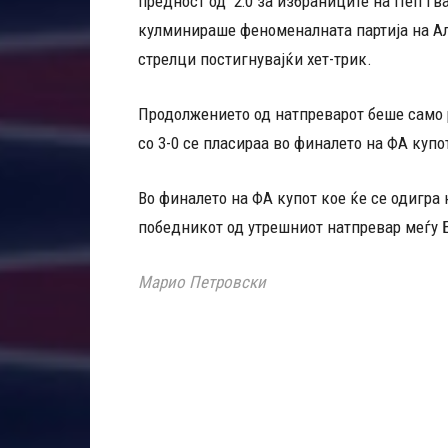
предност од 2:0 за избраниците на Пеп Гв
кулминираше феноменалната партија на Ал
стрелци постигнувајќи хет-трик.
Продолжението од натпреварот беше само 
со 3-0 се пласираа во финалето на ФА купо
Во финалето на ФА купот кое ќе се одигра н
победникот од утрешниот натпревар меѓу Б
Марио Петровски