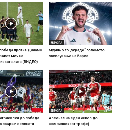
ЕВРОПА
 победа против Динамо
Мурињо го „украде“ големото
рвиот меч на
засилување на Барса
иската лига (ВИДЕО)
ЕВРОПА
итриевски до победа
Арсенал на еден чекор до
ја заврши сезоната
шампионскиот трофеј