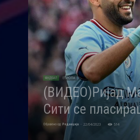
ФУДБАЛ
ЕВРОПА
(ВИДЕО)Ријад Ма
Сити се пласира
22/04/2023
514
Објавено од
Редакција
-