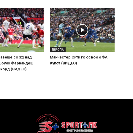
ЕВРОПА
лавеше со 3:2 над
Манчестер Сити го освои и ФА
 Бруно Фернандеш
Купот (ВИДЕО)
екорд (ВИДЕО)