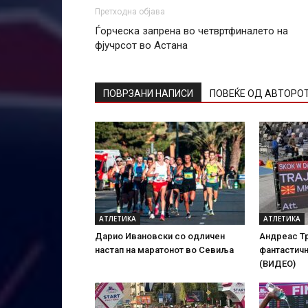
Претходна објава
Ѓорческа запрена во четвртфиналето на
фјучрсот во Астана
ПОВРЗАНИ НАПИСИ
ПОВЕЌЕ ОД АВТОРО
АТЛЕТИКА
АТЛЕТИКА
Дарио Ивановски со одличен
Андреас Тр
настап на маратонот во Севиља
фантастич
(ВИДЕО)