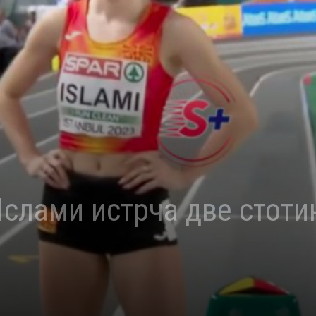
слами истрча две стоти