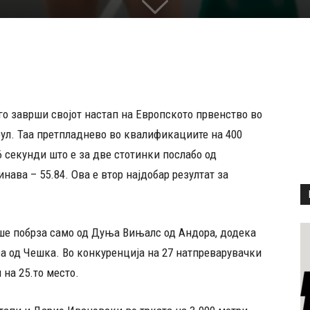
о заврши својот настап на Европското првенство во
бул. Таа претпладнево во квалификациите на 400
6 секунди што е за две стотинки послабо од
нава – 55.84. Ова е втор најдобар резултат за
беше побрза само од Дуња Вињалс од Андора, додека
а од Чешка. Во конкуренција на 27 натпреварувачки
на 25.то место.