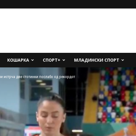
КОШАРКА
СПОРТ+
МЛАДИНСКИ СПОРТ
и истрча две стотинки послабо од рекордот