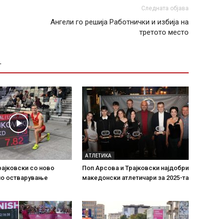
Следната објава
Ангели го решија Работнички и избија на
третото место
Т
АТЛЕТИКА
ајковски со ново
Поп Арсова и Трајковски најдобри
но остварување
македонски атлетичари за 2025-та