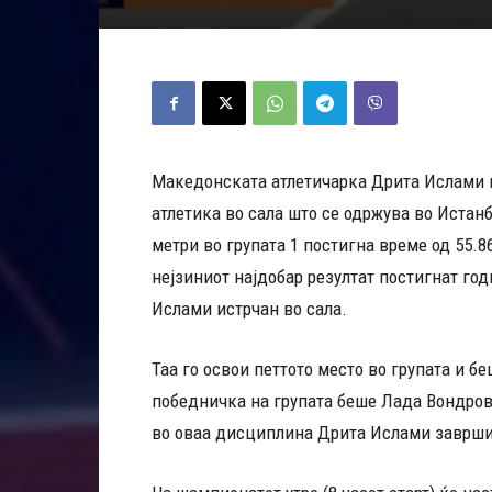
Македонската атлетичарка Дрита Ислами г
атлетика во сала што се одржува во Истан
метри во групата 1 постигна време од 55.8
нејзиниот најдобар резултат постигнат годи
Ислами истрчан во сала.
Таа го освои петтото место во групата и 
победничка на групата беше Лада Вондров
во оваа дисциплина Дрита Ислами заврши 