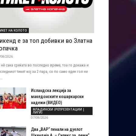
ИКЕТ НА КОЛОТО
икенд е за топ добивки во Златна
опачка
/08/2026
 нѐ сака среќата во последно време, тоа го докажа и
следниот тикет кој за 2 пара, со по само еден гол не
..
Исландска лекција за
македонските кошаркарски
надежи (ВИДЕО)
МЛАДИНСКИ (РЕПРЕЗЕНТАЦИИ |
ЛИГИ)
07/08/2026
Два „ВАР“ пенали на дуелот
Шкендија А. – Силекс за „реми“...