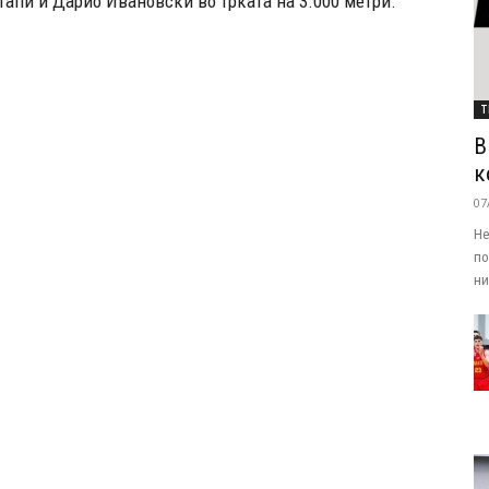
стапи и Дарио Ивановски во трката на 3.000 метри.
Т
В
к
07
Не
по
ни.