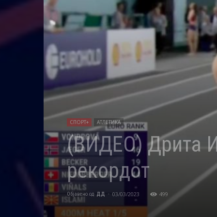
СПОРТ+
АТЛЕТИКА
(ВИДЕО) Дрита И
рекордот
03/03/2023
499
Објавено од
ДД
-