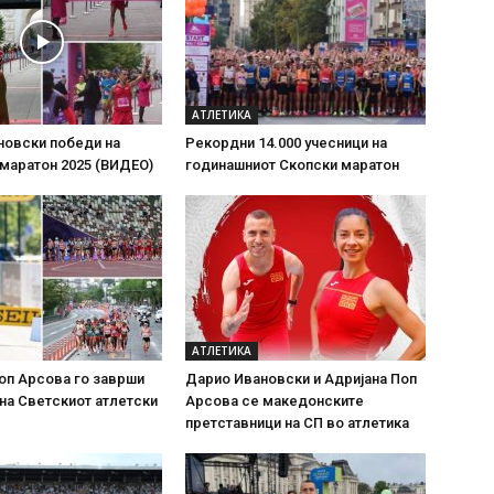
АТЛЕТИКА
новски победи на
Рекордни 14.000 учесници на
маратон 2025 (ВИДЕО)
годинашниот Скопски маратон
АТЛЕТИКА
оп Арсова го заврши
Дарио Ивановски и Адријана Поп
на Светскиот атлетски
Арсова се македонските
претставници на СП во атлетика