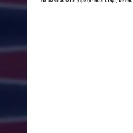
На шампионатот утре (8 часот старт) ќе на