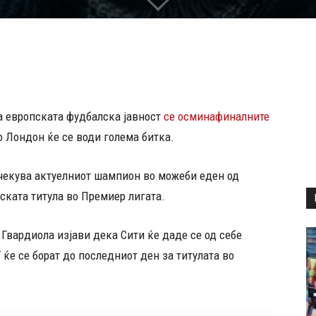
а европската фудбалска јавност
се осминафиналните
о Лондон ќе се води голема битка.
речекува актуелниот шампион во можеби еден од
ската титула во Премиер лигата.
Гвардиола изјави дека Сити ќе даде се од себе
 ќе се борат до последниот ден за титулата во