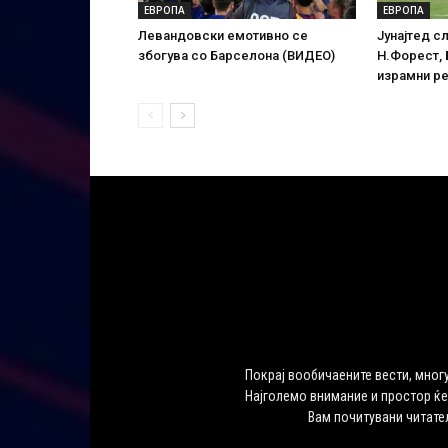
ЕВРОПА
ЕВРОПА
Левандовски емотивно се
Јунајтед с
збогува со Барселона (ВИДЕО)
Н.Форест,
израмни р
Покрај вообичаените вести, многу
Најголемо внимание и простор ќе
Вам почитувани читате