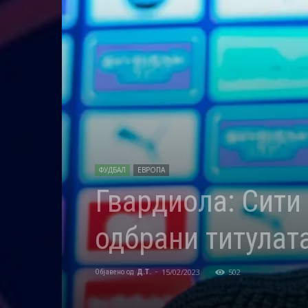
ФУДБАЛ
ЕВРОПА
Гвардиола: Сити 
одбрани титулат
15/02/2023
502
Објавено од
Д.Т.
-