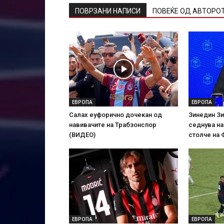
ПОВРЗАНИ НАПИСИ
ПОВЕЌЕ ОД АВТОРО
ЕВРОПА
ЕВРОПА
Салах еуфорично дочекан од
Зинедин Зи
навивачите на Трабзонспор
седнува н
(ВИДЕО)
столче на 
ЕВРОПА
ЕВРОПА