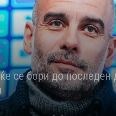
ќе се бори до последен д
а