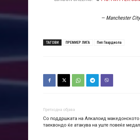
— Manchester Cit
ТАГОВИ
ПРЕМИЕР ЛИГА
Пеп Гвардиола
Претходна објава
Со поддршката на Алкалоид македонското
таеквондо ќе атакува на уште повеќе меда