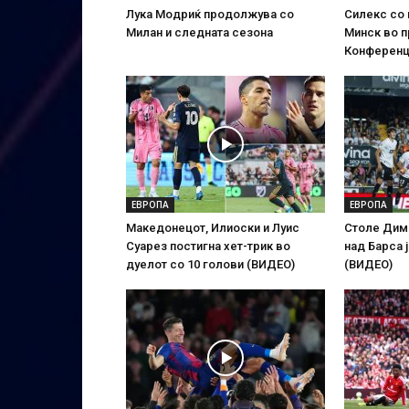
Лука Модриќ продолжува со
Силекс со
Милан и следната сезона
Минск во п
Конференц
ЕВРОПА
ЕВРОПА
Македонецот, Илиоски и Луис
Столе Дим
Суарез постигна хет-трик во
над Барса 
дуелот со 10 голови (ВИДЕО)
(ВИДЕО)