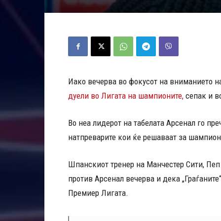
Иако вечерва во фокусот на вниманието н
дуели во Лигата на шампионите,
сепак и в
Во неа лидерот на табелата Арсенал го п
натпреварите кои ќе решаваат за шампион
Шпанскиот тренер на Манчестер Сити, Пеп 
против Арсенал вечерва и дека „Граѓаните“
Премиер Лигата.