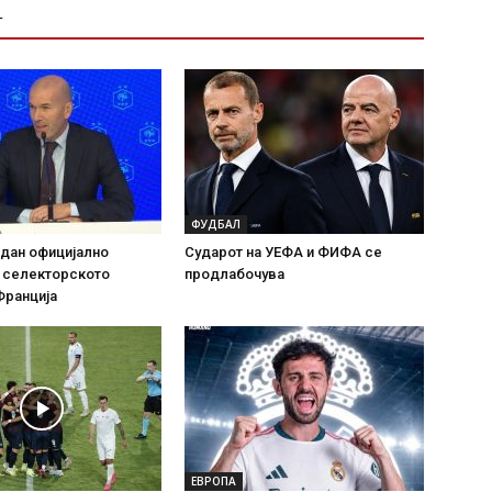
Т
ФУДБАЛ
дан официјално
Сударот на УЕФА и ФИФА се
а селекторското
продлабочува
Франција
ЕВРОПА