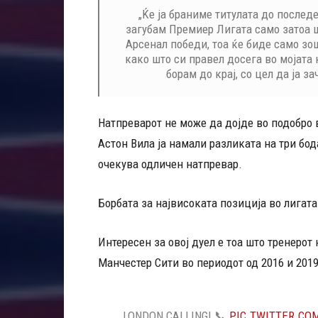
„Ќе ја браниме титулата до последе
загубам Премиер Лигата само затоа ш
Арсенал победи, тоа ќе биде само зош
како што си правел досега во мојата 
борам до крај, со цел да ја за
Натпреварот не може да дојде во подобро
Астон Вила ја намали разликата на три бод
очекува одличен натпревар.
Борбата за највисоката позиција во лигата
Интересен за овој дуел е тоа што тренерот
Манчестер Сити во периодот од 2016 и 2019
LONDON CALLING! 📞
PIC.TWITTER.C