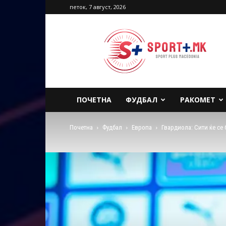
петок, 7 август, 2026
Sport
Plus
Macedonia
ПОЧЕТНА
ФУДБАЛ
РАКОМЕТ
Почетна
Фудбал
Европа
Гвардиола: Сити ќе се 