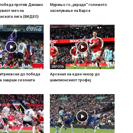
 победа против Динамо
Мурињо го „украде“ големото
рвиот меч на
засилување на Барса
иската лига (ВИДЕО)
ЕВРОПА
итриевски до победа
Арсенал на еден чекор до
ја заврши сезоната
шампионскиот трофеј