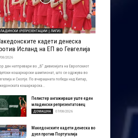
ЛАДИНСКИ (РЕПРЕЗЕНТАЦИИ | ЛИГИ)
акедонските кадети денеска
ротив Исланд на ЕП во Гевгелија
/08/2026
ор ден натпревари во ,,Б" дивизијата на Европскиот
детски кошаркарски шампионат, што се одржува во
вгелија и Скопје. По вчерашната победа над Кипар,
кедонската кошаркарска...
Пелистер ангажираше уште еден
младински репрезентатовец
07/08/2026
ДОМАШНА
Македонските кадети денеска во
дуел против Португалија