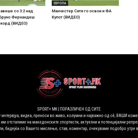
ЕВРОПА
лавеше со 3:2 над
Манчестер Сити го освои и ФА
 Бруно Фернандеш
Купот (ВИДЕО)
екорд (ВИДЕО)
SPORT+ MK | ПОРАЗЛИЧЕН ОД СИТЕ
 интервјуа, видеа, преноси во живо, колумни и најважно од сѐ, ВАШИ коме
 им отстапиме на македонските спортисти, актуелни и потенцијални репрез
ли, бидејќи со Вашето мислење, став, коментар, очекуваме подобро утре 