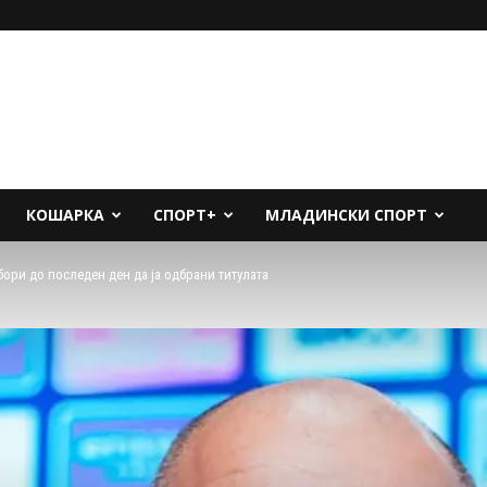
КОШАРКА
СПОРТ+
МЛАДИНСКИ СПОРТ
бори до последен ден да ја одбрани титулата