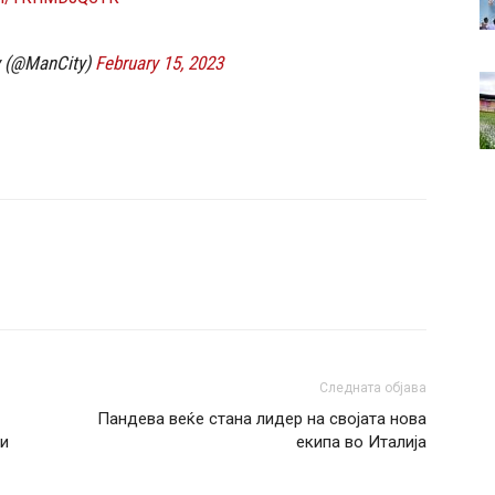
y (@ManCity)
February 15, 2023
Следната објава
Пандева веќе стана лидер на својата нова
ли
екипа во Италија