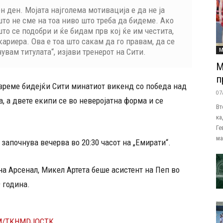
н ден. Мојата најголема мотивација е да не ја
то не сме на тоа ниво што треба да бидеме. Ако
то се подобри и ќе бидам прв кој ќе им честита,
кариера. Ова е тоа што сакам да го правам, да се
М
чувам титулата“, изјави тренерот на Сити.
М
п
 време бидејќи Сити минатиот викенд со победа над
07
а, а двете екипи се во неверојатна форма и се
Вт
ка
Ге
ма
 започнува вечерва во 20:30 часот на „Емирати“.
 на Арсенал, Микел Артета беше асистент на Пеп во
 година.
OM/TKHMDJQCTK