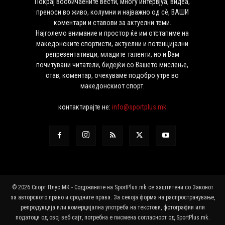
Покрај вообичаените вести, многу интервјуа, видеа,
преноси во живо, колумни и најважно од сѐ, ВАШИ
коментари и ставови за актуелни теми.
Најголемо внимание и простор ќе им отстапиме на
македонските спортисти, актуелни и потенцијални
репрезентативци, младите таленти, но и Вам
почитувани читатели, бидејќи со Вашето мислење,
став, коментар, очекуваме подобро утре во
македонскиот спорт.
контактирајте не:
info@sportplus.mk
© 2026 Спорт Плус МК - Содржините на SportPlus.mk се заштитени со Законот
за авторското право и сродните права. За секоја форма на распространување,
репродукција или комерцијална употреба на текстови, фотографии или
податоци од овој веб сајт, потребна е писмена согласност од SportPlus.mk.