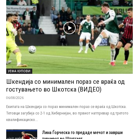
УЕФА КУПОВИ
Шкендија со минимален пораз се враќа од
гостувањето во Шкотска (ВИДЕО)
06/08/2026
Екипата на Шкендија со пораз минимален пораз се враќа од Шкотска.
Тетовци загубија со 2-1 од Хибернијан, во првиот натпревар од третото
квалификациско...
Лина Ѓорческа го предаде мечот и заврши
турнирот во Штутгарт