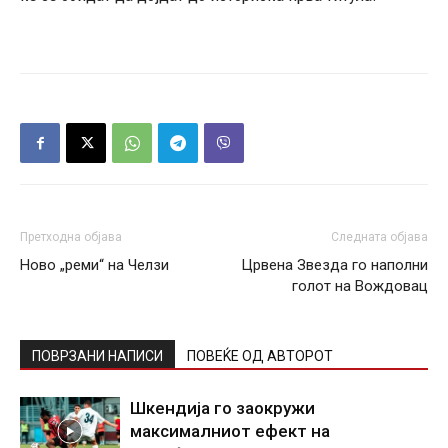
Претходна објава
Следната објава
Ново „реми“ на Челзи
Црвена Звезда го наполни
голот на Вождовац
ПОВРЗАНИ НАПИСИ
ПОВЕЌЕ ОД АВТОРОТ
Шкендија го заокружи
максималниот ефект на