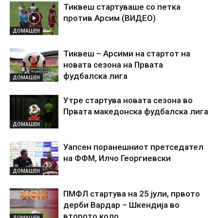
Тиквеш стартуваше со петка
против Арсим (ВИДЕО)
ДОМАШЕН
Тиквеш – Арсими на стартот на
новата сезона на Првата
фудбалска лига
ДОМАШЕН
Утре стартува новата сезона во
Првата македонска фудбалска лига
ДОМАШЕН
Уапсен поранешниот претседател
на ФФМ, Илчо Георгиевски
ДОМАШЕН
ПМФЛ стартува на 25 јули, првото
дерби Вардар – Шкендија во
второто коло
ДОМАШЕН