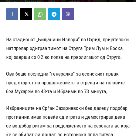
11/02/2023
388
Објавено од
Редакција
-
На стадионот „Билјанини Извори“ во Охрид, пријателски
натпревар одиграа тимот на Струга Трим Лум и Воска,
кој заврши со 0:2 во полза на прволигашот од Струга.
Ова беше последна “генералка“ за есенскиот првак
пред стартот на продолжението, а стрелци на головите
беа Мухарем во 43-та и Ибраими во 73.минута,
Избраниците на Срѓан Захариевски беа далеку подобар
противник,имаа повеќе од играта и демострираа дека
се во добар ритам за продолжението на сезонaта во која
ќе се обидат да дојдат до историска прва титула.