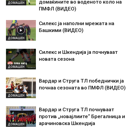
домаќините во воденото коло на
ДОМАШЕН
ПМФЛ (ВИДЕО)
Силекс ја наполни мрежата на
Башкими (ВИДЕО)
ДОМАШЕН
Силекс и Шкендија ја почнуваат
новата сезона
ДОМАШЕН
Вардар и Струга ТЛ победнички ја
почнаа сезоната во ПМФЛ (ВИДЕО)
ДОМАШЕН
Вардар и Струга ТЛ почнуваат
против „новајлиите“ Брегалница и
арачиновска Шкендија
ДОМАШЕН