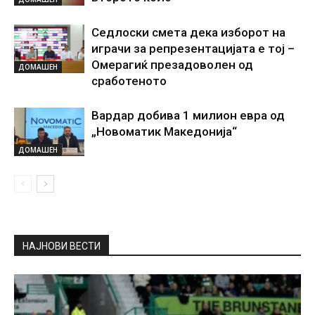
Седлоски смета дека изборот на
играчи за репрезентацијата е тој –
Омерагиќ презадоволен од
ДОМАШЕН
сработеното
Вардар добива 1 милион евра од
„Новоматик Македонија“
ДОМАШЕН
НАЈНОВИ ВЕСТИ