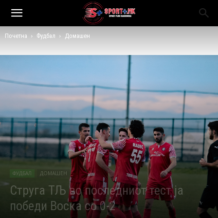
Почетна
Фудбал
Домашен
ФУДБАЛ
ДОМАШЕН
Струга ТЉ во последниот тест ја
победи Воска со 0-2