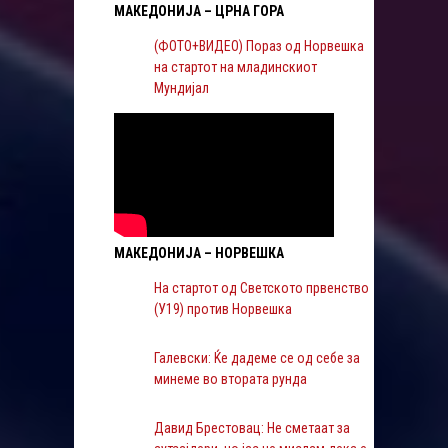
МАКЕДОНИЈА – ЦРНА ГОРА
(ФОТО+ВИДЕО) Пораз од Норвешка
на стартот на младинскиот
Мундијал
МАКЕДОНИЈА – НОРВЕШКА
На стартот од Светското првенство
(У19) против Норвешка
Галевски: Ќе дадеме се од себе за
минеме во втората рунда
Давид Брестовац: Не сметаат за