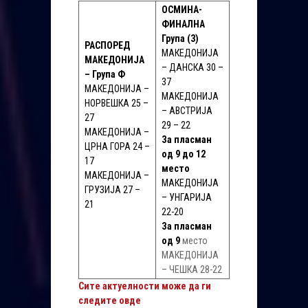
ОСМИНА-
ФИНАЛНА
Група (3)
РАСПОРЕД
МАКЕДОНИЈА
МАКЕДОНИЈА
– ДАНСКА 30 –
– Група Ф
37
МАКЕДОНИЈА –
МАКЕДОНИЈА
НОРВЕШКА 25 –
– АВСТРИЈА
27
29 – 22
МАКЕДОНИЈА –
За пласман
ЦРНА ГОРА 24 –
од 9 до 12
17
место
МАКЕДОНИЈА –
МАКЕДОНИЈА
ГРУЗИЈА 27 –
– УНГАРИЈА
21
22-20
За пласман
од 9
место
МАКЕДОНИЈА
– ЧЕШКА 28-22
Сите актуелности може да ги
следите овде