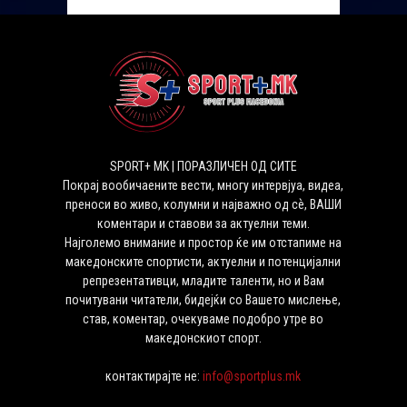
SPORT+ MK | ПОРАЗЛИЧЕН ОД СИТЕ
Покрај вообичаените вести, многу интервјуа, видеа,
преноси во живо, колумни и најважно од сѐ, ВАШИ
коментари и ставови за актуелни теми.
Најголемо внимание и простор ќе им отстапиме на
македонските спортисти, актуелни и потенцијални
репрезентативци, младите таленти, но и Вам
почитувани читатели, бидејќи со Вашето мислење,
став, коментар, очекуваме подобро утре во
македонскиот спорт.
контактирајте не:
info@sportplus.mk