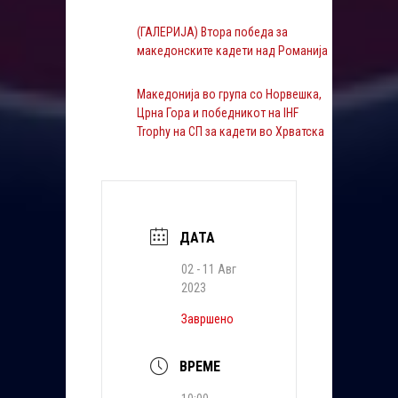
(ГАЛЕРИЈА) Втора победа за
македонските кадети над Романија
Македонија во група со Норвешка,
Црна Гора и победникот на IHF
Trophy на СП за кадети во Хрватска
ДАТА
02 - 11 Авг
2023
Завршено
ВРЕМЕ