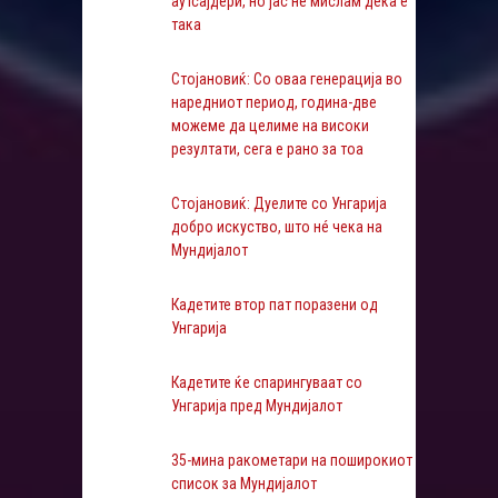
аутсајдери, но јас не мислам дека е
така
Стојановиќ: Со оваа генерација во
наредниот период, година-две
можеме да целиме на високи
резултати, сега е рано за тоа
Стојановиќ: Дуелите со Унгарија
добро искуство, што нé чека на
Мундијалот
Кадетите втор пат поразени од
Унгарија
Кадетите ќе спарингуваат со
Унгарија пред Мундијалот
35-мина ракометари на поширокиот
список за Мундијалот