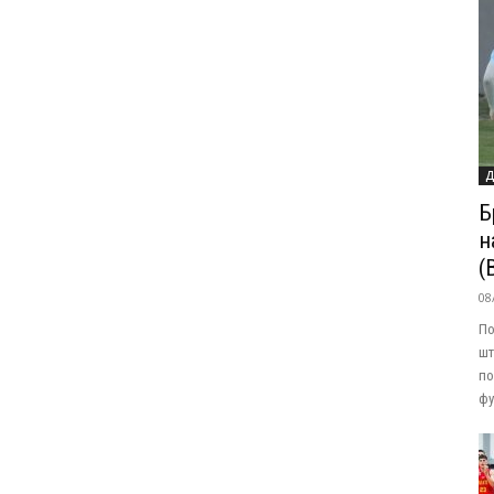
Д
Б
н
(
08
По
шт
по
фу