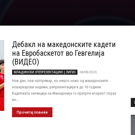
Дебакл на македонските кадети
на Евробаскетот во Гевгелија
(ВИДЕО)
08/08/2026
МЛАДИНСКИ (РЕПРЕЗЕНТАЦИИ | ЛИГИ)
Нов ден, нов натпревар, но ништо ново од македонските
кошаркарски надежи, репрезентацијата до 16 години.
Кадетската селекција на Македонија го претрпе вториот пораз
во...
Прочитај повеќе