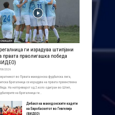
ОМАШЕН
регалница ги израдува штипјани
а првата прволигашка победа
ВИДЕО)
/08/2026
вратникот во Првата македонска фудбалска лига,
ипска Брегалница се израдува на првата првенствена
беда. На натпреварот од 2.коло одигран во Штип,
дбалерите на Брегалница ги...
Дебакл на македонските кадети
на Евробаскетот во Гевгелија
(ВИДЕО)