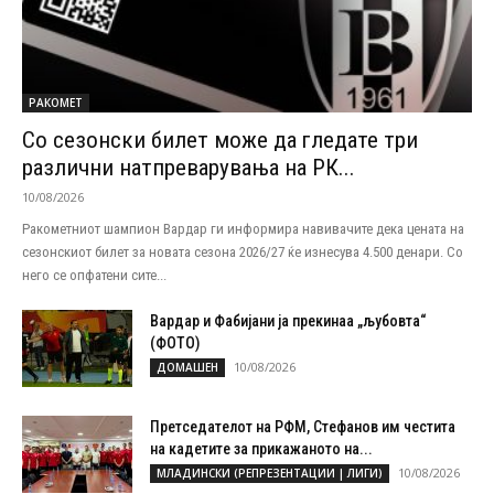
РАКОМЕТ
Со сезонски билет може да гледате три
различни натпреварувања на РК...
10/08/2026
Ракометниот шампион Вардар ги информира навивачите дека цената на
сезонскиот билет за новата сезона 2026/27 ќе изнесува 4.500 денари. Со
него се опфатени сите...
Вардар и Фабијани ја прекинаа „љубовта“
(ФОТО)
10/08/2026
ДОМАШЕН
Претседателот на РФМ, Стефанов им честита
на кадетите за прикажаното на...
10/08/2026
МЛАДИНСКИ (РЕПРЕЗЕНТАЦИИ | ЛИГИ)