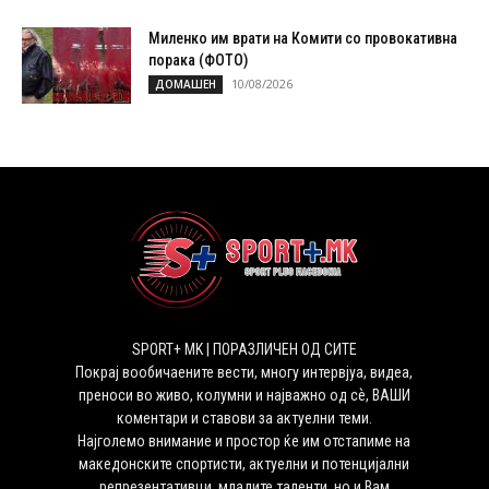
Миленко им врати на Комити со провокативна
порака (ФОТО)
10/08/2026
ДОМАШЕН
SPORT+ MK | ПОРАЗЛИЧЕН ОД СИТЕ
Покрај вообичаените вести, многу интервјуа, видеа,
преноси во живо, колумни и најважно од сѐ, ВАШИ
коментари и ставови за актуелни теми.
Најголемо внимание и простор ќе им отстапиме на
македонските спортисти, актуелни и потенцијални
репрезентативци, младите таленти, но и Вам