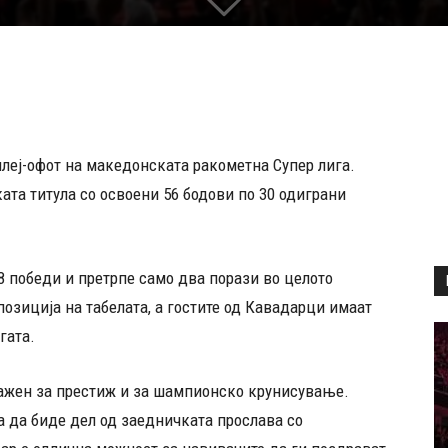
плеј-офот на македонската ракометна Супер лига.
та титула со освоени 56 бодови по 30 одиграни
 победи и претрпе само два порази во целото
позиција на табелата, а гостите од Кавадарци имаат
гата.
 важен за престиж и за шампионско крунисување.
а да биде дел од заедничката прослава со