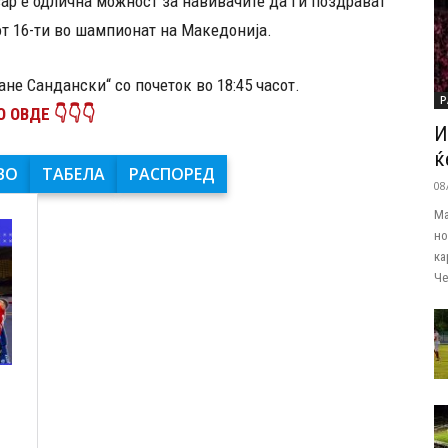
вар е одлична можност за навивачите да ги поздрават
от 16-ти во шампионат на Македонија.
ане Сандански“ со почеток во 18:45 часот.
Р
 ОВДЕ 👇👇👇
И
ќ
ВО
ТАБЕЛА
РАСПОРЕД
08
Ма
но
ка
Че