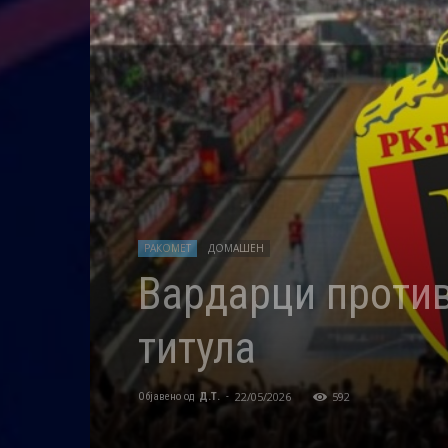
РАКОМЕТ
ДОМАШЕН
Вардарци против
титула
22/05/2026
592
Објавено од
Д.Т.
-