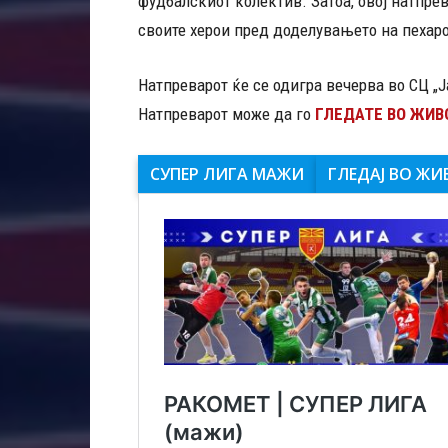
фудбалскиот колектив. Затоа, овој натпре
своите херои пред доделувањето на пехар
Натпреварот ќе се одигра вечерва во СЦ „Ј
Натпреварот може да го
ГЛЕДАТЕ ВО ЖИВО
СУПЕР ЛИГА МАЖИ
ГЛЕДАЈ ВО ЖИ