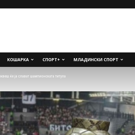
КОШАРКА
СПОРТ+
МЛАДИНСКИ СПОРТ
квеш ќе ја слават шампионската титула