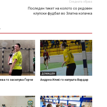
Следната објава
Последен тикет на колото со редовен
клупски фудбал во Златна копачка
Т
ДОМАШЕН
ева го засилува Ѓорче
Андреа Илиќ го напушта Вардар