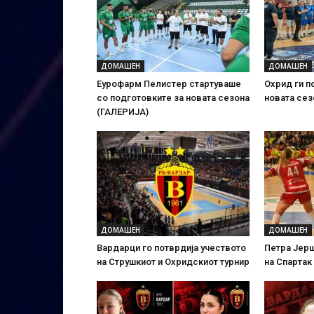
ДОМАШЕН
ДОМАШЕН
Еурофарм Пелистер стартуваше
Охрид ги п
со подготовките за новата сезона
новата сез
(ГАЛЕРИЈА)
ДОМАШЕН
ДОМАШЕН
Вардарци го потврдија учеството
Петра Јер
на Струшкиот и Охридскиот турнир
на Спартак