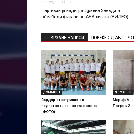
Претходна објава
Партизан ја надигра Црвена Звезда и
обезбеди финале во АБА лигата (ВИДЕО)
ПОВРЗАНИ НАПИСИ
ПОВЕЌЕ ОД АВТОРО
ДОМАШЕН
ДОМАШЕН
Вардар стартуваше со
Марија Анч
подготовки за новата сезона
Петров 2
(ФОТО)