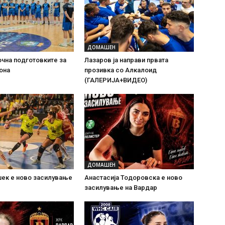
ДОМАШЕН
очна подготовките за
Лазаров ја направи првата
она
прозивка со Алкалоид
(ГАЛЕРИЈА+ВИДЕО)
ДОМАШЕН
шек е ново засилување
Анастасија Тодоровска е ново
засилување на Вардар