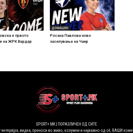
ДОМАШЕН
овска е првото
Росана Павлова ново
е на ЖРК Вардар
засилување на Чаир
SPORT+ MK | ПОРАЗЛИЧЕН ОД СИТЕ
 интервјуа, видеа, преноси во живо, колумни и најважно од сѐ, ВАШИ коме