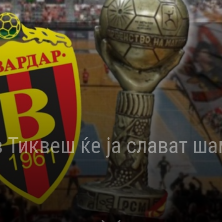
 Тиквеш ќе ја слават ш