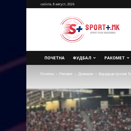
сабота, 8 август, 2026
Sport
Plus
Macedonia
ПОЧЕТНА
ФУДБАЛ
РАКОМЕТ
Почетна
Ракомет
Домашен
Вардарци против Ти