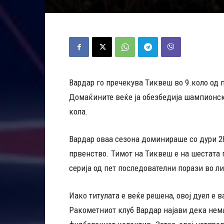
Вардар го пречекува Тиквеш во 9.коло од 
Домаќините веќе ја обезбедија шампионска
кола.
Вардар оваа сезона доминираше со дури 28
првенство. Тимот на Тиквеш е на шестата 
серија од пет последователни порази во ли
Иако титулата е веќе решена, овој дуел е
Ракометниот клуб Вардар најави дека нем