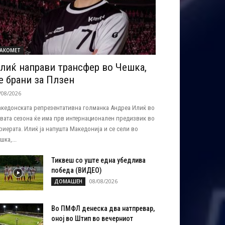
АКОМЕТ
лиќ направи трансфер во Чешка,
е брани за Плзен
/08/2026
кедонската репрезентативна голманка Андреа Илиќ во
вата сезона ќе има прв интернационален предизвик во
риерата. Илиќ ја напушта Македонија и се сели во
шка,...
Тиквеш со уште една убедлива
победа (ВИДЕО)
08/08/2026
ДОМАШЕН
Во ПМФЛ денеска два натпревар,
оној во Штип во вечерниот