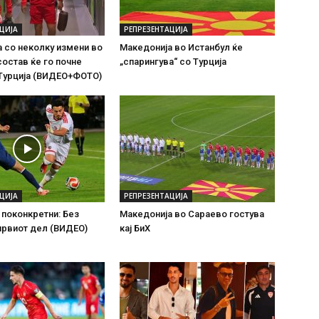
ЦИЈА
РЕПРЕЗЕНТАЦИЈА
 со неколку измени во
Македонија во Истанбул ќе
состав ќе го почне
„спарингува“ со Турција
 Турција (ВИДЕО+ФОТО)
ЦИЈА
РЕПРЕЗЕНТАЦИЈА
поконкретни: Без
Македонија во Сараево гостува
првиот дел (ВИДЕО)
кај БиХ