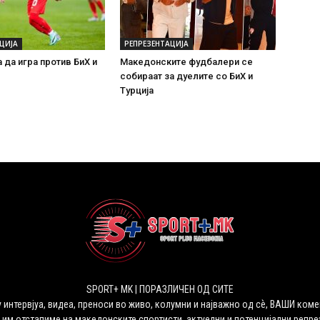
ЦИЈА
РЕПРЕЗЕНТАЦИЈА
 да игра против БиХ и
Македонските фудбалери се
собираат за дуелите со БиХ и
Турција
SPORT+ MK | ПОРАЗЛИЧЕН ОД СИТЕ
 интервјуа, видеа, преноси во живо, колумни и најважно од сѐ, ВАШИ коме
 им отстапиме на македонските спортисти, актуелни и потенцијални репрез