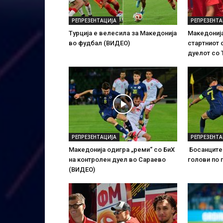
РЕПРЕЗЕНТАЦИЈА
РЕПРЕЗЕНТА
Турција е велесила за Македонија
Македонија
во фудбал (ВИДЕО)
стартниот 
дуелот со
РЕПРЕЗЕНТАЦИЈА
РЕПРЕЗЕНТА
Македонија одигра „реми“ со БиХ
Босанците 
на контролен дуел во Сараево
голови по 
(ВИДЕО)