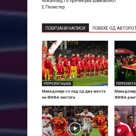
Алкалоид го пречекува шампионот
Е.Пелистер
ПОВРЗАНИ НАПИСИ
ПОВЕЌЕ ОД АВТОРО
РЕПРЕЗЕНТАЦИЈА
РЕПРЕЗЕНТА
Македонија со пад од две места
Македонија
на ФИФА листата
ФИФА ранг