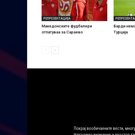
РЕПРЕЗЕНТАЦИЈА
РЕПРЕЗЕНТА
Македонските фудбалери
Барди нема
отпатуваа за Сараево
Турција
Покрај вообичаените вести, многу
Најголемо внимание и простор ќе