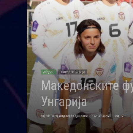
ФУДБАЛ
РЕПРЕЗЕНТАЦИЈА
Македонските фу
Унгарија
14/04/2026
556
Објавено од
Андреј Велјаноски
-