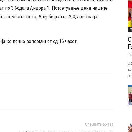
ат по 3 бода, а Андора 1. Потсетување дека нашите
гостувањето кај Азербејџан со 2-0, а потоа ја
М
С
а ќе почне во терминот од 16 часот.
Г
06
Од
Ев
вт
Следната објава