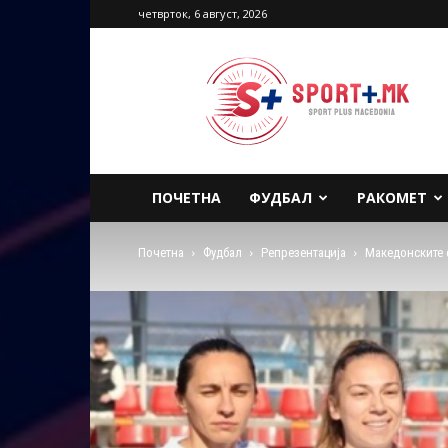
четврток, 6 август, 2026
Sport
Plus
Macedonia
ПОЧЕТНА
ФУДБАЛ
РАКОМЕТ
Почетна
Фудбал
Репрезентација
Македонските 