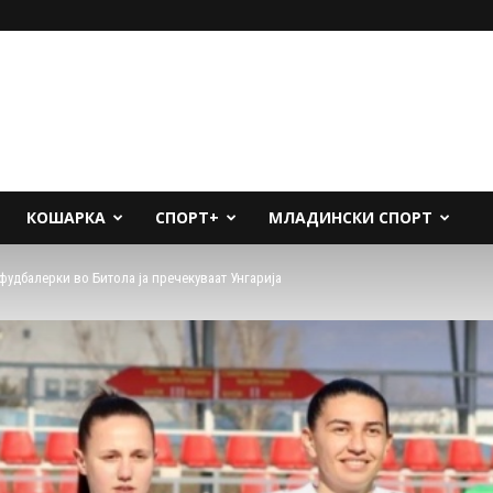
КОШАРКА
СПОРТ+
МЛАДИНСКИ СПОРТ
фудбалерки во Битола ја пречекуваат Унгарија