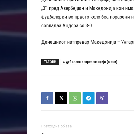
„3“, пред Азербејџан и Македонија кои има
фудбалерки во првото коло беа поразени на 
совладаа Андора со 3-0.
Денешниот натпревар Македонија – Унгариј
ТАГОВИ
Фудбалска репрезентација (жени)
Претходна објава