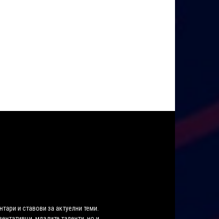
нтари и ставови за актуелни теми.
ентативци, младите таленти, но и