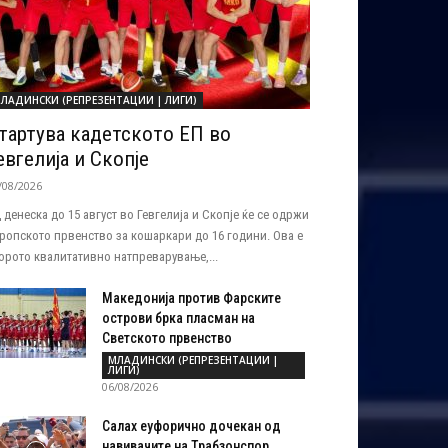
ЛАДИНСКИ (РЕПРЕЗЕНТАЦИИ | ЛИГИ)
тартува кадетското ЕП во
евгелија и Скопје
/08/2026
 денеска до 15 август во Гевгелија и Скопје ќе се одржи
ропското првенство за кошаркари до 16 години. Ова е
орото квалитативно натпреварување,...
Македонија против Фарските
острови брка пласман на
Светското првенство
МЛАДИНСКИ (РЕПРЕЗЕНТАЦИИ |
ЛИГИ)
06/08/2026
Салах еуфорично дочекан од
навивачите на Трабзонспор