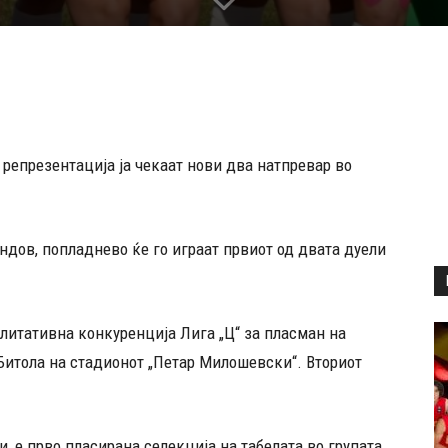
репрезентација ја чекаат нови два натпревар во
дов, попладнево ќе го играат првиот од двата дуели
алитативна конкуренција Лига „Ц“ за пласман на
 Битола на стадионот „Петар Милошевски“. Вториот
, е прво пласирана селекција на табелата во групата