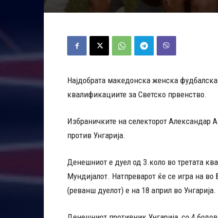
Најдобрата македонска женска фудбалска 
квалификациите за Светско првенство.
Избраничките на селекторот Александар Ан
против Унгарија.
Денешниот е дуел од 3.коло во третата кв
Мундијалот. Натпреварот ќе се игра на во
(реванш дуелот) е на 18 април во Унгарија.
Денешниот противник Унгарија, со 4 бодови