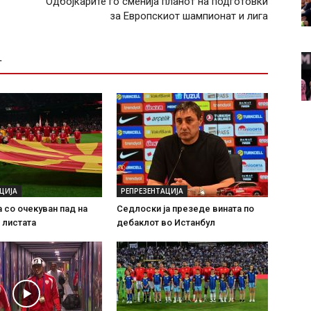
Одбојкарите го сменија планот на подготовки
за Европскиот шампионат и лига
Т
ЦИЈА
РЕПРЕЗЕНТАЦИЈА
 со очекуван пад на
Седлоски ја презеде вината по
 листата
дебаклот во Истанбул