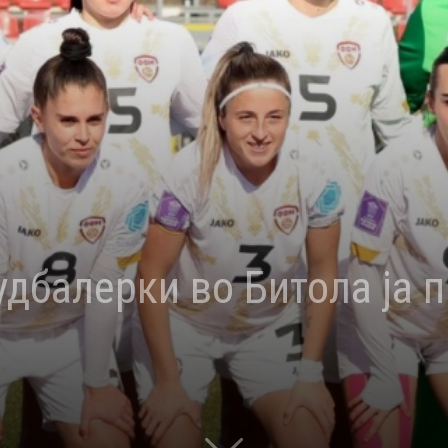
дбалерки во Битола ја 