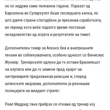
но се задржа само половина година. Поразот од
Барселона во Суперкупот беше последната капка, по
што двете страни спогодбено ја прекинаа соработката,
во период кога веќе подолго време постоеше
незадоволство од играта и резултатите на тимот.
Дополнителен товар за Алонсо беа и внатрешните
тензии во соблекувалната, особено односот со Винисиус
Жуниор. Тренерските одлуки да го остави Бразилецот
на клупата или да го замени пред крајот на
натпреварите предизвикаа реакции и, според
шпанските медиуми, дополнително ја разнишаа
позицијата на младиот стратег.
Реал Мадрид така пребрзо се откажа од тренер кој