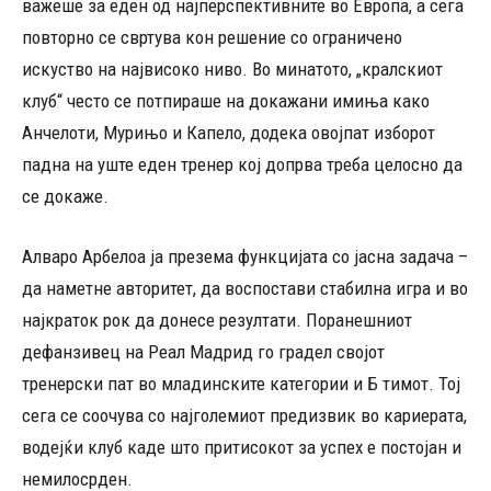
важеше за еден од најперспективните во Европа, а сега
повторно се свртува кон решение со ограничено
искуство на највисоко ниво. Во минатото, „кралскиот
клуб“ често се потпираше на докажани имиња како
Анчелоти, Мурињо и Капело, додека овојпат изборот
падна на уште еден тренер кој допрва треба целосно да
се докаже.
Алваро Арбелоа ја презема функцијата со јасна задача –
да наметне авторитет, да воспостави стабилна игра и во
најкраток рок да донесе резултати. Поранешниот
дефанзивец на Реал Мадрид го градел својот
тренерски пат во младинските категории и Б тимот. Тој
сега се соочува со најголемиот предизвик во кариерата,
водејќи клуб каде што притисокот за успех е постојан и
немилосрден.