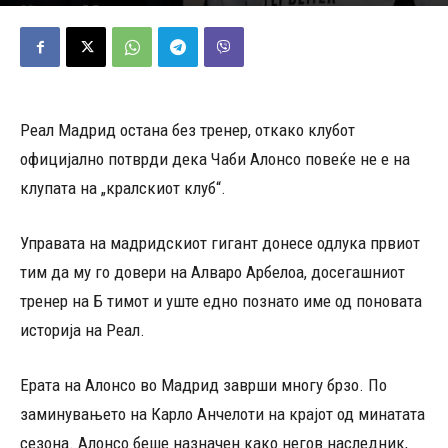
12/01/2026
969
Објавено од
Д.Т.
-
Реал Мадрид остана без тренер, откако клубот
официјално потврди дека Чаби Алонсо повеќе не е на
клупата на „кралскиот клуб“.
Управата на мадридскиот гигант донесе одлука првиот
тим да му го довери на Алваро Арбелоа, досегашниот
тренер на Б тимот и уште едно познато име од поновата
историја на Реал.
Ерата на Алонсо во Мадрид заврши многу брзо. По
заминувањето на Карло Анчелоти на крајот од минатата
сезона. Алонсо беше назначен како негов наследник,