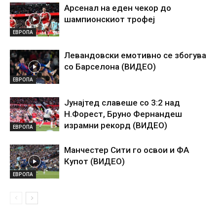
Арсенал на еден чекор до
шампионскиот трофеј
ЕВРОПА
Левандовски емотивно се збогува
со Барселона (ВИДЕО)
ЕВРОПА
Јунајтед славеше со 3:2 над
Н.Форест, Бруно Фернандеш
израмни рекорд (ВИДЕО)
ЕВРОПА
Манчестер Сити го освои и ФА
Купот (ВИДЕО)
ЕВРОПА