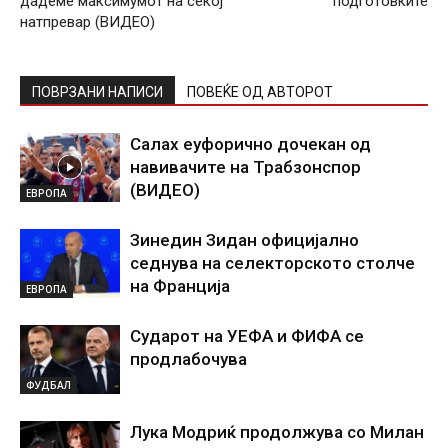
дадеме максимумот на секој
подготовките
натпревар (ВИДЕО)
ПОВРЗАНИ НАПИСИ
ПОВЕЌЕ ОД АВТОРОТ
Салах еуфорично дочекан од
навивачите на Трабзонспор
(ВИДЕО)
ЕВРОПА
Зинедин Зидан официјално
седнува на селекторското столче
на Франција
ЕВРОПА
Сударот на УЕФА и ФИФА се
продлабочува
ФУДБАЛ
Лука Модриќ продолжува со Милан