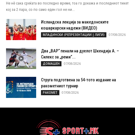
Не нѐ сака среќата во последно време, тоа го докажа и последниот тикет
кој за 2 пара, со по само еден гол не ни...
Исландска лекција за македонските
кошаркарски надежи (ВИДЕО)
07/08/2026
МЛАДИНСКИ (РЕПРЕЗЕНТАЦИИ | ЛИГИ)
Два „ВАР“ пенали на дуелот Шкендија А. –
Силекс за „реми“...
07/08/2026
ДОМАШЕН
Струга подготвена за 54-тото издание на
ракометниот турнир
07/08/2026
РАКОМЕТ