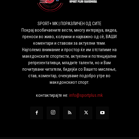
SPORT+ MK | ПОРАЗЛИЧЕН ОД СИТЕ
Покрај вообичаените вести, многу интервјуа, видеа,
преноси во живо, колумни и најважно од сѐ, ВАШИ
коментари и ставови за актуелни теми.
Најголемо внимание и простор ќе им отстапиме на
македонските спортисти, актуелни и потенцијални
репрезентативци, младите таленти, но и Вам
почитувани читатели, бидејќи со Вашето мислење,
став, коментар, очекуваме подобро утре во
македонскиот спорт.
контактирајте не:
info@sportplus.mk