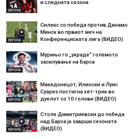
и следната сезона
ЕВРОПА
Силекс со победа против Динамо
Минск во првиот меч на
Конференциската лига (ВИДЕО)
ЕВРОПА
Мурињо го „украде“ големото
засилување на Барса
ЕВРОПА
Македонецот, Илиоски и Луис
Суарез постигна хет-трик во
дуелот со 10 голови (ВИДЕО)
ЕВРОПА
Столе Димитриевски до победа
над Барса ја заврши сезоната
(ВИДЕО)
ЕВРОПА