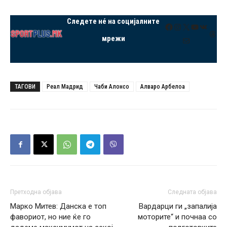
Следете нé на социјалните
Facebook
Instagram
X
YouTube
VK
Thre
мрежи
Mail
ТАГОВИ
Реал Мадрид
Чаби Алонсо
Алваро Арбелоа
Претходна објава
Следната објава
Марко Митев: Данска е топ
Вардарци ги „запалија
фавориот, но ние ќе го
моторите“ и почнаа со