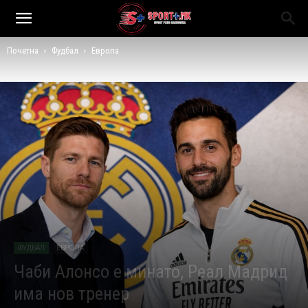
Почетна
Фудбал
Европа
ФУДБАЛ
ЕВРОПА
Чаби Алонсо е минато, Реал Мадрид
има нов тренер