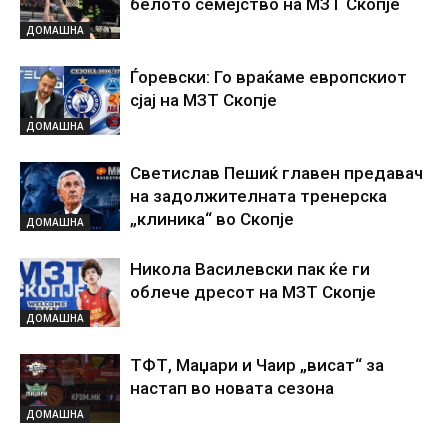
белото семејство на МЗТ Скопје
ДОМАШНА
Ѓоревски: Го враќаме европскиот
сјај на МЗТ Скопје
ДОМАШНА
Светислав Пешиќ главен предавач
на задолжителната тренерска
„клиника“ во Скопје
ДОМАШНА
Никола Василевски пак ќе ги
облече дресот на МЗТ Скопје
ДОМАШНА
ТФТ, Маџари и Чаир „висат“ за
настап во новата сезона
ДОМАШНА