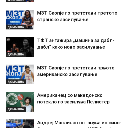
МЗТ Скопје го претстави третото
странско засилување
ДОМАШНА
ТФТ ангажира „машина за дабл-
дабл“ како ново засилување
ДОМАШНА
МЗТ Скопје го претстави првото
американско засилување
ДОМАШНА
Американец со македонско
потекло го засилува Пелистер
ДОМАШНА
Андреј Маслинко останува во сино-