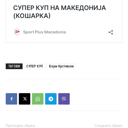
ТАГОВИ
СУПЕР КУП
Бојан Крстевски
Претходна објава
Следната објава