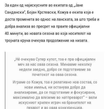
За еден од најискусните во екипата од „Јане
Сандански“, Бојан Крстевски, Кожув е екипа која е
доста променета во однос на ланската, за што треба и
добра анализа во пресрет на првите официјални
40.минути, во новата сезона во која носителот на
тројната круна очекува продолжение на низата.
„Нé очекува Супер купот, тоа е прв официјален
меч за нас оваа сезона. Минавме неколку
недели заедно, добро се подготвивме за
почетокот на оваа сезона.
Играме со Кожув, тоа е релативно нов состав, со
нови имиња, ни останува добро да
анализираме, да се подготвиме и фокусирани,
максимално да влеземе во натпреварот“ – вели
искусниот крилен играч на бранителот на
пехарот и во оваа конкуренција.