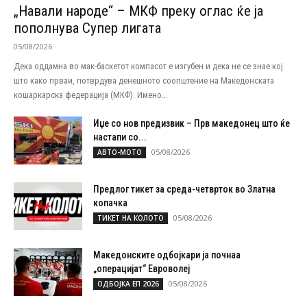
„Навали народе“ – МКФ преку оглас ќе ја
пополнува Супер лигата
05/08/2026
Дека оддамна во мак-баскетот компасот е изгубен и дека не се знае кој
што како прваи, потврдува денешното соопштение на Македонската
кошаркарска федерација (МКФ). Имено...
Иџе со нов предизвик – Прв македонец што ќе
настапи со...
05/08/2026
АВТО-МОТО
Предлог тикет за среда-четврток во Златна
копачка
05/08/2026
ТИКЕТ НА КОЛОТО
Македонските одбојкари ја почнаа
„операцијат“ Евроволеј
05/08/2026
ОДБОЈКА ЕП 2026