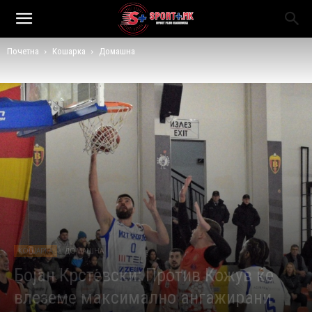
Почетна
Кошарка
Домашна
КОШАРКА
ДОМАШНА
Бојан Крстевски: Против Кожув ќе
влеземе максимално ангажирани