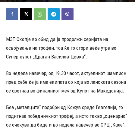
26/09/2025
373
Објавено од
Д.Т.
-
МЗТ Скопје во обид да ја продолжи серијата на
освојување на трофеи, тоа ќе го стори веќе утре во
Супер купот „Драган Василов-Цевка“.
Во недела навечер, од 19.30 часот, актуелниот шампион
пред себе ќе ја има екипата со која во ланската сезона
се сретнаа во финалниот меч од Купот на Македонија.
Беа „металците“ подобри од Кожув среде Гевгелија, го
подигнаа победничкиот трофеј, а исто такво „сценарио“
се очекува да биде и во недела навечер во СРЦ „Кале“.