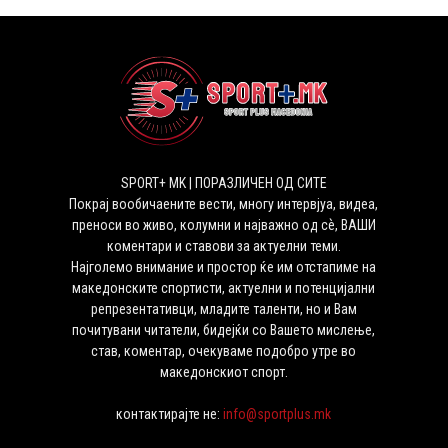
SPORT+ MK | ПОРАЗЛИЧЕН ОД СИТЕ
Покрај вообичаените вести, многу интервјуа, видеа,
преноси во живо, колумни и најважно од сѐ, ВАШИ
коментари и ставови за актуелни теми.
Најголемо внимание и простор ќе им отстапиме на
македонските спортисти, актуелни и потенцијални
репрезентативци, младите таленти, но и Вам
почитувани читатели, бидејќи со Вашето мислење,
став, коментар, очекуваме подобро утре во
македонскиот спорт.
контактирајте не:
info@sportplus.mk