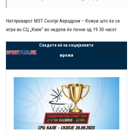
Натпреварот МЗТ Скопје Аеродром – Кожув што ќе се
игра во СЦ „Кале“ во недела ќе почне од 19.30 часот
Следете нé на социјалните
Facebook
Instagram
X
YouTube
VK
Thre
мрежи
Mail