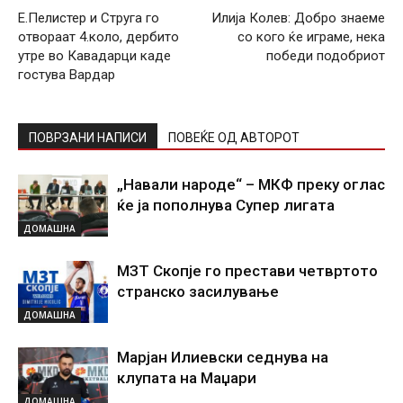
Е.Пелистер и Струга го
Илија Колев: Добро знаеме
отвораат 4.коло, дербито
со кого ќе играме, нека
утре во Кавадарци каде
победи подобриот
гостува Вардар
ПОВРЗАНИ НАПИСИ
ПОВЕЌЕ ОД АВТОРОТ
„Навали народе“ – МКФ преку оглас
ќе ја пополнува Супер лигата
ДОМАШНА
МЗТ Скопје го престави четвртото
странско засилување
ДОМАШНА
Марјан Илиевски седнува на
клупата на Маџари
ДОМАШНА