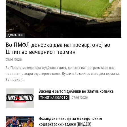
ДОМАШЕН
Во ПМФЛ денеска два натпревар, оној во
Штип во вечерниот термин
08/08/2026
Во Првата македонска фудбалска лига, денеска на програмата се два
нови натпревари од второто коло. Дуелите ќе се играат во два термини.
Во првиот...
Викенд е за топ добивки во Златна копачка
07/08/2026
ТИКЕТ НА КОЛОТО
Исландска лекција за македонските
кошаркарски надежи (ВИДЕО)