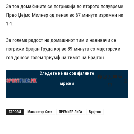
За тоа домаќините се погрижија во второто полувреме.
Прво Џејмс Милнер од пенал во 67.минута израмни на
1-1.
За голема радост на домашниот тим и навивачи се
погрижи Брајан Груда кој во 89.минута со мајсторски
гол донесе голем триумф на тимот на Брајтон.
Следете нé на социјалните
Facebook
Instagram
X
YouTube
VK
Thre
мрежи
Mail
ТАГОВИ
Манчестер Сити
ПРЕМИЕР ЛИГА
Брајтон