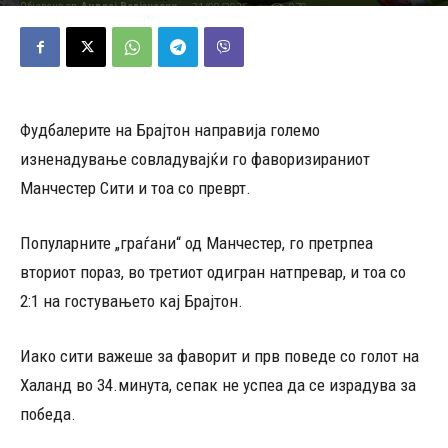
31/08/2025
970
Објавено од
Андреј Велјаноски
-
Фудбалерите на Брајтон направија големо
изненадување совладувајќи го фаворизираниот
Манчестер Сити и тоа со преврт.
Популарните „граѓани“ од Манчестер, го претрпеа
вториот пораз, во третиот одигран натпревар, и тоа со
2:1 на гостувањето кај Брајтон.
Иако сити важеше за фаворит и прв поведе со голот на
Халанд во 34.минута, сепак не успеа да се израдува за
победа.