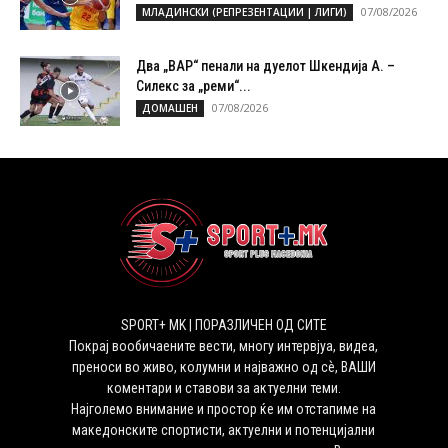
07/08/2026
МЛАДИНСКИ (РЕПРЕЗЕНТАЦИИ | ЛИГИ)
Два „ВАР“ пенали на дуелот Шкендија А. –
Силекс за „реми“...
07/08/2026
ДОМАШЕН
SPORT+ MK | ПОРАЗЛИЧЕН ОД СИТЕ
Покрај вообичаените вести, многу интервјуа, видеа,
преноси во живо, колумни и најважно од сѐ, ВАШИ
коментари и ставови за актуелни теми.
Најголемо внимание и простор ќе им отстапиме на
македонските спортисти, актуелни и потенцијални