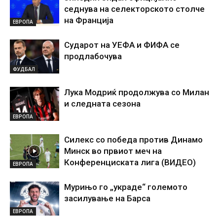
седнува на селекторското столче
на Франција
ЕВРОПА
Сударот на УЕФА и ФИФА се
продлабочува
ФУДБАЛ
Лука Модриќ продолжува со Милан
и следната сезона
ЕВРОПА
Силекс со победа против Динамо
Минск во првиот меч на
Конференциската лига (ВИДЕО)
ЕВРОПА
Мурињо го „украде“ големото
засилување на Барса
ЕВРОПА