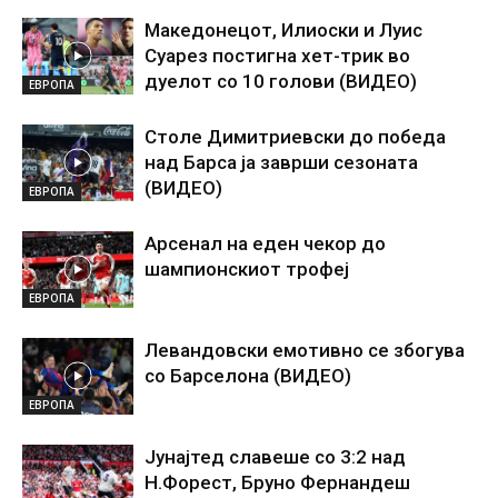
Македонецот, Илиоски и Луис
Суарез постигна хет-трик во
дуелот со 10 голови (ВИДЕО)
ЕВРОПА
Столе Димитриевски до победа
над Барса ја заврши сезоната
(ВИДЕО)
ЕВРОПА
Арсенал на еден чекор до
шампионскиот трофеј
ЕВРОПА
Левандовски емотивно се збогува
со Барселона (ВИДЕО)
ЕВРОПА
Јунајтед славеше со 3:2 над
Н.Форест, Бруно Фернандеш