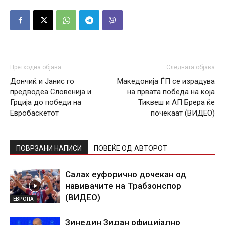
Претходна објава
Следната објава
Дончиќ и Јанис го
Mакедонија ЃП сe израдува
предводеа Словенија и
на првата победа на која
Грција до победи на
Тиквеш и АП Брера ќе
Евробаскетот
почекаат (ВИДЕО)
ПОВРЗАНИ НАПИСИ
ПОВЕЌЕ ОД АВТОРОТ
Салах еуфорично дочекан од
навивачите на Трабзонспор
(ВИДЕО)
ЕВРОПА
Зинедин Зидан официјално