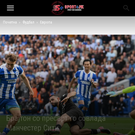
Почетна
Фудбал
Европа
ФУДБАЛ
ЕВРОПА
Брајтон со пресврт го совлада
Манчестер Сити