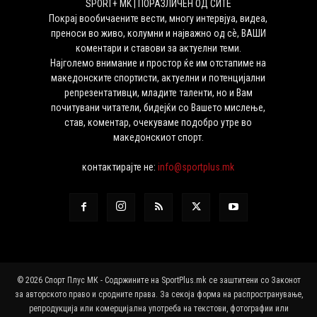
SPORT+ MK | ПОРАЗЛИЧЕН ОД СИТЕ
Покрај вообичаените вести, многу интервјуа, видеа,
преноси во живо, колумни и најважно од сѐ, ВАШИ
коментари и ставови за актуелни теми.
Најголемо внимание и простор ќе им отстапиме на
македонските спортисти, актуелни и потенцијални
репрезентативци, младите таленти, но и Вам
почитувани читатели, бидејќи со Вашето мислење,
став, коментар, очекуваме подобро утре во
македонскиот спорт.
контактирајте не:
info@sportplus.mk
© 2026 Спорт Плус МК - Содржините на SportPlus.mk се заштитени со Законот
за авторското право и сродните права. За секоја форма на распространување,
репродукција или комерцијална употреба на текстови, фотографии или