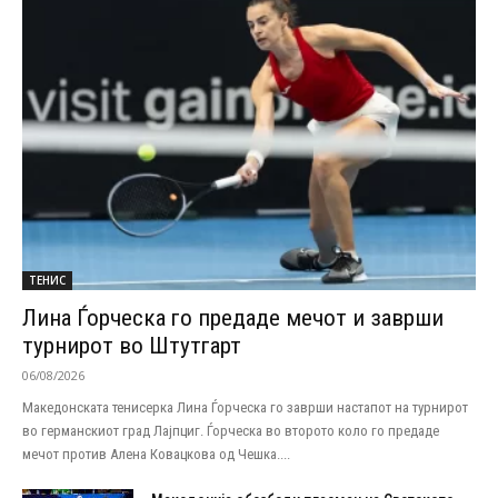
ТЕНИС
Лина Ѓорческа го предаде мечот и заврши
турнирот во Штутгарт
06/08/2026
Македонската тенисерка Лина Ѓорческа го заврши настапот на турнирот
во германскиот град Лајпциг. Ѓорческа во второто коло го предаде
мечот против Алена Ковацкова од Чешка....