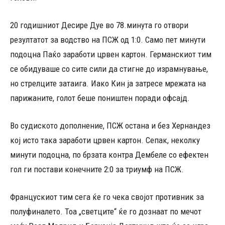
20 годишниот Десире Дуе во 78.минута го отвори
резултатот за водство на ПСЖ од 1:0. Само пет минути
подоцна Паќо заработи црвен картон. Германскиот тим
се обидуваше со сите сили да стигне до израмнување,
но стрелците затаига. Иако Кин ја затресе мрежата на
парижаните, голот беше поништен поради офсајд.
Во судиското дополнение, ПСЖ остана и без Хернандез
кој исто така заработи црвен картон. Сепак, неколку
минути подоцна, по брзата контра Дембеле со ефектен
гол ги постави конечните 2:0 за триумф на ПСЖ.
Францускиот тим сега ќе го чека својот противник за
полуфиналето. Тоа „светците“ ќе го дознаат по мечот