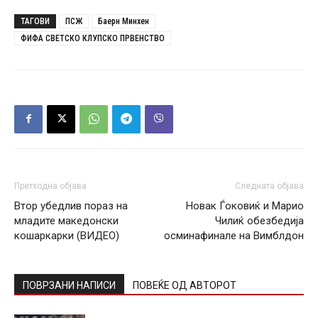
ТАГОВИ
ПСЖ
Баерн Минхен
ФИФА СВЕТСКО КЛУПСКО ПРВЕНСТВО
Претходна објава
Следната објава
Втор убедлив пораз на
Новак Ѓоковиќ и Марио
младите македонски
Чилиќ обезбедија
кошаркарки (ВИДЕО)
осминафинале на Вимблдон
ПОВРЗАНИ НАПИСИ
ПОВЕЌЕ ОД АВТОРОТ