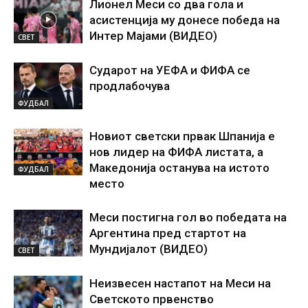
Лионел Меси со два гола и
асистенција му донесе победа на
Интер Мајами (ВИДЕО)
СВЕТ
Сударот на УЕФА и ФИФА се
продлабочува
ФУДБАЛ
Новиот светски првак Шпанија е
нов лидер на ФИФА листата, а
Македонија останува на истото
ФУДБАЛ
место
Меси постигна гол во победата на
Аргентина пред стартот на
Мундијалот (ВИДЕО)
СВЕТ
Неизвесен настапот на Меси на
Светското првенство