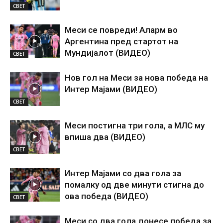
СВЕТ
Меси се повреди! Аларм во
Аргентина пред стартот на
Мундијалот (ВИДЕО)
СВЕТ
Нов гол на Меси за нова победа на
Интер Мајами (ВИДЕО)
СВЕТ
Меси постигна три гола, а МЛС му
впиша два (ВИДЕО)
СВЕТ
Интер Мајами со два гола за
помалку од две минути стигна до
ова победа (ВИДЕО)
СВЕТ
Меси со два гола донесе победа за