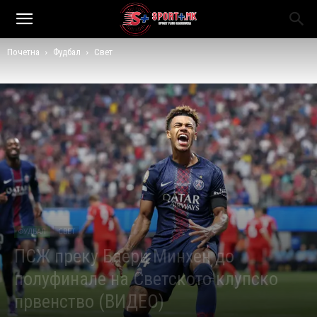
Почетна
Фудбал
Свет
ФУДБАЛ
СВЕТ
ПСЖ преку Баерн Минхен до
полуфинале на Светското клупско
првенство (ВИДЕО)