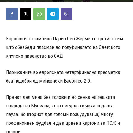
05/07/2025
1068
Објавено од
Андреј Велјаноски
-
Европскиот шампион Париз Сен Жермен е третиот тим
што обезбеди пласман во полуфиналето на Светското
клупско првенство во САД.
Парижаните во европската четвртфинална пресметка
беа подобри од минхенски Баерн со 2-0.
Првиот дел мина без голови и во сенка на тешката
повреда на Мусиала, кого сигурно го чека подолга
пауза. Во вториот дел големи возбудувања, многу
поофанзивен фудбал и два црвени картони за ПСЖ и
голови.