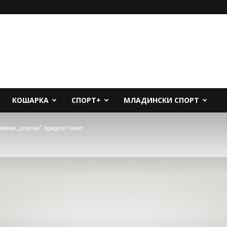
КОШАРКА
СПОРТ+
МЛАДИНСКИ СПОРТ
вивме „опасен“ предлог-тикет