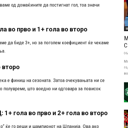
ваме од домаќините да постигнат гол, тоа значи
 во прво и 1+ гола во второ
М
М
ваме да биде 3+, но за поголем коефициент ќе чекаме
С
ња.
06
Мл
о второ
го
во
дека е финиш на сезоната. Затоа очекувањата ни се
о полувреме, што воедно ни одговара за повисок
+ гола во прво и 2+ гола во второ
ко“ ќе го реши и шампионот на Шпанија. Ова ако