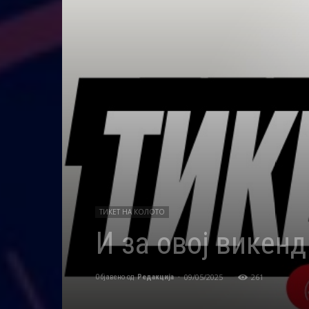
ТИКЕТ НА КОЛОТО
И за овој викенд
09/05/2025
261
Објавено од
Редакција
-