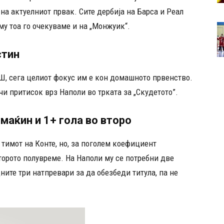
 на актуелниот првак. Сите дербија на Барса и Реал
му тоа го очекуваме и на „Монжуик“.
стин
Ш, сега целиот фокус им е кон домашното првенство.
чи притисок врз Наполи во трката за „Скудетото”.
аќин и 1+ гола во второ
 тимот на Конте, но, за поголем коефициент
торото полувреме. На Наполи му се потребни две
ните три натпревари за да обезбеди титула, па не