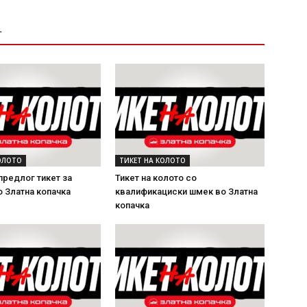
Т
ОЛОТО
ТИКЕТ НА КОЛОТО
редлог тикет за
Тикет на колото со
 Златна копачка
квалификациски шмек во Златна
копачка