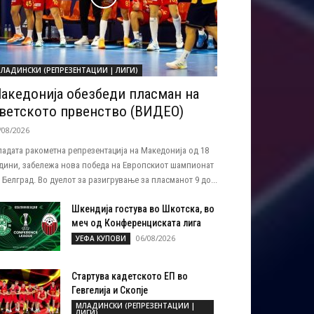
ЛАДИНСКИ (РЕПРЕЗЕНТАЦИИ | ЛИГИ)
акедонија обезбеди пласман на
ветското првенство (ВИДЕО)
/08/2026
адата ракометна репрезентација на Македонија од 18
дини, забележа нова победа на Европскиот шампионат
 Белград. Во дуелот за разигрување за пласманот 9 до...
Шкендија гостува во Шкотска, во
меч од Конференциската лига
06/08/2026
УЕФА КУПОВИ
Стартува кадетското ЕП во
Гевгелија и Скопје
МЛАДИНСКИ (РЕПРЕЗЕНТАЦИИ |
ЛИГИ)