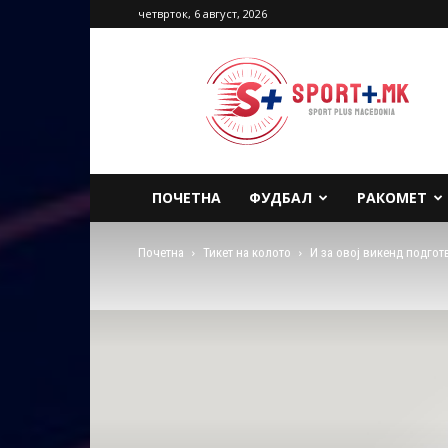
четврток, 6 август, 2026
Sport
Plus
Macedonia
ПОЧЕТНА
ФУДБАЛ
РАКОМЕТ
Почетна
Тикет на колото
И за овој викенд подгот