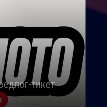
редлог-тикет