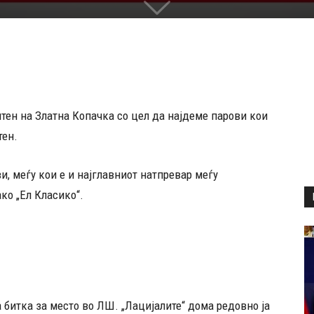
лтен на Златна Копачка со цел да најдеме парови кои
тен.
и, меѓу кои е и најглавниот натпревар меѓу
ко „Ел Класико“.
 битка за место во ЛШ. „Лацијалите“ дома редовно ја