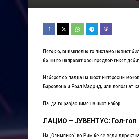
Петок е, внимателно го листаме новиот би
ќе ни го направат овој предлог-тикет доби
Изборот се падна на шест интересни мечев
Барселона и Реал Мадрид, или попознат ка
Па, да го разјасниме нашиот избор.
ЛАЦИО – ЈУВЕНТУС: Гол-гол
На „Олимпико“ во Рим ќе се води директна