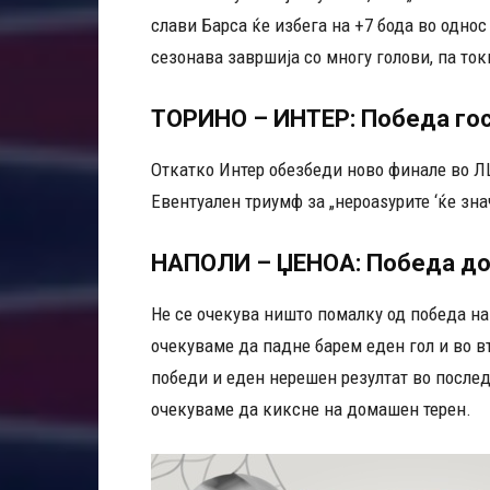
слави Барса ќе избега на +7 бода во однос
сезонава завршија со многу голови, па ток
ТОРИНО – ИНТЕР: Победа го
Откатко Интер обезбеди ново финале во Л
Евентуален триумф за „нероаѕурите ‘ќе зна
НАПОЛИ – ЏЕНОА: Победа дом
Не се очекува ништо помалку од победа на
очекуваме да падне барем еден гол и во в
победи и еден нерешен резултат во послед
очекуваме да киксне на домашен терен.