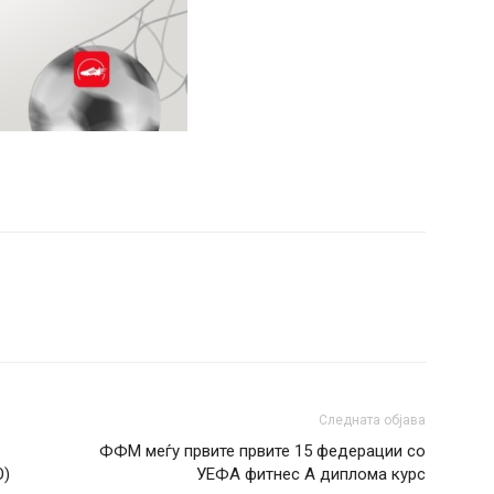
Следната објава
ФФМ меѓу првите првите 15 федерации со
О)
УЕФА фитнес А диплома курс