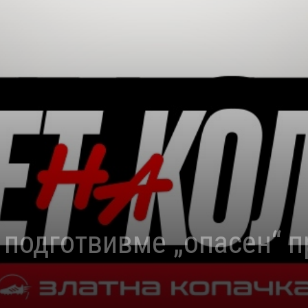
 подготвивме „опасен“ п