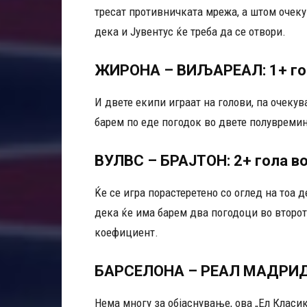
тресат противничката мрежа, а штом очеку
дека и Јувентус ќе треба да се отвори.
ЖИРОНА – ВИЉАРЕАЛ: 1+ гола
И двете екипи играат на голови, па очеку
барем по еде погодок во двете полувреми
ВУЛВС – БРАЈТОН: 2+ гола в
Ќе се игра порастеретено со оглед на тоа 
дека ќе има барем два погодоци во второт
коефициент.
БАРСЕЛОНА – РЕАЛ МАДРИД: 1
Нема многу за објаснување, ова „Ел Класи