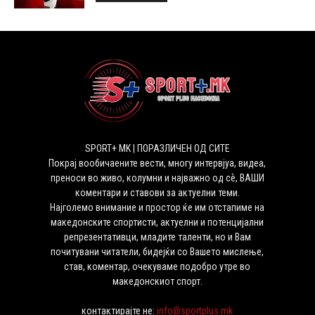
SPORT+ MK | ПОРАЗЛИЧЕН ОД СИТЕ
Покрај вообичаените вести, многу интервјуа, видеа,
преноси во живо, колумни и најважно од сѐ, ВАШИ
коментари и ставови за актуелни теми.
Најголемо внимание и простор ќе им отстапиме на
македонските спортисти, актуелни и потенцијални
репрезентативци, младите таленти, но и Вам
почитувани читатели, бидејќи со Вашето мислење,
став, коментар, очекуваме подобро утре во
македонскиот спорт.
контактирајте не:
info@sportplus.mk