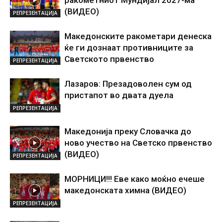
ракометниот Мундијал 2027-ма
(ВИДЕО)
РЕПРЕЗЕНТАЦИЈА
Македонските ракометари денеска
ќе ги дознаат противниците за
Светското првенство
РЕПРЕЗЕНТАЦИЈА
Лазаров: Презадоволен сум од
пристапот во двата дуела
РЕПРЕЗЕНТАЦИЈА
Македонија преку Словачка до
ново учество на Светско првенство
(ВИДЕО)
РЕПРЕЗЕНТАЦИЈА
МОРНИЦИ!!! Еве како моќно ечеше
македонската химна (ВИДЕО)
РЕПРЕЗЕНТАЦИЈА