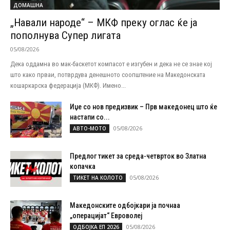
ДОМАШНА
„Навали народе“ – МКФ преку оглас ќе ја
пополнува Супер лигата
05/08/2026
Дека оддамна во мак-баскетот компасот е изгубен и дека не се знае кој
што како прваи, потврдува денешното соопштение на Македонската
кошаркарска федерација (МКФ). Имено...
Иџе со нов предизвик – Прв македонец што ќе
настапи со...
05/08/2026
АВТО-МОТО
Предлог тикет за среда-четврток во Златна
копачка
05/08/2026
ТИКЕТ НА КОЛОТО
Македонските одбојкари ја почнаа
„операцијат“ Евроволеј
05/08/2026
ОДБОЈКА ЕП 2026