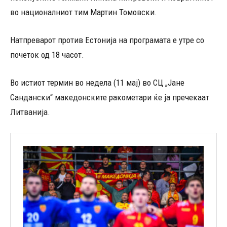
во националниот тим Мартин Томовски.
Натпреварот против Естонија на програмата е утре со
почеток од 18 часот.
Во истиот термин во недела (11 мај) во СЦ „Јане
Сандански“ македонските ракометари ќе ја пречекаат
Литванија.