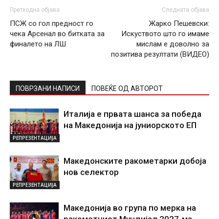
Претходна објава
Следната објава
ПСЖ со гол предност го
Жарко Пешевски:
чека Арсенал во битката за
Искуството што го имаме
финалето на ЛШ
мислам е доволно за
позитива резултати (ВИДЕО)
ПОВРЗАНИ НАПИСИ
ПОВЕЌЕ ОД АВТОРОТ
Италија е првата шанса за победа
на Македонија на јуниорското ЕП
РЕПРЕЗЕНТАЦИЈА
Македонските ракометарки добоја
нов селектор
РЕПРЕЗЕНТАЦИЈА
Македонија во група по мерка на