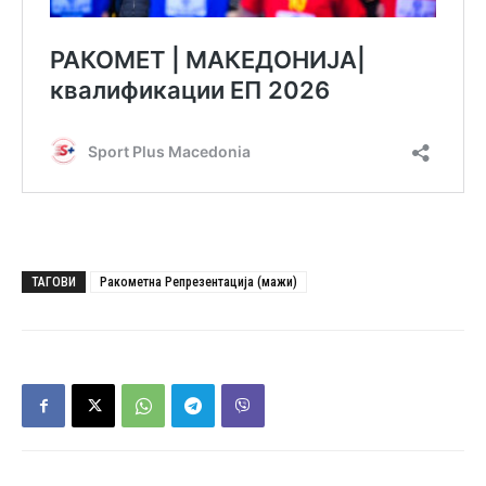
ТАГОВИ
Ракометна Репрезентација (мажи)