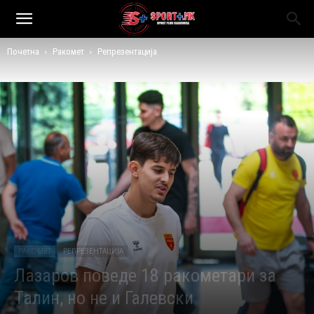
Почетна
Ракомет
Репрезентација
РАКОМЕТ
РЕПРЕЗЕНТАЦИЈА
Лазаров поведе 18 ракометари за
Талин, но не и Галевски