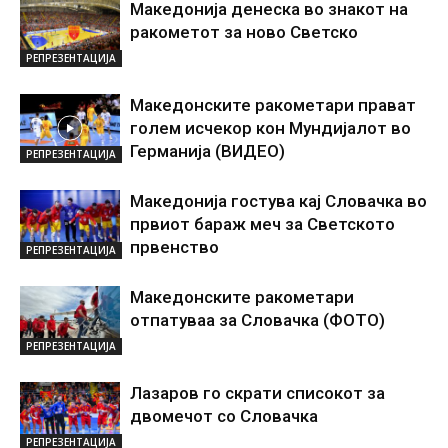
Македонија денеска во знакот на
ракометот за ново Светско
РЕПРЕЗЕНТАЦИЈА
Македонските ракометари прават
голем исчекор кон Мундијалот во
Германија (ВИДЕО)
РЕПРЕЗЕНТАЦИЈА
Македонија гостува кај Словачка во
првиот бараж меч за Светското
првенство
РЕПРЕЗЕНТАЦИЈА
Македонските ракометари
отпатуваа за Словачка (ФОТО)
РЕПРЕЗЕНТАЦИЈА
Лазаров го скрати списокот за
двомечот со Словачка
РЕПРЕЗЕНТАЦИЈА