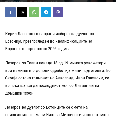
07/05/2025
252
Објавено од
Д.Т.
-
Кирил Лазаров го направи изборот за дуелот со
Естонија, претпоследен во квалификациите за
Европското првенство 2026 година.
Лазаров за Талин поведе 18 од 19-мината ракометари
кои изминатите денови одработија мини подготовки. Во
Скопје остана голманот на Алкалоид, Иван Галевски, кој
ќе чека шанса да последниот меч со Литванија на
домашен терен.
Лазаров на дуелот со Естонците се смета на
поискусните голмани Никола Митревски и повратникот