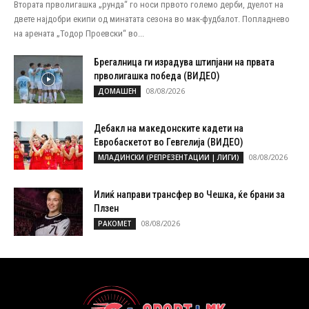
Втората прволигашка „рунда“ го носи првото големо дерби, дуелот на
двете најдобри екипи од минатата сезона во мак-фудбалот. Попладнево
на арената „Тодор Проевски“ во...
Брегалница ги израдува штипјани на првата
прволигашка победа (ВИДЕО)
08/08/2026
ДОМАШЕН
Дебакл на македонските кадети на
Евробаскетот во Гевгелија (ВИДЕО)
08/08/2026
МЛАДИНСКИ (РЕПРЕЗЕНТАЦИИ | ЛИГИ)
Илиќ направи трансфер во Чешка, ќе брани за
Плзен
08/08/2026
РАКОМЕТ