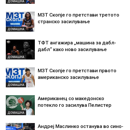
ДОМАШНА
МЗТ Скопје го претстави третото
странско засилување
ДОМАШНА
ТФТ ангажира „машина за дабл-
дабл“ како ново засилување
ДОМАШНА
МЗТ Скопје го претстави првото
американско засилување
ДОМАШНА
Американец со македонско
потекло го засилува Пелистер
ДОМАШНА
Андреј Маслинко останува во сино-