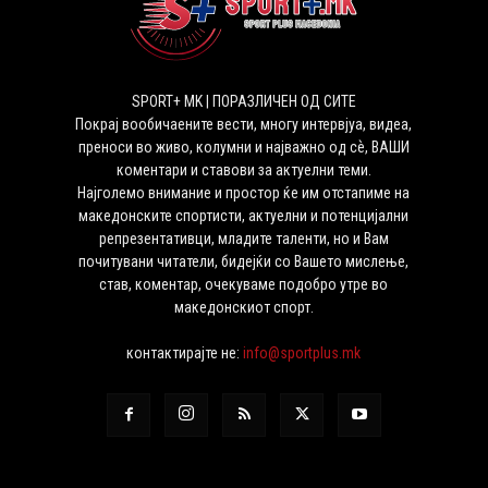
SPORT+ MK | ПОРАЗЛИЧЕН ОД СИТЕ
Покрај вообичаените вести, многу интервјуа, видеа,
преноси во живо, колумни и најважно од сѐ, ВАШИ
коментари и ставови за актуелни теми.
Најголемо внимание и простор ќе им отстапиме на
македонските спортисти, актуелни и потенцијални
репрезентативци, младите таленти, но и Вам
почитувани читатели, бидејќи со Вашето мислење,
став, коментар, очекуваме подобро утре во
македонскиот спорт.
контактирајте не:
info@sportplus.mk