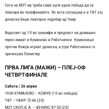
Сега на МЗТ му треба само уште една победа да се
пласира во полуфиналето. Во иста ситуација е и ТФТ кој
денеска беше повторно подобар од Чаир.
Водосвет од 1:0 во триумфи и предност на домашен
терен имаат и Куманово и Работнички. Кумановци
против Кожув играат денеска, а утре Работнички го
пречекува Пелистер.
ПРВА ЛИГА (МАЖИ) – ПЛЕЈ-ОФ
ЧЕТВРТФИНАЛЕ
Сабота / 26 април
19:00 КУМАНОВО – КОЖУВ (1:0 во победи)
ТФТ – ЧАИР 72-66 (2:0)
МЗТ СКОПЈЕ А. – ФЕНИКС 87-55 (2:0)