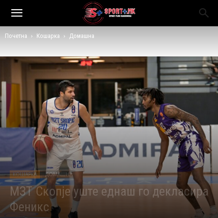
Почетна
Кошарка
Домашна
КОШАРКА
ДОМАШНА
МЗТ Скопје уште еднаш го декласира
Феникс