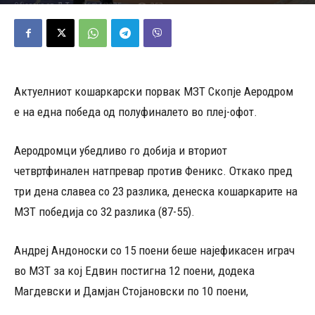
26/04/2025
253
Објавено од
Д.Т.
-
Актуелниот кошаркарски порвак МЗТ Скопје Аеродром
е на една победа од полуфиналето во плеј-офот.
Аеродромци убедливо го добија и вториот
четвртфинален натпревар против Феникс. Откако пред
три дена славеа со 23 разлика, денеска кошаркарите на
МЗТ победија со 32 разлика (87-55).
Андреј Андоноски со 15 поени беше најефикасен играч
во МЗТ за кој Едвин постигна 12 поени, додека
Магдевски и Дамјан Стојановски по 10 поени,